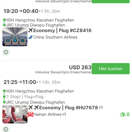
inklusive Steuern
|
pro Erwachsener
19:20
00:40
+1
5h, 20m
HGH Hangzhou Xiaoshan Flughafen
URC Urumqi Diwopu Flughafen
Economy | Flug #CZ8416
China Southern Airlines
USD 263
Hier buchen
inklusive Steuern
|
pro Erwachsener
21:25
11:00
+1
13h, 35m
HGH Hangzhou Xiaoshan Flughafen
(1 Stop) | Flug+Flug
URC Urumqi Diwopu Flughafen
Economy | Flug #HU7678
+1
5.0
Hainan Airlines
+1