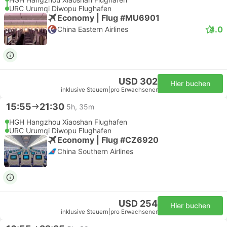
URC Urumqi Diwopu Flughafen
Economy | Flug #MU6901
4.0
China Eastern Airlines
USD 302
Hier buchen
inklusive Steuern
|
pro Erwachsener
15:55
21:30
5h, 35m
HGH Hangzhou Xiaoshan Flughafen
URC Urumqi Diwopu Flughafen
Economy | Flug #CZ6920
China Southern Airlines
USD 254
Hier buchen
inklusive Steuern
|
pro Erwachsener