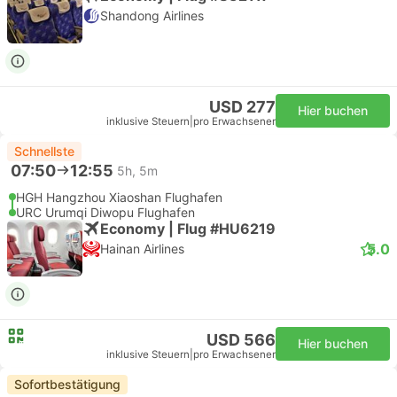
Shandong Airlines
USD 277
Hier buchen
inklusive Steuern
|
pro Erwachsener
Schnellste
07:50
12:55
5h, 5m
HGH Hangzhou Xiaoshan Flughafen
URC Urumqi Diwopu Flughafen
Economy | Flug #HU6219
5.0
Hainan Airlines
USD 566
Hier buchen
inklusive Steuern
|
pro Erwachsener
Sofortbestätigung