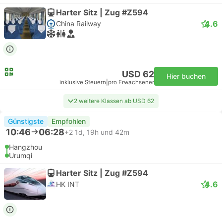
Harter Sitz | Zug #Z594
4.6
China Railway
USD 62
Hier buchen
inklusive Steuern
|
pro Erwachsener
2 weitere Klassen ab USD 62
Günstigste
Empfohlen
10:46
06:28
+2
1d, 19h und 42m
Hangzhou
Urumqi
Harter Sitz | Zug #Z594
4.6
HK INT