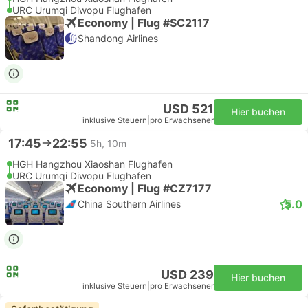
URC Urumqi Diwopu Flughafen
Economy | Flug #SC2117
Shandong Airlines
USD 521
Hier buchen
inklusive Steuern
|
pro Erwachsener
17:45
22:55
5h, 10m
HGH Hangzhou Xiaoshan Flughafen
URC Urumqi Diwopu Flughafen
Economy | Flug #CZ7177
5.0
China Southern Airlines
USD 239
Hier buchen
inklusive Steuern
|
pro Erwachsener