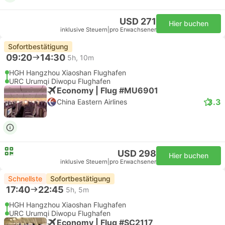
USD 271
Hier buchen
inklusive Steuern
|
pro Erwachsener
Sofortbestätigung
09:20
14:30
5h, 10m
HGH Hangzhou Xiaoshan Flughafen
URC Urumqi Diwopu Flughafen
Economy | Flug #MU6901
3.3
China Eastern Airlines
USD 298
Hier buchen
inklusive Steuern
|
pro Erwachsener
Schnellste
Sofortbestätigung
17:40
22:45
5h, 5m
HGH Hangzhou Xiaoshan Flughafen
URC Urumqi Diwopu Flughafen
Economy | Flug #SC2117