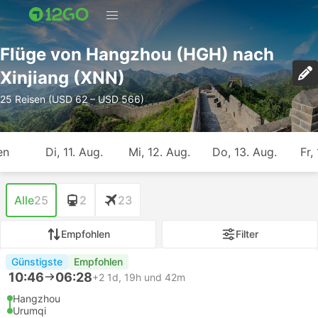
Flüge von Hangzhou (HGH) nach
Xinjiang (XNN)
25 Reisen (USD 62 – USD 566)
en
Di, 11. Aug.
Mi, 12. Aug.
Do, 13. Aug.
Fr,
Alle
25
2
23
Empfohlen
Filter
Günstigste
Empfohlen
10:46
06:28
+2
1d, 19h und 42m
Hangzhou
Urumqi