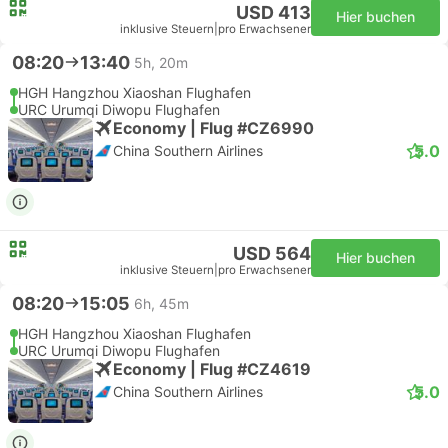
USD 413
Hier buchen
inklusive Steuern
|
pro Erwachsener
08:20
13:40
5h, 20m
HGH Hangzhou Xiaoshan Flughafen
URC Urumqi Diwopu Flughafen
Economy | Flug #CZ6990
5.0
China Southern Airlines
USD 564
Hier buchen
inklusive Steuern
|
pro Erwachsener
08:20
15:05
6h, 45m
HGH Hangzhou Xiaoshan Flughafen
URC Urumqi Diwopu Flughafen
Economy | Flug #CZ4619
5.0
China Southern Airlines