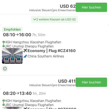
USD 62
Hier buchen
inklusive Steuern
|
pro Erwachsener
2 weitere Klassen ab USD 62
Empfohlen
08:10
16:00
7h, 50m
HGH Hangzhou Xiaoshan Flughafen
URC Urumqi Diwopu Flughafen
Economy | Flug #CZ4160
China Southern Airlines
USD 411
Hier buchen
inklusive Steuern
|
pro Erwachsener
08:20
13:40
5h, 20m
HGH Hangzhou Xiaoshan Flughafen
URC Urumqi Diwopu Flughafen