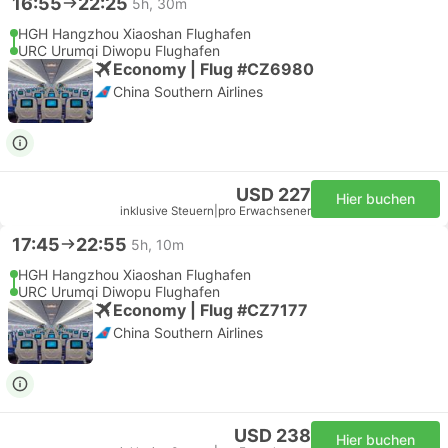
16:55
22:25
5h, 30m
HGH Hangzhou Xiaoshan Flughafen
URC Urumqi Diwopu Flughafen
Economy | Flug #CZ6980
China Southern Airlines
USD 227
Hier buchen
inklusive Steuern
|
pro Erwachsener
17:45
22:55
5h, 10m
HGH Hangzhou Xiaoshan Flughafen
URC Urumqi Diwopu Flughafen
Economy | Flug #CZ7177
China Southern Airlines
USD 238
Hier buchen