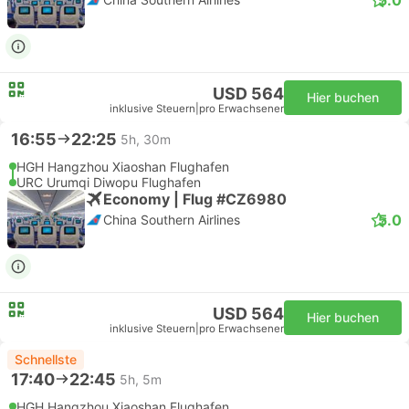
USD 564
Hier buchen
inklusive Steuern
|
pro Erwachsener
16:55
22:25
5h, 30m
HGH Hangzhou Xiaoshan Flughafen
URC Urumqi Diwopu Flughafen
Economy | Flug #CZ6980
5.0
China Southern Airlines
USD 564
Hier buchen
inklusive Steuern
|
pro Erwachsener
Schnellste
17:40
22:45
5h, 5m
HGH Hangzhou Xiaoshan Flughafen