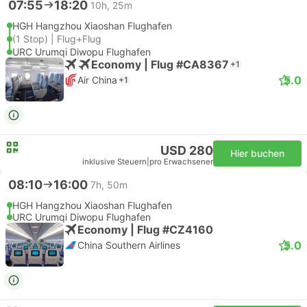
07:55
18:20
10h, 25m
HGH Hangzhou Xiaoshan Flughafen
(1 Stop) | Flug+Flug
URC Urumqi Diwopu Flughafen
Economy | Flug #CA8367
+1
5.0
Air China
+1
USD 280
Hier buchen
inklusive Steuern
|
pro Erwachsener
08:10
16:00
7h, 50m
HGH Hangzhou Xiaoshan Flughafen
URC Urumqi Diwopu Flughafen
Economy | Flug #CZ4160
5.0
China Southern Airlines