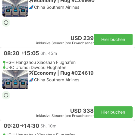
Economy | Flug #CZ6990
China Southern Airlines
USD 239
Hier buchen
inklusive Steuern
|
pro Erwachsener
08:20
15:05
6h, 45m
HGH Hangzhou Xiaoshan Flughafen
URC Urumqi Diwopu Flughafen
Economy | Flug #CZ4619
China Southern Airlines
USD 338
Hier buchen
inklusive Steuern
|
pro Erwachsener
09:20
14:30
5h, 10m
HGH Hangzhou Xiaoshan Flughafen