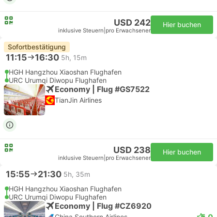
USD 242
Hier buchen
inklusive Steuern
|
pro Erwachsener
Sofortbestätigung
11:15
16:30
5h, 15m
HGH Hangzhou Xiaoshan Flughafen
URC Urumqi Diwopu Flughafen
Economy | Flug #GS7522
TianJin Airlines
USD 238
Hier buchen
inklusive Steuern
|
pro Erwachsener
15:55
21:30
5h, 35m
HGH Hangzhou Xiaoshan Flughafen
URC Urumqi Diwopu Flughafen
Economy | Flug #CZ6920
5.0
China Southern Airlines