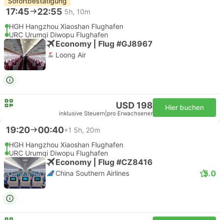
Sofortbestätigung
17:45
22:55
5h, 10m
HGH Hangzhou Xiaoshan Flughafen
URC Urumqi Diwopu Flughafen
Economy | Flug #GJ8967
Loong Air
USD 198
Hier buchen
inklusive Steuern
|
pro Erwachsener
19:20
00:40
+1
5h, 20m
HGH Hangzhou Xiaoshan Flughafen
URC Urumqi Diwopu Flughafen
Economy | Flug #CZ8416
5.0
China Southern Airlines