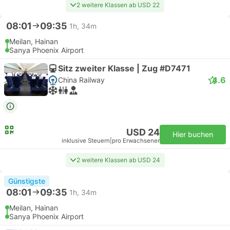
2 weitere Klassen ab USD 22
08:01
09:35
1h, 34m
Meilan, Hainan
Sanya Phoenix Airport
Sitz zweiter Klasse | Zug #D7471
4.6
China Railway
USD 24
Hier buchen
inklusive Steuern
|
pro Erwachsener
2 weitere Klassen ab USD 24
Günstigste
08:01
09:35
1h, 34m
Meilan, Hainan
Sanya Phoenix Airport