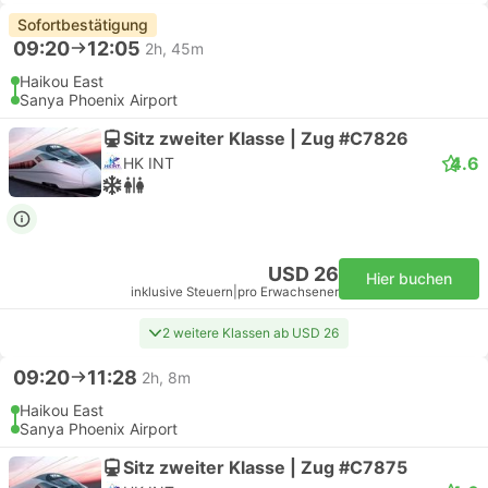
Sofortbestätigung
09:20
12:05
2h, 45m
Haikou East
Sanya Phoenix Airport
Sitz zweiter Klasse | Zug #C7826
4.6
HK INT
USD 26
Hier buchen
inklusive Steuern
|
pro Erwachsener
2 weitere Klassen ab USD 26
09:20
11:28
2h, 8m
Haikou East
Sanya Phoenix Airport
Sitz zweiter Klasse | Zug #C7875