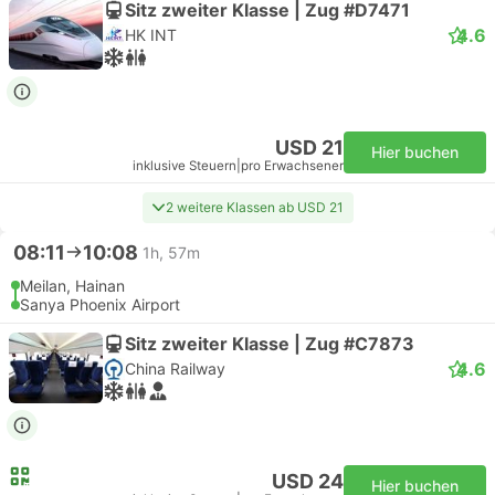
Sitz zweiter Klasse | Zug #D7471
4.6
HK INT
USD 21
Hier buchen
inklusive Steuern
|
pro Erwachsener
2 weitere Klassen ab USD 21
08:11
10:08
1h, 57m
Meilan, Hainan
Sanya Phoenix Airport
Sitz zweiter Klasse | Zug #C7873
4.6
China Railway
USD 24
Hier buchen