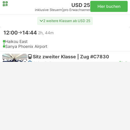
USD 25
Hier buchen
inklusive Steuern
|
pro Erwachsener
2 weitere Klassen ab USD 25
12:00
14:44
2h, 44m
Haikou East
Sanya Phoenix Airport
Sitz zweiter Klasse | Zug #C7830
4.6
China Railway
USD 29
Hier buchen
inklusive Steuern
|
pro Erwachsener
2 weitere Klassen ab USD 29
Sofortbestätigung
12:00
14:08
2h, 8m