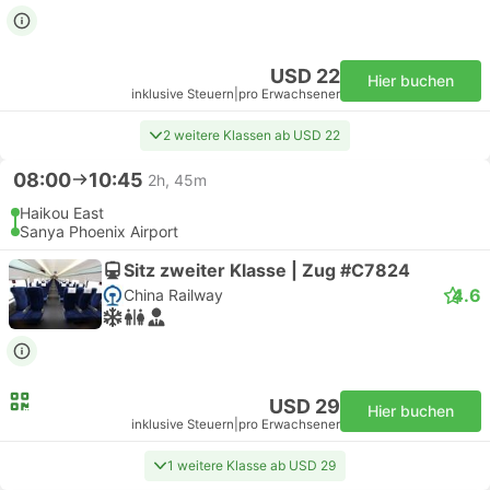
USD 22
Hier buchen
inklusive Steuern
|
pro Erwachsener
2 weitere Klassen ab USD 22
08:00
10:45
2h, 45m
Haikou East
Sanya Phoenix Airport
Sitz zweiter Klasse | Zug #C7824
4.6
China Railway
USD 29
Hier buchen
inklusive Steuern
|
pro Erwachsener
1 weitere Klasse ab USD 29