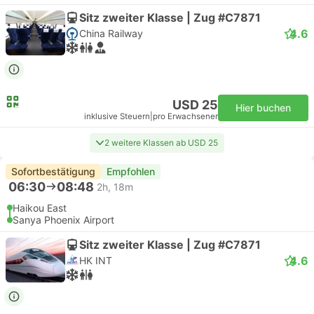
Sitz zweiter Klasse | Zug #C7871
4.6
China Railway
USD 25
Hier buchen
inklusive Steuern
|
pro Erwachsener
2 weitere Klassen ab USD 25
Sofortbestätigung
Empfohlen
06:30
08:48
2h, 18m
Haikou East
Sanya Phoenix Airport
Sitz zweiter Klasse | Zug #C7871
4.6
HK INT