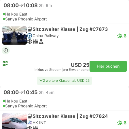
08:00
10:08
2h, 8m
Haikou East
Sanya Phoenix Airport
Sitz zweiter Klasse | Zug #C7873
4.6
China Railway
USD 25
Hier buchen
inklusive Steuern
|
pro Erwachsener
2 weitere Klassen ab USD 25
08:00
10:45
2h, 45m
Haikou East
Sanya Phoenix Airport
Sitz zweiter Klasse | Zug #C7824
4.6
HK INT