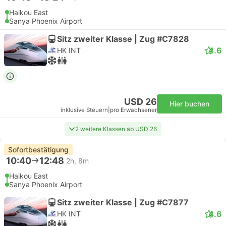
Haikou East
Sanya Phoenix Airport
Sitz zweiter Klasse | Zug #C7828
4.6
HK INT
USD 26
Hier buchen
inklusive Steuern
|
pro Erwachsener
2 weitere Klassen ab USD 26
Sofortbestätigung
10:40
12:48
2h, 8m
Haikou East
Sanya Phoenix Airport
Sitz zweiter Klasse | Zug #C7877
4.6
HK INT