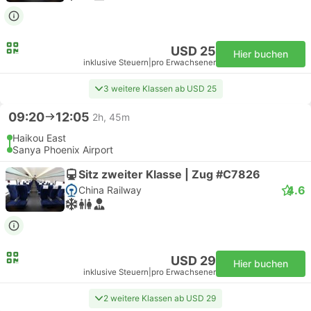
USD 25
Hier buchen
inklusive Steuern
|
pro Erwachsener
3 weitere Klassen ab USD 25
09:20
12:05
2h, 45m
Haikou East
Sanya Phoenix Airport
Sitz zweiter Klasse | Zug #C7826
4.6
China Railway
USD 29
Hier buchen
inklusive Steuern
|
pro Erwachsener
2 weitere Klassen ab USD 29