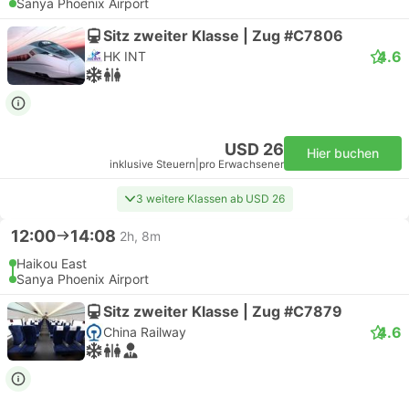
Sanya Phoenix Airport
Sitz zweiter Klasse | Zug #C7806
4.6
HK INT
USD 26
Hier buchen
inklusive Steuern
|
pro Erwachsener
3 weitere Klassen ab USD 26
12:00
14:08
2h, 8m
Haikou East
Sanya Phoenix Airport
Sitz zweiter Klasse | Zug #C7879
4.6
China Railway