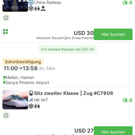
4.6
China Railway
USD 30
Hier buchen
inklusive Steuern
|
pro Erwachsener
3 weitere Klassen ab USD 30
Sofortbestätigung
11:00
13:58
2h, 58m
Meilan, Hainan
Sanya Phoenix Airport
Sitz zweiter Klasse | Zug #C7806
4.6
HK INT
USD 27
Hier buchen