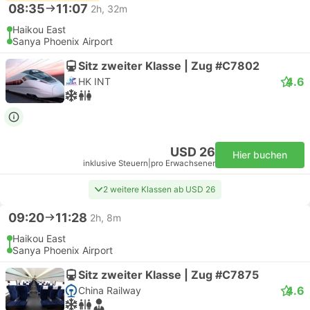
08:35
11:07
2h, 32m
Haikou East
Sanya Phoenix Airport
Sitz zweiter Klasse | Zug #C7802
4.6
HK INT
USD 26
Hier buchen
inklusive Steuern
|
pro Erwachsener
2 weitere Klassen ab USD 26
09:20
11:28
2h, 8m
Haikou East
Sanya Phoenix Airport
Sitz zweiter Klasse | Zug #C7875
4.6
China Railway