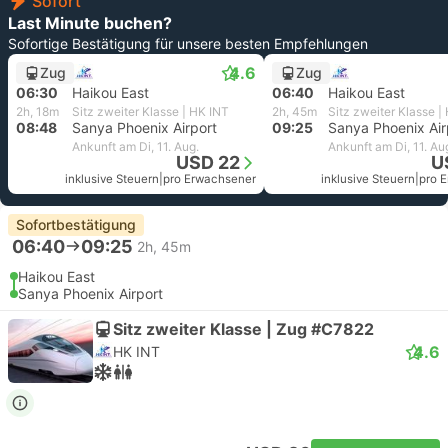
Sofort
Last Minute buchen?
Sofortige Bestätigung für unsere besten Empfehlungen
4.6
Zug
Zug
06:30
Haikou East
06:40
Haikou East
2h, 18m
Sitz zweiter Klasse | HK INT
2h, 45m
Sitz zweiter Klasse |
08:48
Sanya Phoenix Airport
09:25
Sanya Phoenix Air
Ankunft am Di, 11. Aug.
Ankunft am Di, 11. Au
USD 22
U
inklusive Steuern
|
pro Erwachsener
inklusive Steuern
|
pro 
Sofortbestätigung
06:40
09:25
2h, 45m
Haikou East
Sanya Phoenix Airport
Sitz zweiter Klasse | Zug #C7822
4.6
HK INT