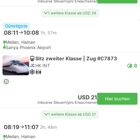
inklusive Steuern
|
pro Erwachsener
1 weitere Klasse ab USD 24
Günstigste
08:11
10:08
1h, 57m
Meilan, Hainan
Sanya Phoenix Airport
Sitz zweiter Klasse | Zug #C7873
4.6
HK INT
USD 21
Hier buchen
inklusive Steuern
|
pro Erwachsener
1 weitere Klasse ab USD 21
08:19
11:07
2h, 48m
Meilan, Hainan