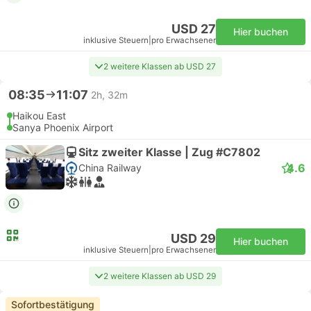
USD 27
Hier buchen
inklusive Steuern
|
pro Erwachsener
2 weitere Klassen ab USD 27
08:35
11:07
2h, 32m
Haikou East
Sanya Phoenix Airport
Sitz zweiter Klasse | Zug #C7802
4.6
China Railway
USD 29
Hier buchen
inklusive Steuern
|
pro Erwachsener
2 weitere Klassen ab USD 29
Sofortbestätigung