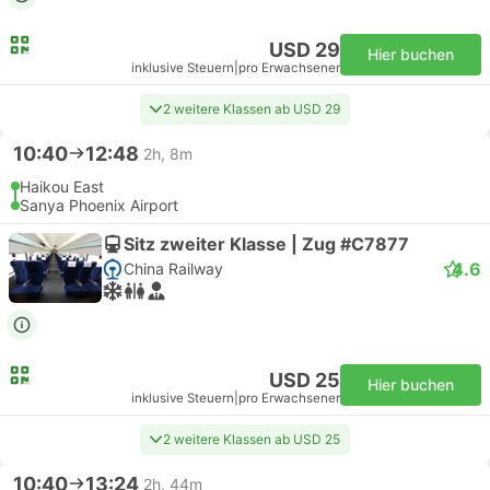
USD 29
Hier buchen
inklusive Steuern
|
pro Erwachsener
2 weitere Klassen ab USD 29
10:40
12:48
2h, 8m
Haikou East
Sanya Phoenix Airport
Sitz zweiter Klasse | Zug #C7877
4.6
China Railway
USD 25
Hier buchen
inklusive Steuern
|
pro Erwachsener
2 weitere Klassen ab USD 25
10:40
13:24
2h, 44m