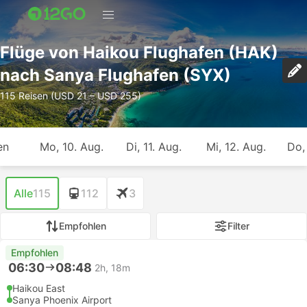
Flüge von Haikou Flughafen (HAK)
nach Sanya Flughafen (SYX)
115 Reisen (USD 21 – USD 255)
en
Mo, 10. Aug.
Di, 11. Aug.
Mi, 12. Aug.
Do,
Alle
115
112
3
Empfohlen
Filter
Empfohlen
06:30
08:48
2h, 18m
Haikou East
Sanya Phoenix Airport