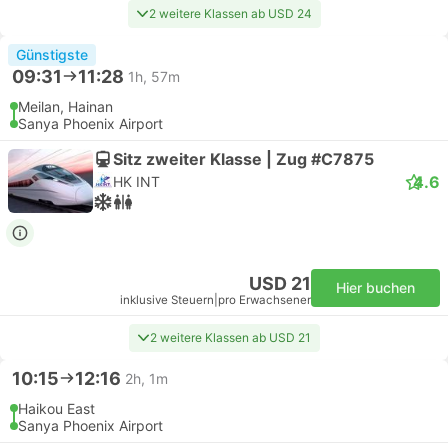
2 weitere Klassen ab USD 24
Günstigste
09:31
11:28
1h, 57m
Meilan, Hainan
Sanya Phoenix Airport
Sitz zweiter Klasse | Zug #C7875
4.6
HK INT
USD 21
Hier buchen
inklusive Steuern
|
pro Erwachsener
2 weitere Klassen ab USD 21
10:15
12:16
2h, 1m
Haikou East
Sanya Phoenix Airport