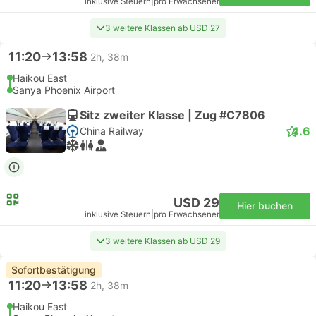
inklusive Steuern
|
pro Erwachsener
3 weitere Klassen ab USD 27
11:20
13:58
2h, 38m
Haikou East
Sanya Phoenix Airport
Sitz zweiter Klasse | Zug #C7806
4.6
China Railway
USD 29
Hier buchen
inklusive Steuern
|
pro Erwachsener
3 weitere Klassen ab USD 29
Sofortbestätigung
11:20
13:58
2h, 38m
Haikou East