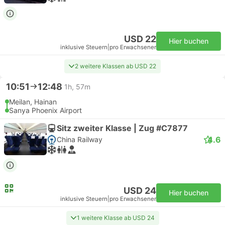
USD 22
Hier buchen
inklusive Steuern
|
pro Erwachsener
2 weitere Klassen ab USD 22
10:51
12:48
1h, 57m
Meilan, Hainan
Sanya Phoenix Airport
Sitz zweiter Klasse | Zug #C7877
4.6
China Railway
USD 24
Hier buchen
inklusive Steuern
|
pro Erwachsener
1 weitere Klasse ab USD 24