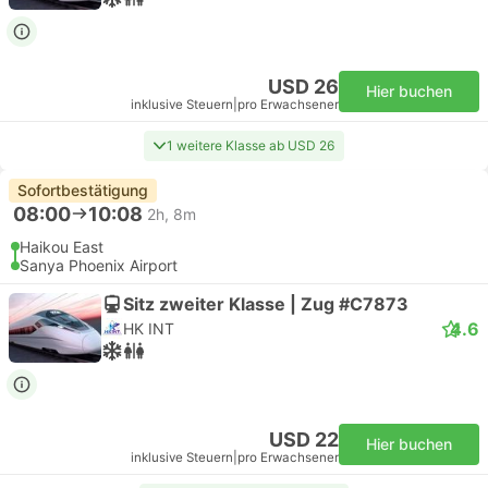
USD 26
Hier buchen
inklusive Steuern
|
pro Erwachsener
1 weitere Klasse ab USD 26
Sofortbestätigung
08:00
10:08
2h, 8m
Haikou East
Sanya Phoenix Airport
Sitz zweiter Klasse | Zug #C7873
4.6
HK INT
USD 22
Hier buchen
inklusive Steuern
|
pro Erwachsener