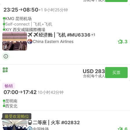
含税
|
每个成人
23:25
08:50
+1
9小时25分钟
KMG 昆明机场
Self-connect | 飞机+飞机
XIY 西安咸陽國際機場
经济舱 | 飞机 #MU6336
+1
3.3
China Eastern Airlines
USD 283
买票
含税
|
每个成人
畅销
07:00
17:42
10小时42分钟
昆明南
西安北
最受欢迎舱位
二等座 | 火车 #G2832
4.6
中国铁路