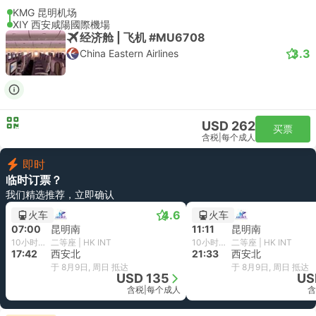
KMG 昆明机场
XIY 西安咸陽國際機場
经济舱 | 飞机 #MU6708
3.3
China Eastern Airlines
USD 262
买票
含税
|
每个成人
即时
临时订票？
我们精选推荐，立即确认
4.6
火车
火车
07:00
昆明南
11:11
昆明南
10小时42分钟
二等座 | HK INT
10小时22分钟
二等座 | HK INT
17:42
西安北
21:33
西安北
于 8月9日, 周日 抵达
于 8月9日, 周日 抵达
USD 135
US
含税
|
每个成人
含