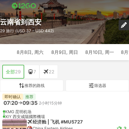
云南省到西安
29 旅行 (USD 37 – USD 442)
8月8日, 周六
8月9日, 周日
8月10日, 周一
8月
全部
29
7
22
推荐的路线
筛选器
即时确认
推荐
07:20
09:35
2小时15分钟
KMG 昆明机场
XIY 西安咸陽國際機場
经济舱 | 飞机 #MU5727
3.3
China Eastern Airlines