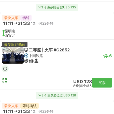
3 个更多舱位 起USD 135
最快火车
畅销
11:11
21:33
10小时22分钟
昆明南
西安北
最受欢迎舱位
二等座 | 火车 #G2852
4.6
中国铁路
USD 128
买票
含税
|
每个成人
3 个更多舱位 起USD 128
最快火车
即时确认
11:11
21:33
10小时22分钟