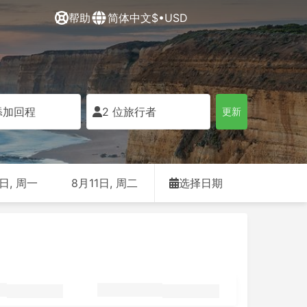
帮助
简体中文
$•USD
添加回程
2 位旅行者
更新
日, 周一
8月11日, 周二
选择日期