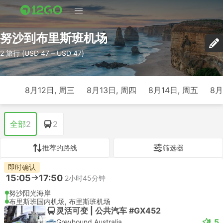
努沙到布里斯班机场
2 旅行 (USD 47 – USD 47)
8月12日, 周三
8月13日, 周四
8月14日, 周五
8月
全部
2
2
推荐的路线
筛选器
即时确认
15:05
17:50
2小时45分钟
努沙阳光海岸
布里斯班国内机场, 布里斯班机场
灵活可变 | 公共汽车 #GX452
4.5
Greyhound Australia