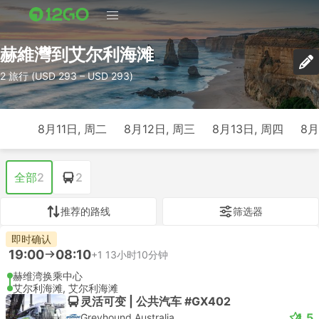
赫維灣到艾尔利海滩
2 旅行 (USD 293 – USD 293)
8月11日, 周二
8月12日, 周三
8月13日, 周四
8月
全部
2
2
推荐的路线
筛选器
即时确认
19:00
08:10
+1
13小时10分钟
赫维湾换乘中心
艾尔利海滩, 艾尔利海滩
灵活可变 | 公共汽车 #GX402
4.5
Greyhound Australia