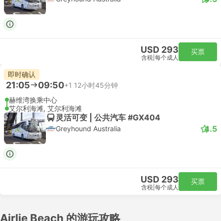
USD 293
买票
含税
|
每个成人
即时确认
21:05
09:50
+1
12小时45分钟
赫维湾换乘中心
艾尔利海滩, 艾尔利海滩
灵活可变 | 公共汽车 #GX404
4.5
Greyhound Australia
USD 293
买票
含税
|
每个成人
Airlie Beach 的游玩攻略