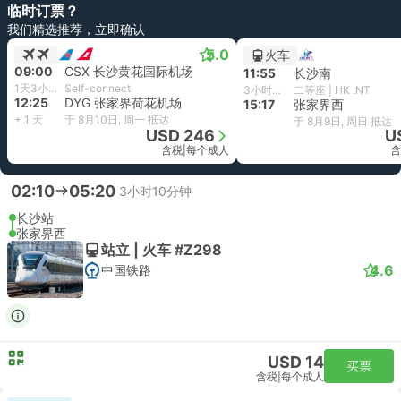
临时订票？
我们精选推荐，立即确认
5.0
火车
09:00
CSX 长沙黄花国际机场
11:55
长沙南
1天3小时25分钟
Self-connect
3小时22分钟
二等座 | HK INT
12:25
DYG 张家界荷花机场
15:17
张家界西
+ 1 天
于 8月10日, 周一 抵达
于 8月9日, 周日 抵达
USD 246
U
含税
|
每个成人
含
02:10
05:20
3小时10分钟
长沙站
张家界西
站立 | 火车 #Z298
4.6
中国铁路
USD 14
买票
含税
|
每个成人