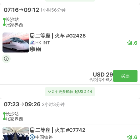
07:16
09:12
1小时56分钟
长沙站
张家界西
二等座 | 火车 #G2428
4.6
HK INT
USD 29
买票
含税
|
每个成人
2 个更多舱位 起USD 44
07:23
09:26
2小时3分钟
长沙站
张家界西
二等座 | 火车 #C7742
4.6
中国铁路