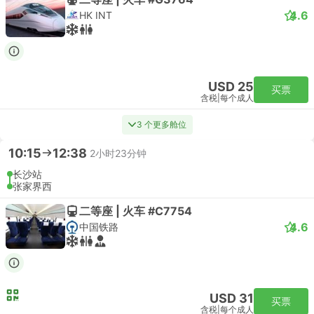
4.6
HK INT
USD 25
买票
含税
|
每个成人
3 个更多舱位
10:15
12:38
2小时23分钟
长沙站
张家界西
二等座 | 火车 #C7754
4.6
中国铁路
USD 31
买票
含税
|
每个成人