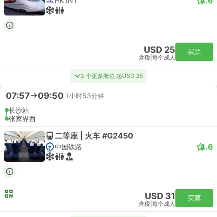
4.6
HK INT
USD 25
买票
含税
|
每个成人
3 个更多舱位 起USD 25
07:57
09:50
1小时53分钟
长沙站
张家界西
二等座 | 火车 #G2450
4.6
中国铁路
USD 31
买票
含税
|
每个成人