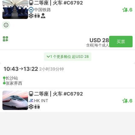
二等座 | 火车 #C6792
4.6
中国铁路
USD 28
买票
含税
|
每个成人
1 个更多舱位 起USD 28
10:43
13:22
2小时39分钟
长沙站
张家界西
二等座 | 火车 #C6792
4.6
HK INT
USD 25
买票