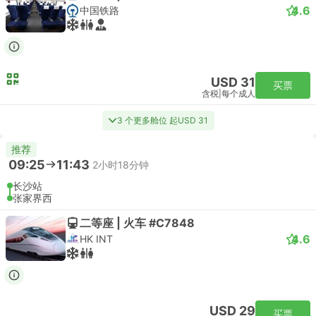
4.6
中国铁路
USD 31
买票
含税
|
每个成人
3 个更多舱位 起USD 31
推荐
09:25
11:43
2小时18分钟
长沙站
张家界西
二等座 | 火车 #C7848
4.6
HK INT
USD 29
买票