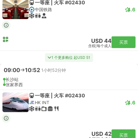
一等座 | 火车 #G2430
4.6
中国铁路
USD 44
买票
含税
|
每个成人
1 个更多舱位 起USD 51
09:00
10:52
1小时52分钟
长沙站
张家界西
一等座 | 火车 #G2430
4.6
HK INT
USD 42
买票