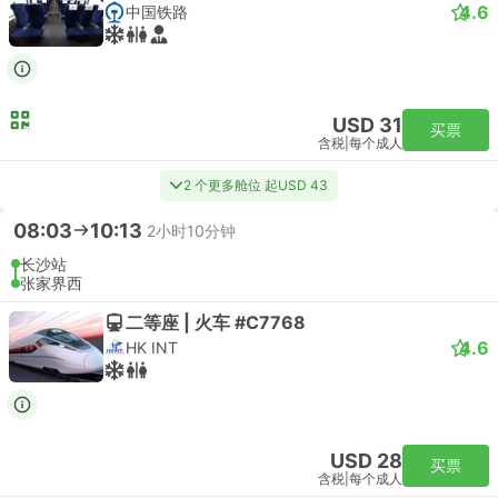
4.6
中国铁路
USD 31
买票
含税
|
每个成人
2 个更多舱位 起USD 43
08:03
10:13
2小时10分钟
长沙站
张家界西
二等座 | 火车 #C7768
4.6
HK INT
USD 28
买票
含税
|
每个成人