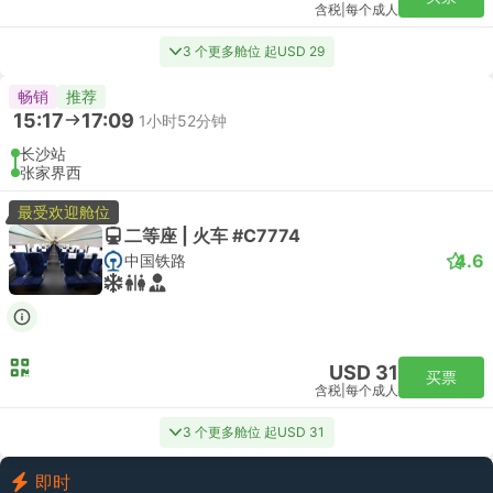
含税
|
每个成人
3 个更多舱位 起USD 29
畅销
推荐
15:17
17:09
1小时52分钟
长沙站
张家界西
最受欢迎舱位
二等座 | 火车 #C7774
4.6
中国铁路
USD 31
买票
含税
|
每个成人
3 个更多舱位 起USD 31
即时