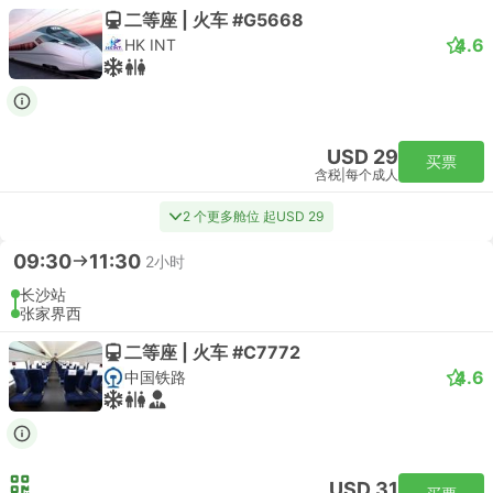
二等座 | 火车 #G5668
4.6
HK INT
USD 29
买票
含税
|
每个成人
2 个更多舱位 起USD 29
09:30
11:30
2小时
长沙站
张家界西
二等座 | 火车 #C7772
4.6
中国铁路
USD 31