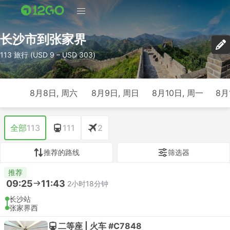
长沙市到张家界
113 旅行 (USD 9 – USD 303)
8月8日, 周六
8月9日, 周日
8月10日, 周一
8月
全部
113
111
2
推荐的路线
筛选器
推荐
09:25
11:43
2小时18分钟
长沙站
张家界西
二等座 | 火车 #C7848