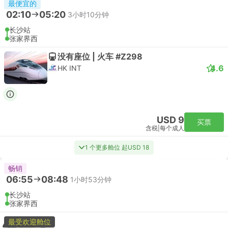
最便宜的
02:10
05:20
3小时10分钟
长沙站
张家界西
没有座位 | 火车 #Z298
4.6
HK INT
USD 9
买票
含税
|
每个成人
1 个更多舱位 起USD 18
畅销
06:55
08:48
1小时53分钟
长沙站
张家界西
最受欢迎舱位