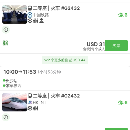
二等座 | 火车 #G2432
4.6
中国铁路
USD 31
买票
含税
|
每个成人
2 个更多舱位 起USD 44
10:00
11:53
1小时53分钟
长沙站
张家界西
二等座 | 火车 #G2432
4.6
HK INT