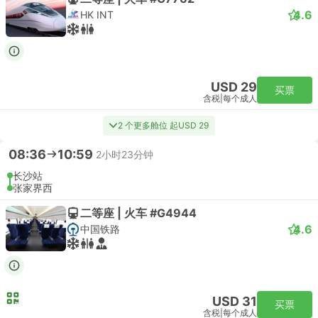
4.6
HK INT
USD 29
买票
含税
|
每个成人
2 个更多舱位 起USD 29
08:36
10:59
2小时23分钟
长沙站
张家界西
二等座 | 火车 #G4944
4.6
中国铁路
USD 31
买票
含税
|
每个成人