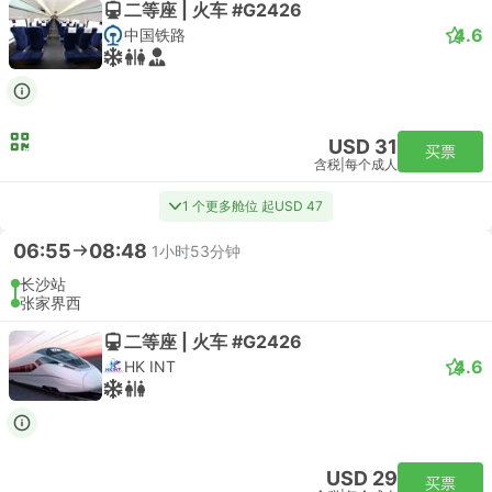
二等座 | 火车 #G2426
4.6
中国铁路
USD 31
买票
含税
|
每个成人
1 个更多舱位 起USD 47
06:55
08:48
1小时53分钟
长沙站
张家界西
二等座 | 火车 #G2426
4.6
HK INT
USD 29
买票