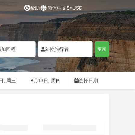
帮助
简体中文
$•USD
添加回程
2 位旅行者
更新
日, 周三
8月13日, 周四
选择日期