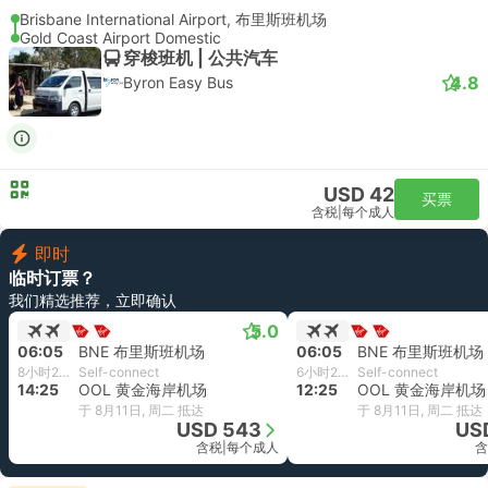
Brisbane International Airport, 布里斯班机场
Gold Coast Airport Domestic
穿梭班机 | 公共汽车
4.8
Byron Easy Bus
USD 42
买票
含税
|
每个成人
即时
临时订票？
我们精选推荐，立即确认
5.0
06:05
BNE 布里斯班机场
06:05
BNE 布里斯班机场
8小时20分钟
Self-connect
6小时20分钟
Self-connect
14:25
OOL 黄金海岸机场
12:25
OOL 黄金海岸机场
于 8月11日, 周二 抵达
于 8月11日, 周二 抵达
USD 543
US
含税
|
每个成人
含