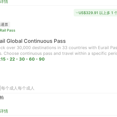
详情
US$329.91 以上多 1
路通票
Rail Pass
ail Global Continuous Pass
ck over 30,000 destinations in 33 countries with Eurail Pass
s. Choose continuous pass and travel within a specific peri
:
15 - 22 - 30 - 60 - 90
|
每个成人
每个成人
舱
详情