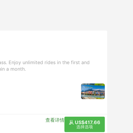
s. Enjoy unlimited rides in the first and
hin a month.
查看详情
从 US$417.66
选择选项