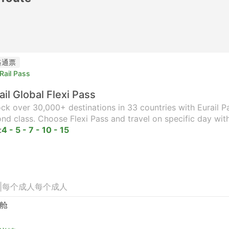
路通票
Rail Pass
ail Global Flexi Pass
ck over 30,000+ destinations in 33 countries with Eurail Pas
nd class. Choose Flexi Pass and travel on specific day wit
:
4 - 5 - 7 - 10 - 15
|
每个成人
每个成人
舱