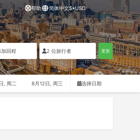
帮助
简体中文
$•USD
添加回程
2 位旅行者
更新
日, 周二
8月12日, 周三
选择日期