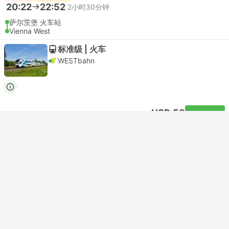
20:22
22:52
2小时30分钟
萨尔茨堡 火车站
Vienna West
标准级 | 火车
WESTbahn
USD 59
买票
含税
|
每个成人
2 个更多舱位 起USD 71
最便宜的
即时确认
10:30
14:20
3小时50分钟
Salzburg
维也纳INTL 公車站
标准级带空调 | 公共汽车
4.0
Blablacar Bus