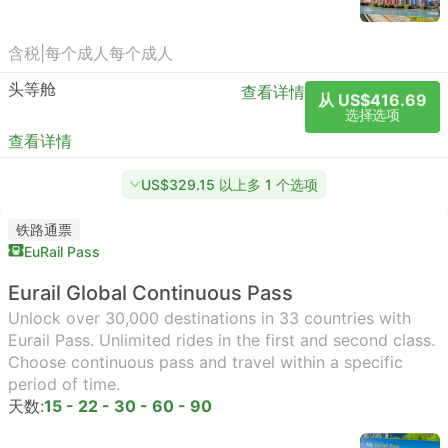
含税
|
每个成人
每个成人
头等舱
查看详情
从 US$416.69
选择选项
查看详情
US$329.15 以上多 1 个选项
铁路通票
EuRail Pass
Eurail Global Continuous Pass
Unlock over 30,000 destinations in 33 countries with
Eurail Pass. Unlimited rides in the first and second class.
Choose continuous pass and travel within a specific
period of time.
天数:
15 - 22 - 30 - 60 - 90