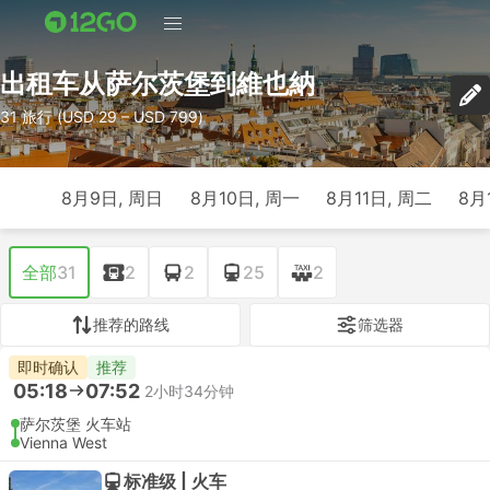
出租车从萨尔茨堡到維也納
31 旅行 (USD 29 – USD 799)
8月9日, 周日
8月10日, 周一
8月11日, 周二
8月
全部
31
2
2
25
2
推荐的路线
筛选器
即时确认
推荐
05:18
07:52
2小时34分钟
萨尔茨堡 火车站
Vienna West
标准级 | 火车