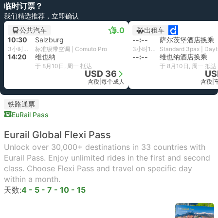
临时订票？
我们精选推荐，立即确认
5.0
公共汽车
出租车
10:30
Salzburg
--:--
萨尔茨堡酒店换乘
3小时50分钟
标准级带空调 | Comuto Pro
3小时1分钟
14:20
维也纳
--:--
维也纳酒店换乘
于 8月10日, 周一 抵达
于 8月10日, 周一 抵达
USD 36
US
含税
|
每个成人
含税
|
铁路通票
EuRail Pass
Eurail Global Flexi Pass
Unlock over 30,000+ destinations in 33 countries with
Eurail Pass. Enjoy unlimited rides in the first and second
class. Choose Flexi Pass and travel on specific day
within a month.
天数:
4 - 5 - 7 - 10 - 15