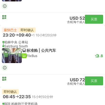
USD 52
买票
含税
|
每个成人
最快巴士
即时确认
23:20
09:40
+1
10小时20分钟
柏林中央 公車站
Salzburg South
标准舱 | 公共汽车
3.8
FlixBus
USD 72
买票
含税
|
每个成人
即时确认
06:45
22:35
15小时50分钟
BER 柏林勃兰登堡机场