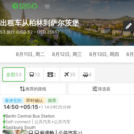
出租车从柏林到萨尔茨堡
53 旅行 (USD 52 – USD 2555)
8月11日, 周二
8月12日, 周三
8月13日, 周四
8月
全部
53
12
2
35
4
推荐的路线
筛选器
最便宜的
即时确认
推荐
14:50
05:15
+1
14小时25分钟
Berlin Central Bus Station
Self-connect | 公共汽车+公共汽车
Salzburg South
标准舱 | 公共汽车
+1