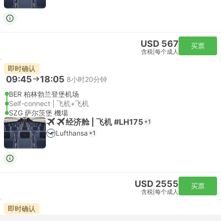
USD 567
买票
含税
|
每个成人
即时确认
09:45
18:05
8小时20分钟
BER 柏林勃兰登堡机场
Self-connect | 飞机+飞机
SZG 萨尔茨堡 機場
经济舱 | 飞机 #LH175
+1
Lufthansa
+1
USD 2555
买票
含税
|
每个成人
即时确认
09:45
22:35
12小时50分钟