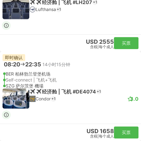
经济舱 | 飞机 #LH207
+1
Lufthansa
+1
USD 2555
买票
含税
|
每个成人
即时确认
08:20
22:35
14小时15分钟
BER 柏林勃兰登堡机场
Self-connect | 飞机+飞机
SZG 萨尔茨堡 機場
经济舱 | 飞机 #DE4074
+1
3.0
Condor
+1
USD 1658
买票
含税
|
每个成人