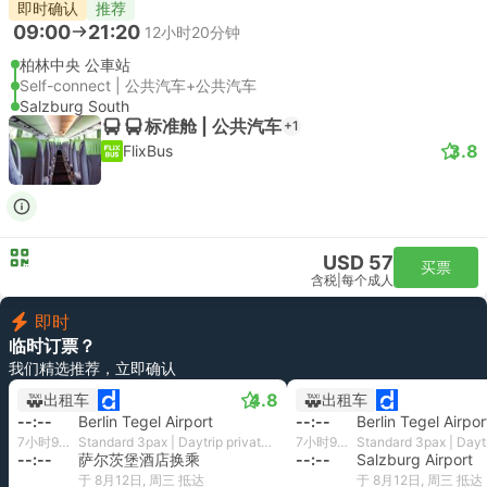
即时确认
推荐
09:00
21:20
12小时20分钟
柏林中央 公車站
Self-connect | 公共汽车+公共汽车
Salzburg South
标准舱 | 公共汽车
+1
3.8
FlixBus
USD 57
买票
含税
|
每个成人
即时
临时订票？
我们精选推荐，立即确认
4.8
出租车
出租车
--:--
Berlin Tegel Airport
--:--
Berlin Tegel Airpor
7小时9分钟
Standard 3pax | Daytrip private transfer with English speaking driver
7小时9分钟
--:--
萨尔茨堡酒店换乘
--:--
Salzburg Airport
于 8月12日, 周三 抵达
于 8月12日, 周三 抵达