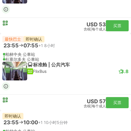
USD 53
买票
含税
|
每个成人
最快巴士
即时确认
23:55
07:55
+1
8小时
柏林中央 公車站
杜塞尔多夫 公車站
标准舱 | 公共汽车
3.8
FlixBus
USD 57
买票
含税
|
每个成人
即时确认
23:55
10:00
+1
10小时5分钟