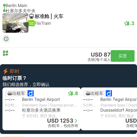
Berlin Main
杜塞尔多夫中央
标准舱 | 火车
4.3
FlixTrain
USD 87
买票
含税
|
每个成人
即时
临时订票？
我们精选推荐，立即确认
4.8
出租车
出租车
--:--
Berlin Tegel Airport
--:--
Berlin Tegel Airpor
5小时37分钟
Standard 3pax | Daytrip private transfer with English speaking driver
5小时37分钟
--:--
杜塞尔多夫酒店换乘
--:--
Duesseldorf Airpor
于 8月9日, 周日 抵达
于 8月9日, 周日 抵达
USD 1253
USD
含税
|
车，包括所有
含税
|