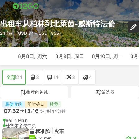
出租车从柏林到北萊茵-威斯特法倫
24 旅行 (USD 34 – USD 1855)
8月8日, 周六
8月9日, 周日
8月10日, 周一
8月
全部
24
3
14
3
4
推荐的路线
筛选器
最便宜的
即时确认
推荐
07:32
13:16
5小时44分钟
Berlin Main
杜塞尔多夫中央
标准舱 | 火车
4.3
FlixTrain