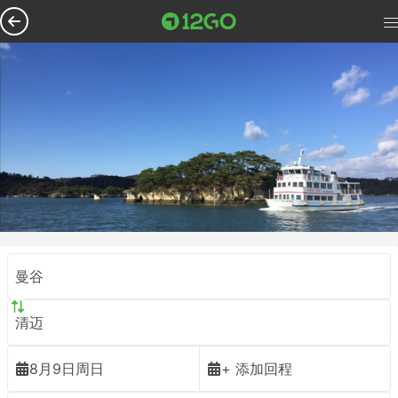
曼谷
清迈
8月9日周日
+ 添加回程