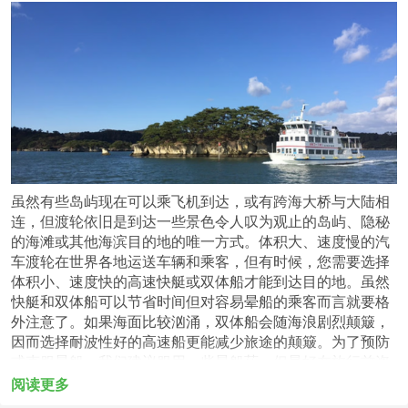
虽然有些岛屿现在可以乘飞机到达，或有跨海大桥与大陆相
连，但渡轮依旧是到达一些景色令人叹为观止的岛屿、隐秘
的海滩或其他海滨目的地的唯一方式。体积大、速度慢的汽
车渡轮在世界各地运送车辆和乘客，但有时候，您需要选择
体积小、速度快的高速快艇或双体船才能到达目的地。虽然
快艇和双体船可以节省时间但对容易晕船的乘客而言就要格
外注意了。如果海面比较汹涌，双体船会随海浪剧烈颠簸，
因而选择耐波性好的高速船更能减少旅途的颠簸。为了预防
或克服晕船，我们建议服用一些晕船药，但最好在旅行前咨
询一下医生，并且在船上尽可能选择露天甲板上的座位。
阅读更多