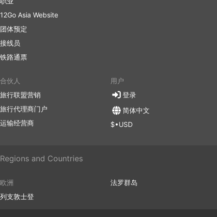
职业
可以在网上预订船票，既能节省时间，又能确保旅行按
12Go Asia Website
计划进行。赶在旅游旺季、国家法定假日或长周末到来
团体预定
前，提前预订船票需求量大、船舶数量有限的航线会让
您的旅行变得尤为方便。
接线员
在一些航线上，可以选择船票或船舱的等级。有私人包
铁路通票
厢，也有包括或不包括很多额外设施的标准客舱。务必
检查票价条款包括的主要服务。
合伙人
用户
坐船旅行让人愉悦，可以从不同角度观赏要到访或只是
旅行联盟营销
登录
途中经过的地方。大多数地方从水上看都很美，而且景
色完全与众不同。在船上还可以拍到精美绝伦的照片或
旅行代理商门户
简体中文
视频。在船上跳起来吧！
运输经营商
$•USD
轮渡旅行的缺点
Regions and Countries
轮渡旅行的主要问题是晕船，这让人非常烦恼和不快。
即使您以前不曾晕船，但也不能保证下一次坐船不会晕
欧洲
法罗群岛
船。当面对波涛汹涌的大海和快速行驶的快艇，即使您
列支敦士登
有再好的胃也可能会吐到求饶。参考我们上面的建议，
在出发前半小时服药。旅行前吃点清淡的食物也有帮