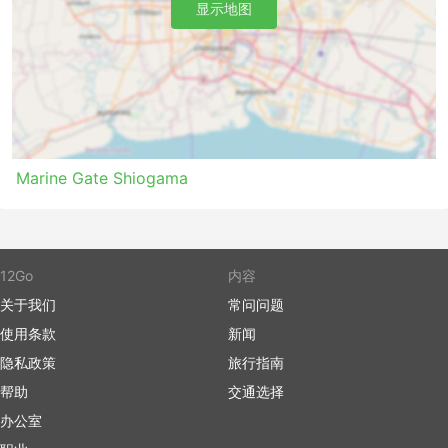
显示地图
是否有慢船，通常慢船的价格要便宜得多。在预订船票前，
务必核实船只航行的时长。在长航线上，航行的时间差异可
能非常大。请注意，并不是所有价格或舱位等级的船票在任
何路线上都有销售。在旅游旺季，最好提前预订船票，因为
昂贵的私人客舱的票量非常紧张。特别是在最受欢迎的路线
上如果不提前购票而到现场购票可能会排很久的队。有些目
的地有多个码头，或者因渡轮公司不同而码头不同，建议在
旅行前检查您出发或到达的码头。出发前留出足够的时间以
Marine Gate Shiogama
便办理登船手续。在国际航线上，登船手续可能需要几个小
时。最后但同样重要的是，一些码头对所有到达的乘客征收
“码头费”，而这笔费用通常不包括在票价中——请记住这一
点。
12Go
内容
轮渡旅行的优点和缺点
关于我们
常问问题
轮渡旅行的优点
使用条款
新闻
隐私政策
旅行指南
乘船可以到达一些其他交通工具无法到达的岛屿、海滩
帮助
交通选择
或海滨胜地。虽然渡轮旅行很耗时，有时还会晕船，但
可以去到那些如天堂般神秘且人迹罕至的目的地，往往
办公室
能弥补旅途的舟车劳顿。