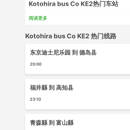
Kotohira bus Co KE2热门车站
Kotohira bus Co KE2的大巴覆盖的主要车站包括
阅读更多
大阪难波
Kotohira bus Co KE2 热门线路
德岛鸣门
东京
Miyoshi Yoshinogawa Awaikeda
东京迪士尼乐园 到 德岛县
鸣门快车
20:00
东京迪士尼度假区
Saijo Niihama Kawanoe
福冈市
福井縣 到 高知县
新宿涩谷
高松
23:10
Tsuda Tosan Shido
Sakaide Utazu Marugame
松山东温
青森縣 到 富山縣
Zentsuji Kotohira Kannonji