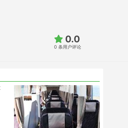
0.0
0 条用户评论
算
，
。