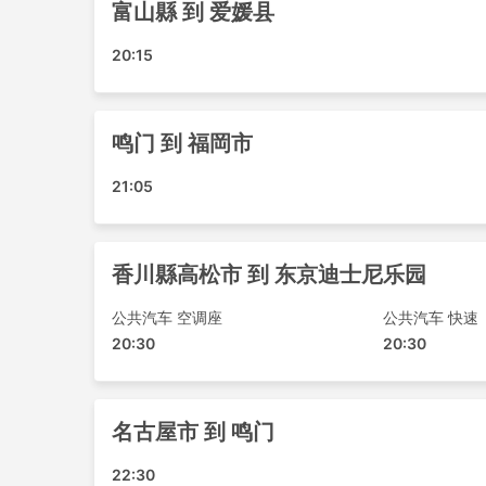
富山縣 到 爱媛县
福岡市 - 高知县
香川縣高松市 - 东京
20:15
大阪 - 青森縣
福岡市 - 鸣门
富山縣 - 鸣门
鸣门 到 福岡市
兵库县 - 青森縣
21:05
横滨 - 鸣门
香川縣高松市 - Kokura
福井縣 - 德岛县
香川縣高松市 到 东京迪士尼乐园
爱媛县 - 福岡市
名古屋市 - 德岛县
公共汽车 空调座
公共汽车 快速
Kokura - 香川縣高松市
20:30
20:30
金泽 - 德岛县
爱媛县 - 东京
香川縣高松市 - 东京迪士尼乐园
名古屋市 到 鸣门
Kokura - 鸣门
22:30
德岛县 - 福岡市