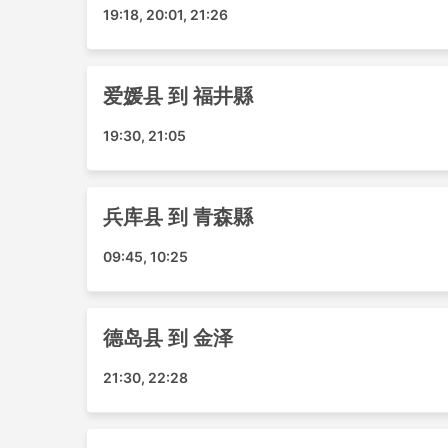
高知
19:18, 20:01, 21:26
北九州小仓
神户三宫舞子
Awaji Island
爱媛县 到 福井縣
大阪
19:30, 21:05
橫濱市
富山縣
四日市 桑名
兵库县 到 青森縣
福井縣
名古屋市
09:45, 10:25
金泽
Kotohira bus Co KE2热门目的地
德岛县 到 金泽
Kotohira bus Co KE2的大巴路线众多，以
21:30, 22:28
东京 - 香川縣高松市
东京 - 德岛县
德岛县 - 东京