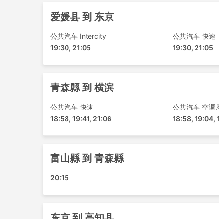
沖繩縣 - 高知县
爱媛县 到 东京
名古屋市 - 香川縣高松市
Kokura - 德岛县
公共汽车 Intercity
公共汽车 快速
东京 - 鸣门
19:30, 21:05
19:30, 21:05
福井縣 - 香川縣高松市
青森縣 - 东京迪士尼乐园
青森縣 - Kokura
青森縣 到 横滨
金泽 - 香川縣高松市
公共汽车 快速
公共汽车 空调
福井縣 - 鸣门
18:58, 19:41, 21:06
18:58, 19:04, 
鸣门 - 富山縣
名古屋市 - 鸣门
高知县 - 富山縣
富山縣 到 青森縣
金泽 - 鸣门
福岡市 - 德岛县
20:15
富山縣 - 德岛县
青森縣 - 横滨
横滨 - 德岛县
东京 到 高知县