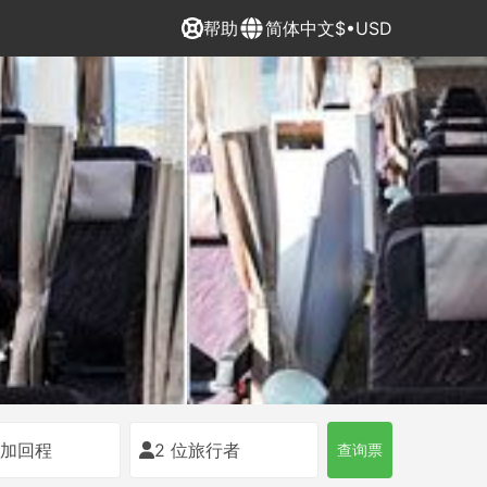
帮助
简体中文
$•USD
添加回程
2 位旅行者
查询票