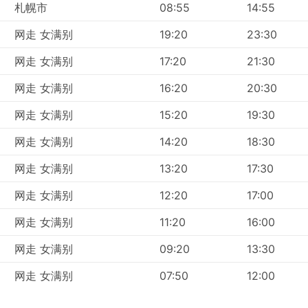
札幌市
08:55
14:55
通状况时，一定要多计算些交通拥堵的时间。
很大程度上依赖于道路情况，有时可能由于一些无法预测的事故
网走 女满别
19:20
23:30
法定假日旅行时尤其如此。务必记住，不要计划连接紧密的行程
网走 女满别
17:20
21:30
提前预订大巴车票。请记住，不要以为可以直接到汽车站赶上最
能已经售罄，所以要提前预订好车票。
网走 女满别
16:20
20:30
网走 女满别
15:20
19:30
网走 女满别
14:20
18:30
网走 女满别
13:20
17:30
网走 女满别
12:20
17:00
网走 女满别
11:20
16:00
网走 女满别
09:20
13:30
网走 女满别
07:50
12:00