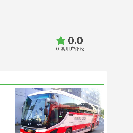
0.0
0 条用户评论
算
，
。