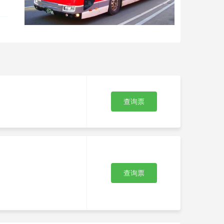
查询票
查询票
客
卧
旅