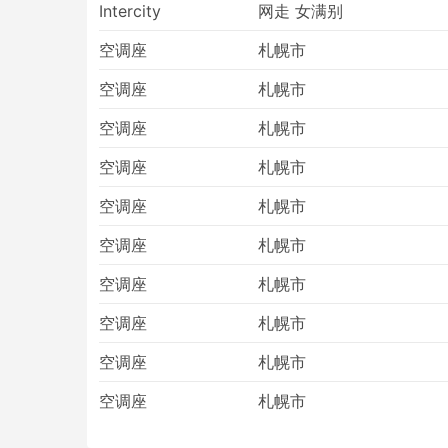
Intercity
网走 女满别
通高峰期出行，特别是在不熟悉出发地的交
大巴可能比火车或飞机更容易晚点。大巴在
空调座
札幌市
道路工事、绕行等而晚点，在周末、旺季或
空调座
札幌市
在一些路线或最受欢迎的时期旅行可能需要
的一班大巴，因为到您到达车站时车票很可
空调座
札幌市
空调座
札幌市
空调座
札幌市
空调座
札幌市
空调座
札幌市
空调座
札幌市
空调座
札幌市
空调座
札幌市