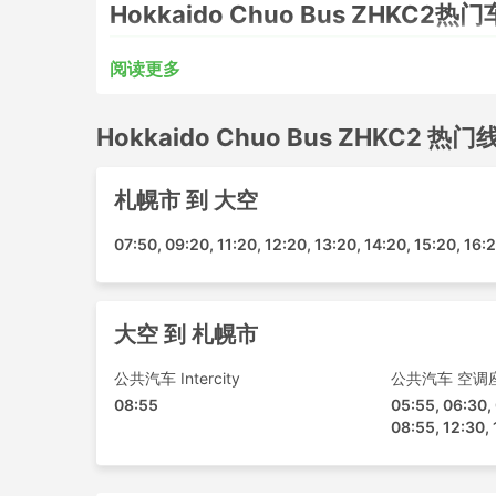
Hokkaido Chuo Bus ZHKC2热
Hokkaido Chuo Bus ZHKC2的大巴覆盖的主要
阅读更多
网走 女满别
Hokkaido Chuo Bus ZHKC2 热门
札幌市
Hokkaido Chuo Bus ZHKC2热
札幌市 到 大空
Hokkaido Chuo Bus ZHKC2的大巴路线
07:50, 09:20, 11:20, 12:20, 13:20, 14:20, 15:20, 16:
大空 - 札幌市
札幌市 - 大空
大空 到 札幌市
Hokkaido Chuo Bus ZHKC2
公共汽车 Intercity
公共汽车 空调
大巴旅行最大的一个好处是可以根据自己对私密
08:55
05:55, 06:30,
的各种需求。标准大巴通常提供最便宜的票价，
08:55, 12:30, 
铺或VIP大巴更适合长途旅行和过夜旅行，可能
供毯子、软饮和零食，或者在车上、如厕间隙或
费，但如果要想旅途很舒适，务必理性地选择巴