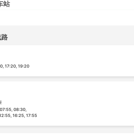
门车站
车站包括:
线路
门目的地
众多，以下是一些最受欢迎的大巴路线:
20, 17:20, 19:20
大巴类型和票价
座
性和舒适度的要求来定制行程。不同级别和类型的巴士可满足旅
 07:55, 08:30,
常被称为本地大巴、快速大巴或普通大巴，是短途旅行的优选。
12:55, 16:25, 17:55
会提供卧铺或宽大且柔软的躺椅，有些还具备内置按摩功能，还提
加油期间提供更丰盛的膳食。乘夜间巴士旅行可以节省酒店的房
士的级别。票价取决于旅途的距离和巴士的类型。对于一些短途