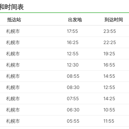
，因为这可以比普通巴士节省多达的两倍时间。
排程和时间表
抵达站
出发地
到达时间
札幌市
17:55
23:55
择。大巴网络通常几乎覆盖整个国家，并且路线成熟合理。
札幌市
16:25
22:25
时间到达汽车站。即使是在跨国路线上检票也不需要很多时间。
札幌市
12:55
19:25
限额设定，额外行李的费用通常也不会很高。
种类繁多的车票类型可供各种预算的旅客选择。便宜的标准大巴
札幌市
12:30
16:55
送达目的地也算尚可接受。而长途大巴则提供车上厕所、或停站
包含在大巴票价里。
札幌市
08:55
14:55
些VIP大巴配备了可以比拟飞机商务舱的座位，拥有宽大且柔软的
札幌市
08:30
12:55
旅行愉快的其他福利。
札幌市
07:55
14:25
札幌市
06:30
10:55
公路附近，方便大巴避开市区的拥堵。不过这也会给旅客带来更
札幌市
05:55
11:55
，因为一些地方对进入大巴车站的车辆有限制，旅客不得不乘坐
交通工具的价格可能被抬高，旅行的成本也会跟着上升。如果在