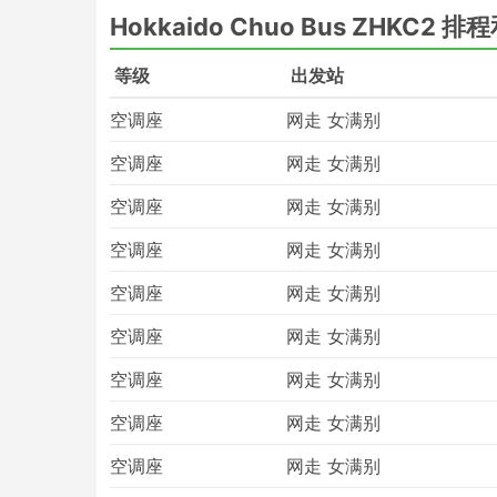
行来说，非常有必要多花点钱买VIP巴士的座位
Hokkaido Chuo Bus ZHKC2 
大巴旅行的优点和缺点
等级
出发站
大巴旅行的优点
空调座
网走 女满别
大巴是前往不通铁路或飞机的地方的最佳选
空调座
网走 女满别
与飞机和铁路相反，坐大巴不需要提前很多
空调座
网走 女满别
巴的行李限额通常对旅客非常友好，即使有
与飞机票或快铁车票相比，汽车票更实惠。
空调座
网走 女满别
能有点慢，舒适度也不够好，但可以将旅客
厕，以及零食和水，有时洗漱用品和毯子都
空调座
网走 女满别
如果您的预算充足，可以选择VIP大巴。这
空调座
网走 女满别
椅和毛毯，乘客数量也不多，以及许多让您
空调座
网走 女满别
大巴旅行的缺点
空调座
网走 女满别
新建的城际大巴车站通常位于市区外的高速
空调座
网走 女满别
的麻烦。如何到达大巴车站可能就是个问题
门的交通工具才能到达大巴车站。由于这些