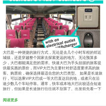
大巴是一种便捷的旅行方式，无论是去几个小时车程的邻近
城镇，还是穿越整个国家去探索更远的地方。无论预算多
少，大巴都能满足您的需求。快速大巴为手头拮据的旅客提
供最实惠的票价，而VIP大巴为主要针对舒适度要求高的旅
客。购票前，确保选择最适合您的大巴类型。 如果是长途旅
行，可以选乘VIP大巴或一等大巴直达目的地，或者只在沿
途少数几个车站停靠。通常，快车或本地大巴比较适合短途
旅行，但如果是长途旅行往往就不划算了。出发前先看一下
时刻表，因为许多长途目的地都有夜间大巴，并且有些夜间
大巴为长途旅行提供更宽的座位或卧铺。在线预订ATLINER
阅读更多
Syoei Kotsu Co的车票。其他旅客的评论有助您选择最合适