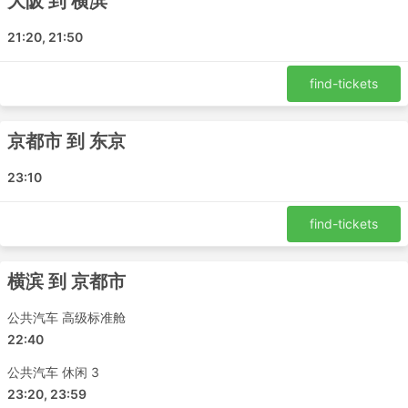
大阪 到 横滨
车票类型可供各种预算的旅客选择。便宜的标准大巴可
能有点慢，舒适度也不够好，但可以将旅客送达目的地
21:20, 21:50
也算尚可接受。而长途大巴则提供车上厕所、或停站如
厕，以及零食和水，有时洗漱用品和毯子都包含在大巴
find-tickets
票价里。
如果您的预算充足，可以选择VIP大巴。这些VIP大巴
京都市 到 东京
配备了可以比拟飞机商务舱的座位，拥有宽大且柔软的
躺椅和毛毯，乘客数量也不多，以及许多让您旅行愉快
23:10
的其他福利。
大巴旅行的缺点
find-tickets
新建的城际大巴车站通常位于市区外的高速公路附近，
横滨 到 京都市
方便大巴避开市区的拥堵。不过这也会给旅客带来更多
的麻烦。如何到达大巴车站可能就是个问题，因为一些
公共汽车 高级标准舱
地方对进入大巴车站的车辆有限制，旅客不得不乘坐专
22:40
门的交通工具才能到达大巴车站。由于这些交通工具的
价格可能被抬高，旅行的成本也会跟着上升。如果在交
公共汽车 休闲 3
通高峰期出行，特别是在不熟悉出发地的交通状况时，
23:20, 23:59