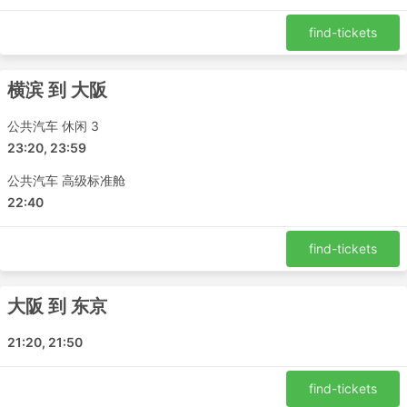
一定要多计算些交通拥堵的时间。
大巴可能比火车或飞机更容易晚点。大巴在很大程度上
find-tickets
依赖于道路情况，有时可能由于一些无法预测的事故、
道路工事、绕行等而晚点，在周末、旺季或法定假日旅
行时尤其如此。务必记住，不要计划连接紧密的行程。
横滨 到 大阪
在一些路线或最受欢迎的时期旅行可能需要提前预订大
公共汽车 休闲 3
巴车票。请记住，不要以为可以直接到汽车站赶上最近
的一班大巴，因为到您到达车站时车票很可能已经售
23:20, 23:59
罄，所以要提前预订好车票。
公共汽车 高级标准舱
22:40
find-tickets
大阪 到 东京
21:20, 21:50
find-tickets