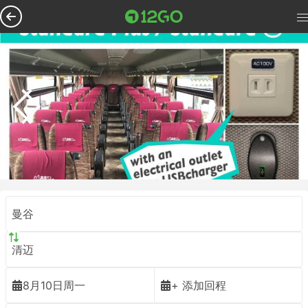
曼谷
清迈
8月10日周一
+ 添加回程