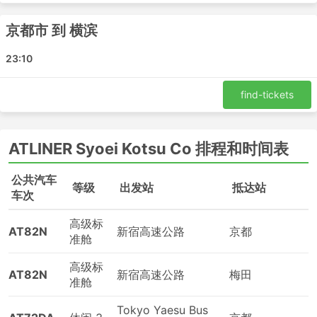
京都市 到 横滨
23:10
find-tickets
ATLINER Syoei Kotsu Co 排程和时间表
公共汽车
等级
出发站
抵达站
车次
高级标
AT82N
新宿高速公路
京都
准舱
高级标
AT82N
新宿高速公路
梅田
准舱
Tokyo Yaesu Bus