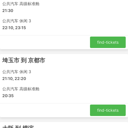
巴、快速大巴或普通大巴，是短途旅行的优选。卧铺或VIP
公共汽车 高级标准舱
大巴更适合长途旅行和过夜旅行，可能会提供卧铺或宽大且
21:30
柔软的躺椅，有些还具备内置按摩功能，还提供毯子、软饮
公共汽车 休闲 3
和零食，或者在车上、如厕间隙或加油期间提供更丰盛的膳
食。乘夜间巴士旅行可以节省酒店的房费，但如果要想旅途
22:10, 23:15
很舒适，务必理性地选择巴士的级别。票价取决于旅途的距
离和巴士的类型。对于一些短途旅行来说，非常有必要多花
find-tickets
点钱买VIP巴士的座位，因为这可以比普通巴士节省多达的
两倍时间。
大巴旅行的优点和缺点
埼玉市 到 京都市
公共汽车 休闲 3
大巴旅行的优点
21:10, 22:20
大巴是前往不通铁路或飞机的地方的最佳选择。大巴网
公共汽车 高级标准舱
络通常几乎覆盖整个国家，并且路线成熟合理。
20:35
与飞机和铁路相反，坐大巴不需要提前很多时间到达汽
车站。即使是在跨国路线上检票也不需要很多时间。大
find-tickets
巴的行李限额通常对旅客非常友好，即使有限额设定，
额外行李的费用通常也不会很高。
与飞机票或快铁车票相比，汽车票更实惠。种类繁多的