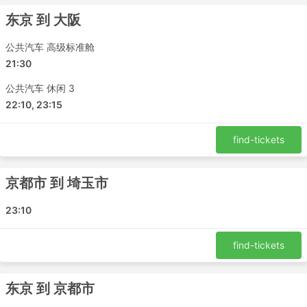
京都市 - 东京
东京 到 大阪
大阪 - 东京
公共汽车 高级标准舱
东京 - 京都市
21:30
东京 - 大阪
埼玉市 - 大阪
公共汽车 休闲 3
大阪 - 埼玉市
22:10, 23:15
大阪 - 横滨
京都市 - 埼玉市
find-tickets
横滨 - 大阪
埼玉市 - 京都市
京都市 到 埼玉市
京都市 - 横滨
横滨 - 京都市
23:10
ATLINER Syoei Kotsu Co大巴类型和票价
find-tickets
大巴旅行最大的一个好处是可以根据自己对私密性和舒适度
的要求来定制行程。不同级别和类型的巴士可满足旅客的各
东京 到 京都市
种需求。标准大巴通常提供最便宜的票价，常被称为本地大