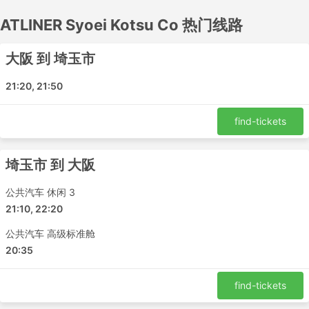
的大巴车票和级别。
ATLINER Syoei Kotsu Co 热门线路
ATLINER Syoei Kotsu Co热门车站
大阪 到 埼玉市
ATLINER Syoei Kotsu Co的大巴覆盖的主要车站包括:
21:20, 21:50
京都
橫濱市航空站
find-tickets
梅田
Tokyo Yaesu Bus Terminal
埼玉市 到 大阪
大宫站西口
新宿高速公路
公共汽车 休闲 3
大阪难波
21:10, 22:20
东京
公共汽车 高级标准舱
ATLINER Syoei Kotsu Co热门目的地
20:35
ATLINER Syoei Kotsu Co的大巴路线众多，以下是一些最
find-tickets
受欢迎的大巴路线: