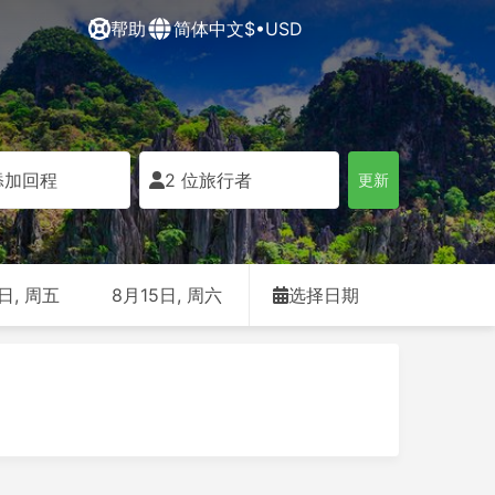
帮助
简体中文
$•USD
添加回程
2 位旅行者
更新
日, 周五
8月15日, 周六
选择日期