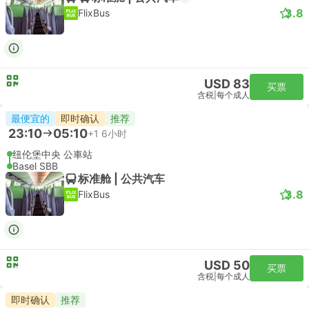
3.8
FlixBus
USD 83
买票
含税
|
每个成人
最便宜的
即时确认
推荐
23:10
05:10
+1
6小时
纽伦堡中央 公車站
Basel SBB
标准舱 | 公共汽车
3.8
FlixBus
USD 50
买票
含税
|
每个成人
即时确认
推荐