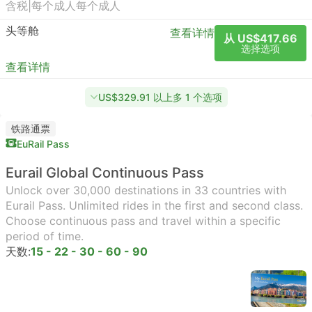
含税
|
每个成人
每个成人
头等舱
查看详情
从 US$417.66
选择选项
查看详情
US$329.91 以上多 1 个选项
铁路通票
EuRail Pass
Eurail Global Continuous Pass
Unlock over 30,000 destinations in 33 countries with
Eurail Pass. Unlimited rides in the first and second class.
Choose continuous pass and travel within a specific
period of time.
天数:
15 - 22 - 30 - 60 - 90