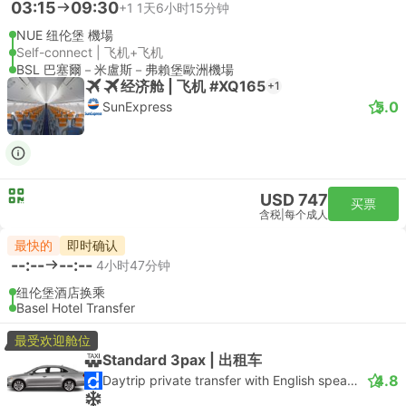
03:15
09:30
+1
1天6小时15分钟
NUE 纽伦堡 機場
Self-connect | 飞机+飞机
BSL 巴塞爾－米盧斯－弗賴堡歐洲機場
经济舱 | 飞机 #XQ165
+1
5.0
SunExpress
USD 747
买票
含税
|
每个成人
最快的
即时确认
--:--
--:--
4小时47分钟
纽伦堡酒店换乘
Basel Hotel Transfer
最受欢迎舱位
Standard 3pax | 出租车
4.8
Daytrip private transfer with English speaking driver