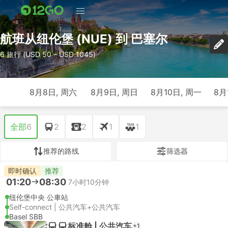
航班从纽伦堡 (NUE) 到 巴塞尔
6 旅行 (USD 50 – USD 1045)
8月8日, 周六
8月9日, 周日
8月10日, 周一
8月
全部
6
2
2
1
1
推荐的路线
筛选器
即时确认
推荐
01:20
08:30
7小时10分钟
纽伦堡中央 公車站
Self-connect | 公共汽车+公共汽车
Basel SBB
标准舱 | 公共汽车
+1