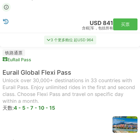
USD 841
买票
含税
|
车，包括所有
3 个更多舱位 起USD 964
铁路通票
EuRail Pass
Eurail Global Flexi Pass
Unlock over 30,000+ destinations in 33 countries with
Eurail Pass. Enjoy unlimited rides in the first and second
class. Choose Flexi Pass and travel on specific day
within a month.
天数:
4 - 5 - 7 - 10 - 15