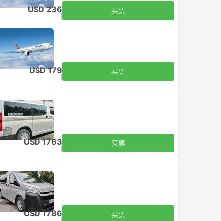
USD 236
买票
含税
|
每个成人
USD 179
买票
含税
|
每个成人
USD 1763
买票
含税
|
车，包括所有
USD 1786
买票
含税
|
车，包括所有