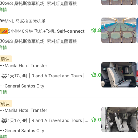
30
GES 桑托斯将军机场, 索科斯克薩爾根
详情
50
MNL 马尼拉国际机场
4.8
5小时40分钟 飞机+飞机.
Self-connect
30
GES 桑托斯将军机场, 索科斯克薩爾根
详情
时确认
--
Manila Hotel Transfer
5.0
1天17小时
| R and A Travel and Tours
|
出租车
|
厢式车 6人
--
General Santos City
详情
时确认
--
Manila Hotel Transfer
5.0
1天17小时
| R and A Travel and Tours
|
出租车
|
12座廂型车
--
General Santos City
详情