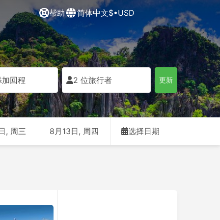
帮助
简体中文
$•USD
添加回程
2 位旅行者
更新
日, 周三
8月13日, 周四
选择日期