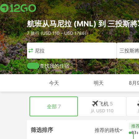
航班从马尼拉 (MNL) 到 三投斯將軍
7 旅行 (USD 110 – USD 1786)
马尼拉
三投斯
查找我的住宿
今天
明天
8月
飞机
5
全部
7
从 USD 110
推
筛选排序
推荐的路线
03: