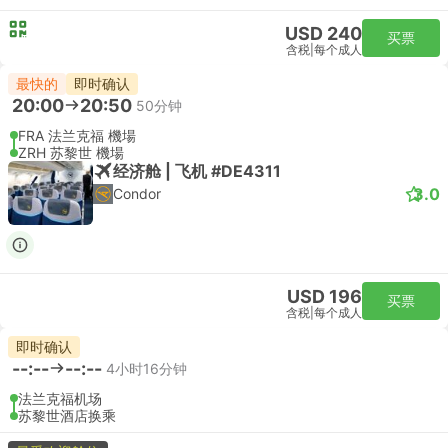
USD 240
买票
含税
|
每个成人
最快的
即时确认
20:00
20:50
50分钟
FRA 法兰克福 機場
ZRH 苏黎世 機場
经济舱 | 飞机 #DE4311
3.0
Condor
USD 196
买票
含税
|
每个成人
即时确认
--:--
--:--
4小时16分钟
法兰克福机场
苏黎世酒店换乘