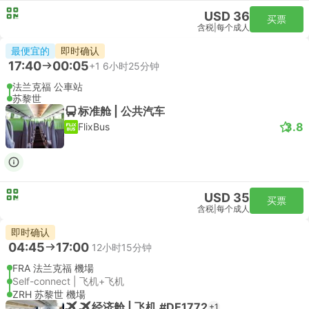
USD 36
买票
含税
|
每个成人
最便宜的
即时确认
17:40
00:05
+1
6小时25分钟
法兰克福 公車站
苏黎世
标准舱 | 公共汽车
3.8
FlixBus
USD 35
买票
含税
|
每个成人
即时确认
04:45
17:00
12小时15分钟
FRA 法兰克福 機場
Self-connect | 飞机+飞机
ZRH 苏黎世 機場
经济舱 | 飞机 #DE1772
+1