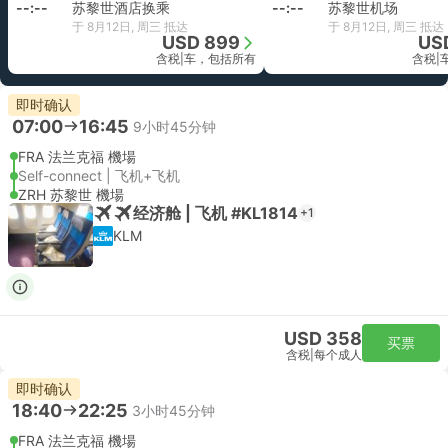
--:--
苏黎世酒店换乘
--:--
苏黎世机场
于 8月12日, 周三 抵达
于 8月12日, 周三 抵达
USD 899
US
含税
|
车，包括所有
含税
|
即时确认
07:00
16:45
9小时45分钟
FRA 法兰克福 機場
Self-connect | 飞机+飞机
ZRH 苏黎世 機場
经济舱 | 飞机 #KL1814
+1
KLM
USD 358
买票
含税
|
每个成人
即时确认
18:40
22:25
3小时45分钟
FRA 法兰克福 機場