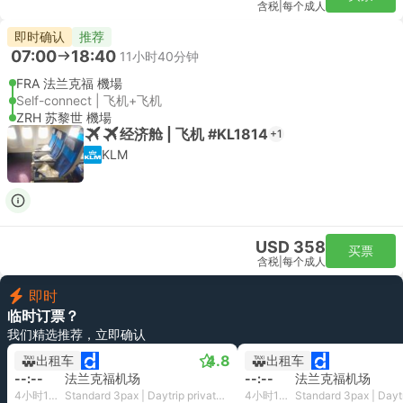
含税
|
每个成人
即时确认
推荐
07:00
18:40
11小时40分钟
FRA 法兰克福 機場
Self-connect | 飞机+飞机
ZRH 苏黎世 機場
经济舱 | 飞机 #KL1814
+1
KLM
USD 358
买票
含税
|
每个成人
即时
临时订票？
我们精选推荐，立即确认
4.8
出租车
出租车
--:--
法兰克福机场
--:--
法兰克福机场
4小时16分钟
Standard 3pax | Daytrip private transfer with English speaking driver
4小时14分钟