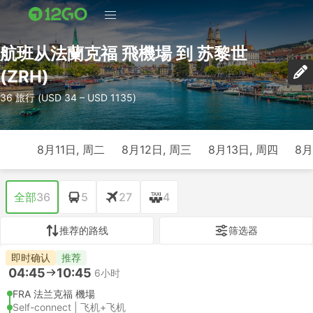
航班从法蘭克福 飛機場 到 苏黎世
(ZRH)
36 旅行 (USD 34 – USD 1135)
8月11日, 周二
8月12日, 周三
8月13日, 周四
8月
全部
36
5
27
4
推荐的路线
筛选器
即时确认
推荐
04:45
10:45
6小时
FRA 法兰克福 機場
Self-connect | 飞机+飞机