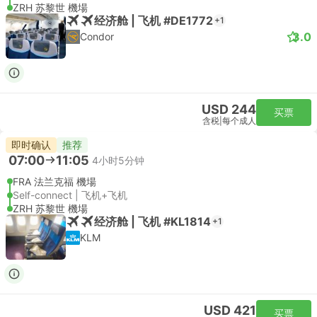
ZRH 苏黎世 機場
经济舱 | 飞机 #DE1772
+1
3.0
Condor
USD 244
买票
含税
|
每个成人
即时确认
推荐
07:00
11:05
4小时5分钟
FRA 法兰克福 機場
Self-connect | 飞机+飞机
ZRH 苏黎世 機場
经济舱 | 飞机 #KL1814
+1
KLM
USD 421
买票