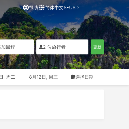
帮助
简体中文
$•USD
添加回程
2 位旅行者
更新
日, 周二
8月12日, 周三
选择日期