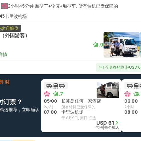
2小时45分钟 厢型车+轮渡+厢型车. 所有转机已受保障的
45
卡里波机场
受欢迎舱位
（外国游客）
4.9
详情
1 个更多舱位 起USD 6
即时
+2
4.7
4
时订票？
05:00
长滩岛任何一家酒店
06:00
2小时
所有转机已受保障的
2小时
精选推荐，立即确认
07:00
卡里波机场
08:00
于 8月9日, 周日 抵达
USD 61
含税
|
每个成人