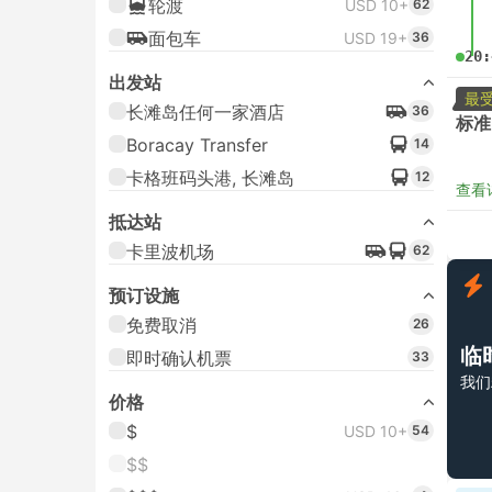
轮渡
USD 10+
62
面包车
USD 19+
36
20:
出发站
最
长滩岛任何一家酒店
36
标准
Boracay Transfer
14
卡格班码头港, 长滩岛
12
查看
抵达站
卡里波机场
62
预订设施
免费取消
26
临
即时确认机票
33
我们
价格
$
USD 10+
54
$$