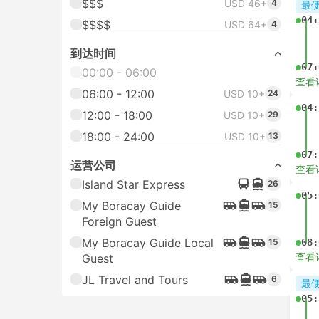
$$$
USD 46+
4
最
04:
$$$$
USD 64+
4
到达时间
07:
00:00 - 06:00
查看
06:00 - 12:00
USD 10+
24
04:
12:00 - 18:00
USD 10+
29
18:00 - 24:00
USD 10+
13
07:
运营公司
查看
Island Star Express
26
05:
My Boracay Guide
15
Foreign Guest
My Boracay Guide Local
15
08:
查看
Guest
JL Travel and Tours
6
最
05: