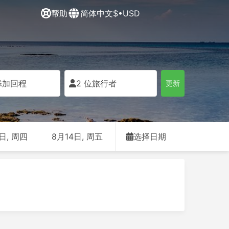
帮助
简体中文
$•USD
添加回程
2 位旅行者
更新
日, 周四
8月14日, 周五
选择日期