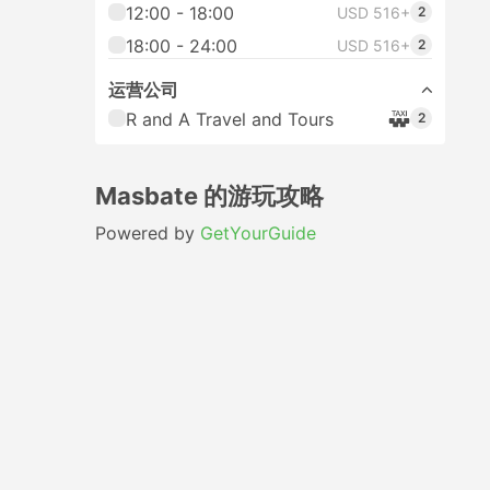
12:00 - 18:00
USD 516+
2
18:00 - 24:00
USD 516+
2
运营公司
R and A Travel and Tours
2
Masbate 的游玩攻略
Powered by
GetYourGuide