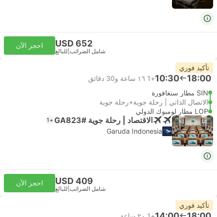
USD 652
احجز الآن
شامل الضرائب
|
للبالغ
تأكيد فوري
10:30
18:00
+1
١٦ ساعة و‫30 دقائق
SIN مطار سنغافورة
الاتصال الذاتي | رحلة جوية+رحلة جوية
LOP مطار لومبوك الدولي
الاقتصاد | رحلة جوية #GA823
+1
Garuda Indonesia
USD 409
احجز الآن
شامل الضرائب
|
للبالغ
تأكيد فوري
14:00
18:00
+1
٢٠ ساعة