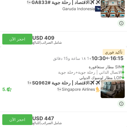
الاقتصاد | رحلة جوية #GA833
+1
Garuda Indonesia
USD 409
احجز الآن
شامل الضرائب
|
للبالغ
تأكيد فوري
10:30
16:15
+1
١٨ ساعة و‫15 دقائق
SIN مطار سنغافورة
الاتصال الذاتي | رحلة جوية+رحلة جوية
LOP مطار لومبوك الدولي
الاقتصاد | رحلة جوية #SQ962
+1
5.0
Singapore Airlines
+1
USD 447
احجز الآن
شامل الضرائب
|
للبالغ