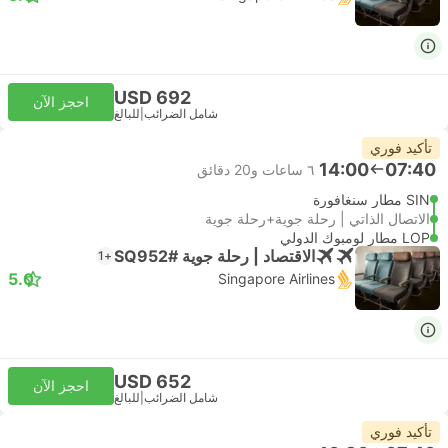
USD 692
احجز الآن
شامل الضرائب
|
للبالغ
تأكيد فوري
14:00
07:40
٦ ساعات و‫20 دقائق
SIN مطار سنغافورة
الاتصال الذاتي | رحلة جوية+رحلة جوية
LOP مطار لومبوك الدولي
الاقتصاد | رحلة جوية #SQ952
+1
5.0
Singapore Airlines
USD 652
احجز الآن
شامل الضرائب
|
للبالغ
تأكيد فوري