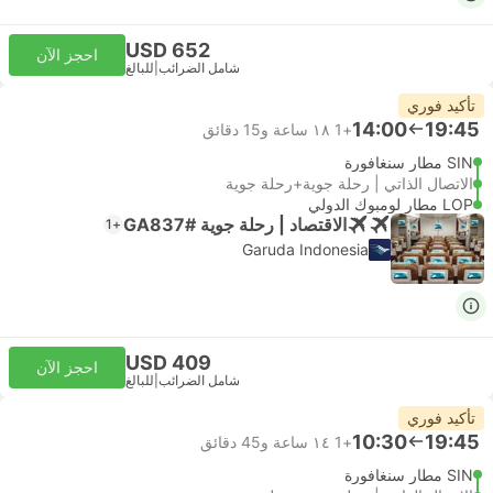
USD 652
احجز الآن
شامل الضرائب
|
للبالغ
تأكيد فوري
14:00
19:45
+1
١٨ ساعة و‫15 دقائق
SIN مطار سنغافورة
الاتصال الذاتي | رحلة جوية+رحلة جوية
LOP مطار لومبوك الدولي
الاقتصاد | رحلة جوية #GA837
+1
Garuda Indonesia
USD 409
احجز الآن
شامل الضرائب
|
للبالغ
تأكيد فوري
10:30
19:45
+1
١٤ ساعة و‫45 دقائق
SIN مطار سنغافورة