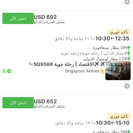
USD 692
احجز الآن
شامل الضرائب
|
للبالغ
تأكيد فوري
10:30
12:35
+1
٢١ ساعة و‫55 دقائق
SIN مطار سنغافورة
الاتصال الذاتي | رحلة جوية+رحلة جوية
LOP مطار لومبوك الدولي
الاقتصاد | رحلة جوية #SQ958
+1
5.0
Singapore Airlines
USD 652
احجز الآن
شامل الضرائب
|
للبالغ
تأكيد فوري
10:30
15:10
+1
١٩ ساعة و‫20 دقائق
SIN مطار سنغافورة