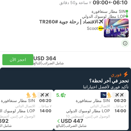
09:00
06:10
٢ ساعة و‫50 دقائق
SIN مطار سنغافورة
LOP مطار لومبوك الدولي
الاقتصاد | رحلة جوية #TR260
Scoot
USD 364
احجز الآن
شامل الضرائب
|
للبالغ
فوري
تحجز في آخر لحظة؟
تأكيد فوري لأفضل اختياراتنا
5.0
06:20
SIN مطار سنغافورة
06:20
SIN مطار سنغافورة
٧ ساعات و‫40 دقائق
الاتصال الذاتي
٧ ساعات و‫40 دقائق
الاتصال الذاتي
14:00
LOP مطار لومبوك الدولي
14:00
LOP مطار لومبوك الدولي
الوصول في إثنين, أغسطس 10
الوصول في إثنين, أغسطس
692
USD 447
شامل الضرائب
|
للبالغ
شامل ال