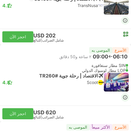
4.2
TransNusa
USD 202
احجز الآن
شامل الضرائب
|
للبالغ
الأسرع
الموصى به
09:00
06:10
٢ ساعة و‫50 دقائق
SIN مطار سنغافورة
LOP مطار لومبوك الدولي
الاقتصاد | رحلة جوية #TR260
4.8
Scoot
USD 620
احجز الآن
شامل الضرائب
|
للبالغ
الأسرع
الأكثر مبيعاً
الموصى به