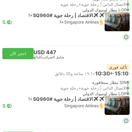
الاتصال الذاتي | رحلة جوية+رحلة جوية
LOP مطار لومبوك الدولي
الاقتصاد | رحلة جوية #SQ960
+1
5.0
Singapore Airlines
+1
USD 447
احجز الآن
شامل الضرائب
|
للبالغ
تأكيد فوري
10:30
15:10
+1
١٩ ساعة و‫20 دقائق
SIN مطار سنغافورة
الاتصال الذاتي | رحلة جوية+رحلة جوية
LOP مطار لومبوك الدولي
الاقتصاد | رحلة جوية #SQ960
+1
5.0
Singapore Airlines