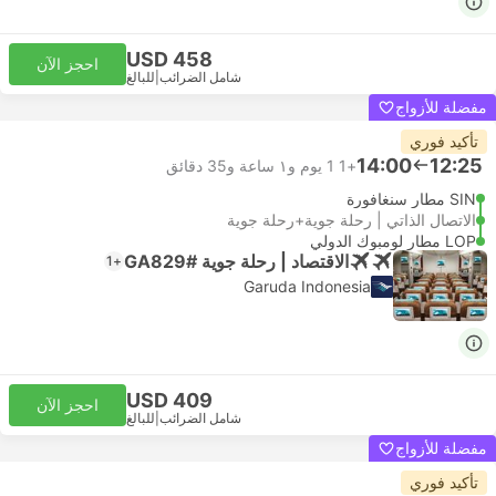
USD 458
احجز الآن
شامل الضرائب
|
للبالغ
مفضلة للأزواج
تأكيد فوري
14:00
12:25
+1
1 يوم و١ ساعة و‫35 دقائق
SIN مطار سنغافورة
الاتصال الذاتي | رحلة جوية+رحلة جوية
LOP مطار لومبوك الدولي
الاقتصاد | رحلة جوية #GA829
+1
Garuda Indonesia
USD 409
احجز الآن
شامل الضرائب
|
للبالغ
مفضلة للأزواج
تأكيد فوري