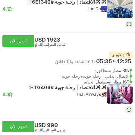
الاقتصاد | رحلة جوية #6E1340
+1
4.7
IndiGo
USD 1923
احجز الآن
شامل الضرائب
|
للبالغ
تأكيد فوري
05:35
12:25
+1
٢٢ ساعة و‫10 دقائق
SIN مطار سنغافورة
الاتصال الذاتي | رحلة جوية+رحلة جوية
IST مطار إسطنبول الجديد
الاقتصاد | رحلة جوية #TG404
+1
4.8
Thai Airways
USD 990
احجز الآن
شامل الضرائب
|
للبالغ