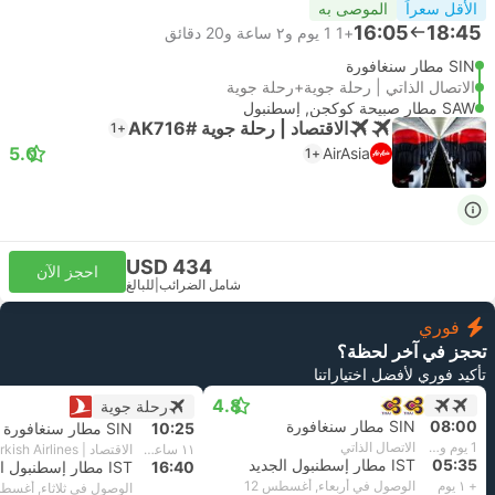
الأقل سعراً
الموصى به
16:05
18:45
+1
1 يوم و٢ ساعة و‫20 دقائق
SIN مطار سنغافورة
الاتصال الذاتي | رحلة جوية+رحلة جوية
SAW مطار صبيحة كوكجن, إسطنبول
الاقتصاد | رحلة جوية #AK716
+1
5.0
AirAsia
+1
USD 434
احجز الآن
شامل الضرائب
|
للبالغ
فوري
تحجز في آخر لحظة؟
تأكيد فوري لأفضل اختياراتنا
4.8
رحلة جوية
08:00
SIN مطار سنغافورة
10:25
SIN مطار سنغافورة
1 يوم و٢ ساعة و‫35 دقائق
الاتصال الذاتي
١١ ساعة و‫15 دقائق
الاقتصاد | Turkish Airlines
05:35
IST مطار إسطنبول الجديد
16:40
IST مطار إسطنبول الجديد
+ ١ يوم
الوصول في أربعاء, أغسطس 12
الوصول في ثلاثاء, أغسطس