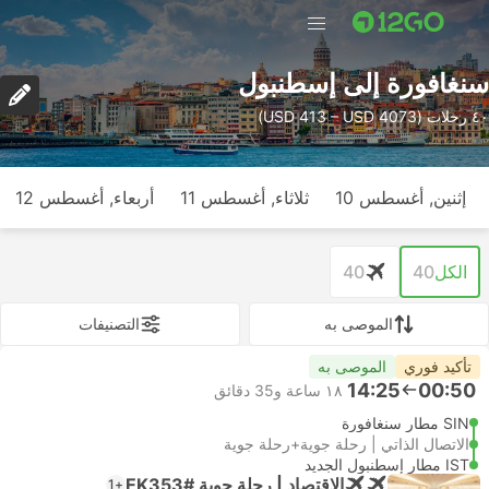
سنغافورة إلى إسطنبول
٤٠ رحلات (USD 413 – USD 4073)
إثنين, أغسطس 10
ثلاثاء, أغسطس 11
أربعاء, أغسطس 12
الكل
40
40
الموصى به
التصنيفات
تأكيد فوري
الموصى به
14:25
00:50
١٨ ساعة و‫35 دقائق
SIN مطار سنغافورة
الاتصال الذاتي | رحلة جوية+رحلة جوية
IST مطار إسطنبول الجديد
الاقتصاد | رحلة جوية #EK353
+1