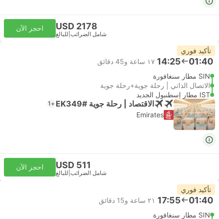
USD 2178
احجز الآن
شامل الضرائب
|
للبالغ
تأكيد فوري
14:25
01:40
١٧ ساعة و‫45 دقائق
SIN مطار سنغافورة
الاتصال الذاتي | رحلة جوية+رحلة جوية
IST مطار إسطنبول الجديد
الاقتصاد | رحلة جوية #EK349
+1
Emirates
USD 511
احجز الآن
شامل الضرائب
|
للبالغ
تأكيد فوري
17:55
01:40
٢١ ساعة و‫15 دقائق
SIN مطار سنغافورة