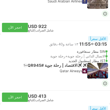
Saudi Arabian Airlines
USD 922
احجز الآن
شامل الضرائب
|
للبالغ
الأقل سعراً
11:55
03:15
١٣ ساعة و‫40 دقائق
SIN مطار سنغافورة
الاتصال الذاتي | رحلة جوية+رحلة جوية
IST مطار إسطنبول الجديد
الاقتصاد | رحلة جوية #QR945
+1
Qatar Airways
USD 413
احجز الآن
شامل الضرائب
|
للبالغ
الأقل سعراً