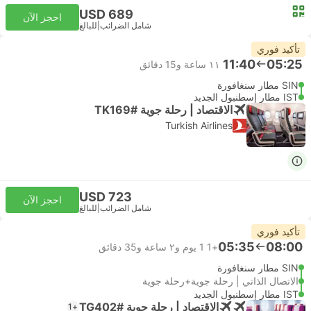
USD 689
احجز الآن
شامل الضرائب
|
للبالغ
تأكيد فوري
11:40
05:25
١١ ساعة و‫15 دقائق
SIN مطار سنغافورة
IST مطار إسطنبول الجديد
الاقتصاد | رحلة جوية #TK169
Turkish Airlines
USD 723
احجز الآن
شامل الضرائب
|
للبالغ
تأكيد فوري
05:35
08:00
+1
1 يوم و٢ ساعة و‫35 دقائق
SIN مطار سنغافورة
الاتصال الذاتي | رحلة جوية+رحلة جوية
IST مطار إسطنبول الجديد
الاقتصاد | رحلة جوية #TG402
+1