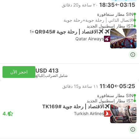
18:35
03:15
٢٠ ساعة و‫20 دقائق
SIN مطار سنغافورة
الاتصال الذاتي | رحلة جوية+رحلة جوية
IST مطار إسطنبول الجديد
الاقتصاد | رحلة جوية #QR945
+1
Qatar Airways
USD 413
احجز الآن
شامل الضرائب
|
للبالغ
11:40
05:25
١١ ساعة و‫15 دقائق
SIN مطار سنغافورة
IST مطار إسطنبول الجديد
الاقتصاد | رحلة جوية #TK169
4.6
Turkish Airlines