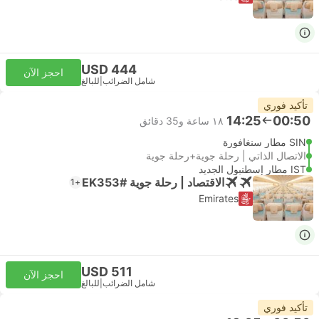
USD 444
احجز الآن
شامل الضرائب
|
للبالغ
تأكيد فوري
14:25
00:50
١٨ ساعة و‫35 دقائق
SIN مطار سنغافورة
الاتصال الذاتي | رحلة جوية+رحلة جوية
IST مطار إسطنبول الجديد
الاقتصاد | رحلة جوية #EK353
+1
Emirates
USD 511
احجز الآن
شامل الضرائب
|
للبالغ
تأكيد فوري