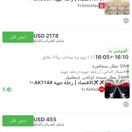
Emirates
+1
USD 2178
احجز الآن
شامل الضرائب
|
للبالغ
الموصى به
16:05
16:10
+1
1 يوم و٤ ساعات و‫55 دقائق
SIN مطار سنغافورة
الاتصال الذاتي | رحلة جوية+رحلة جوية
SAW مطار صبيحة كوكجن, إسطنبول
الاقتصاد | رحلة جوية #AK714
+1
5.0
AirAsia
+1
USD 455
احجز الآن
شامل الضرائب
|
للبالغ