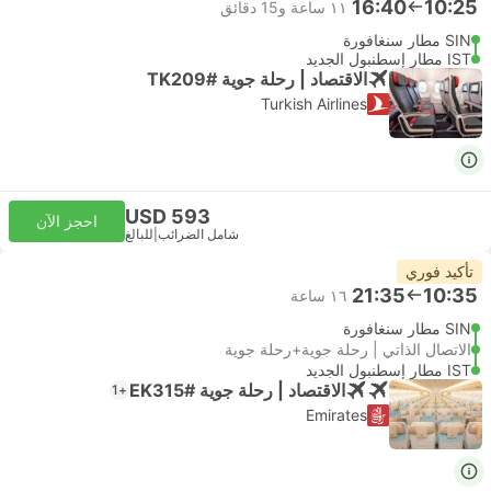
16:40
10:25
١١ ساعة و‫15 دقائق
SIN مطار سنغافورة
IST مطار إسطنبول الجديد
الاقتصاد | رحلة جوية #TK209
Turkish Airlines
USD 593
احجز الآن
شامل الضرائب
|
للبالغ
تأكيد فوري
21:35
10:35
١٦ ساعة
SIN مطار سنغافورة
الاتصال الذاتي | رحلة جوية+رحلة جوية
IST مطار إسطنبول الجديد
الاقتصاد | رحلة جوية #EK315
+1
Emirates