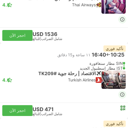
4.8
Thai Airways
USD 1536
احجز الآن
شامل الضرائب
|
للبالغ
تأكيد فوري
16:40
10:25
١١ ساعة و‫15 دقائق
SIN مطار سنغافورة
IST مطار إسطنبول الجديد
الاقتصاد | رحلة جوية #TK209
4.6
Turkish Airlines
USD 471
احجز الآن
شامل الضرائب
|
للبالغ
تأكيد فوري