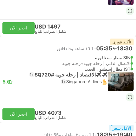
USD 1497
احجز الآن
شامل الضرائب
|
للبالغ
تأكيد فوري
05:35
18:30
+1
١٦ ساعة و‫5 دقائق
SIN مطار سنغافورة
الاتصال الذاتي | رحلة جوية+رحلة جوية
IST مطار إسطنبول الجديد
الاقتصاد | رحلة جوية #SQ720
+1
5.0
Singapore Airlines
+1
USD 4073
احجز الآن
شامل الضرائب
|
للبالغ
الأقل سعراً
18:35
19:40
+1
1 يوم و٣ ساعات و‫55 دقائق