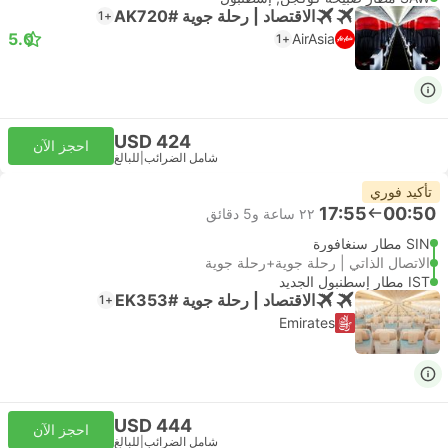
الاقتصاد | رحلة جوية #AK720
+1
5.0
AirAsia
+1
USD 424
احجز الآن
شامل الضرائب
|
للبالغ
تأكيد فوري
17:55
00:50
٢٢ ساعة و‫5 دقائق
SIN مطار سنغافورة
الاتصال الذاتي | رحلة جوية+رحلة جوية
IST مطار إسطنبول الجديد
الاقتصاد | رحلة جوية #EK353
+1
Emirates
USD 444
احجز الآن
شامل الضرائب
|
للبالغ