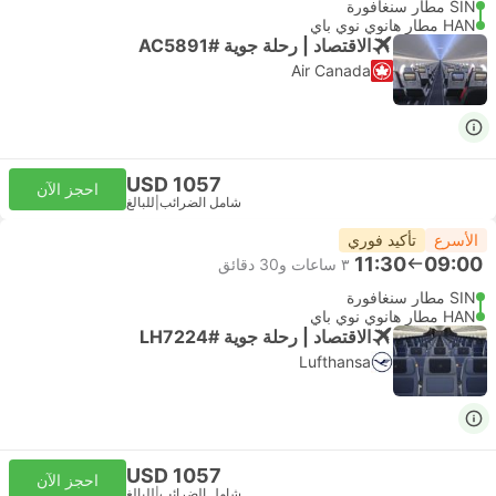
SIN مطار سنغافورة
HAN مطار هانوي نوي باي
الاقتصاد | رحلة جوية #AC5891
Air Canada
USD 1057
احجز الآن
شامل الضرائب
|
للبالغ
الأسرع
تأكيد فوري
11:30
09:00
٣ ساعات و‫30 دقائق
SIN مطار سنغافورة
HAN مطار هانوي نوي باي
الاقتصاد | رحلة جوية #LH7224
Lufthansa
USD 1057
احجز الآن
شامل الضرائب
|
للبالغ