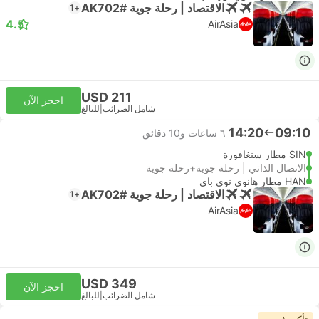
الاقتصاد | رحلة جوية #AK702
+1
4.5
AirAsia
USD 211
احجز الآن
شامل الضرائب
|
للبالغ
14:20
09:10
٦ ساعات و‫10 دقائق
SIN مطار سنغافورة
الاتصال الذاتي | رحلة جوية+رحلة جوية
HAN مطار هانوي نوي باي
الاقتصاد | رحلة جوية #AK702
+1
AirAsia
USD 349
احجز الآن
شامل الضرائب
|
للبالغ