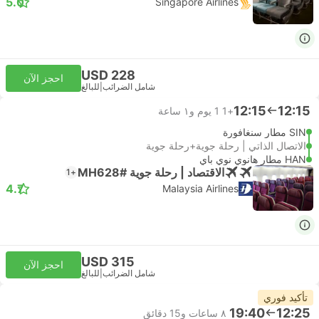
5.0
Singapore Airlines
USD 228
احجز الآن
شامل الضرائب
|
للبالغ
12:15
12:15
+1
1 يوم و١ ساعة
SIN مطار سنغافورة
الاتصال الذاتي | رحلة جوية+رحلة جوية
HAN مطار هانوي نوي باي
الاقتصاد | رحلة جوية #MH628
+1
4.7
Malaysia Airlines
USD 315
احجز الآن
شامل الضرائب
|
للبالغ
تأكيد فوري
19:40
12:25
٨ ساعات و‫15 دقائق