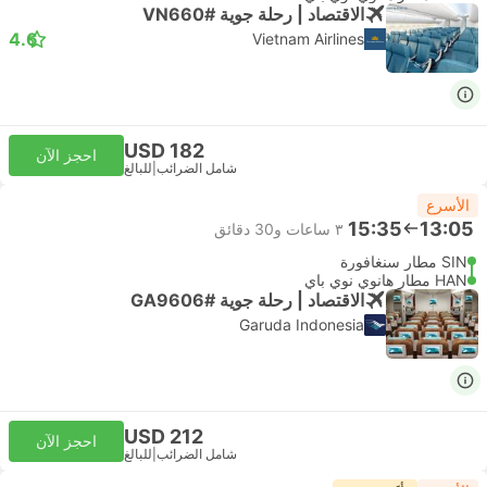
الاقتصاد | رحلة جوية #VN660
4.6
Vietnam Airlines
USD 182
احجز الآن
شامل الضرائب
|
للبالغ
الأسرع
15:35
13:05
٣ ساعات و‫30 دقائق
SIN مطار سنغافورة
HAN مطار هانوي نوي باي
الاقتصاد | رحلة جوية #GA9606
Garuda Indonesia
USD 212
احجز الآن
شامل الضرائب
|
للبالغ