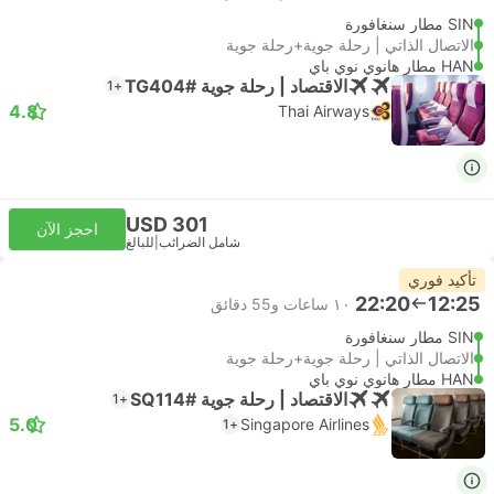
SIN مطار سنغافورة
الاتصال الذاتي | رحلة جوية+رحلة جوية
HAN مطار هانوي نوي باي
الاقتصاد | رحلة جوية #TG404
+1
4.8
Thai Airways
USD 301
احجز الآن
شامل الضرائب
|
للبالغ
تأكيد فوري
22:20
12:25
١٠ ساعات و‫55 دقائق
SIN مطار سنغافورة
الاتصال الذاتي | رحلة جوية+رحلة جوية
HAN مطار هانوي نوي باي
الاقتصاد | رحلة جوية #SQ114
+1
5.0
Singapore Airlines
+1