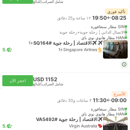
شامل الضرائب
|
للبالغ
تأكيد فوري
19:50
08:25
١٢ ساعة و‫25 دقائق
SIN مطار سنغافورة
الاتصال الذاتي | رحلة جوية+رحلة جوية
HAN مطار هانوي نوي باي
الاقتصاد | رحلة جوية #SQ164
+1
5.0
Singapore Airlines
+1
USD 1152
احجز الآن
شامل الضرائب
|
للبالغ
الأسرع
11:30
09:00
٣ ساعات و‫30 دقائق
SIN مطار سنغافورة
HAN مطار هانوي نوي باي
الاقتصاد | رحلة جوية #VA5492
5.0
Virgin Australia