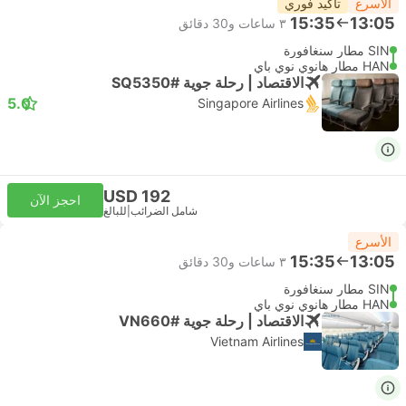
الأسرع
تأكيد فوري
15:35
13:05
٣ ساعات و‫30 دقائق
SIN مطار سنغافورة
HAN مطار هانوي نوي باي
الاقتصاد | رحلة جوية #SQ5350
5.0
Singapore Airlines
USD 192
احجز الآن
شامل الضرائب
|
للبالغ
الأسرع
15:35
13:05
٣ ساعات و‫30 دقائق
SIN مطار سنغافورة
HAN مطار هانوي نوي باي
الاقتصاد | رحلة جوية #VN660
Vietnam Airlines