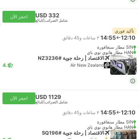
USD 332
احجز الآن
شامل الضرائب
|
للبالغ
تأكيد فوري
14:55
12:10
٣ ساعات و‫45 دقائق
SIN مطار سنغافورة
HAN مطار هانوي نوي باي
الاقتصاد | رحلة جوية #NZ3236
4.0
Air New Zealand
USD 1129
احجز الآن
شامل الضرائب
|
للبالغ
14:55
12:10
٣ ساعات و‫45 دقائق
SIN مطار سنغافورة
HAN مطار هانوي نوي باي
الاقتصاد | رحلة جوية #SQ196