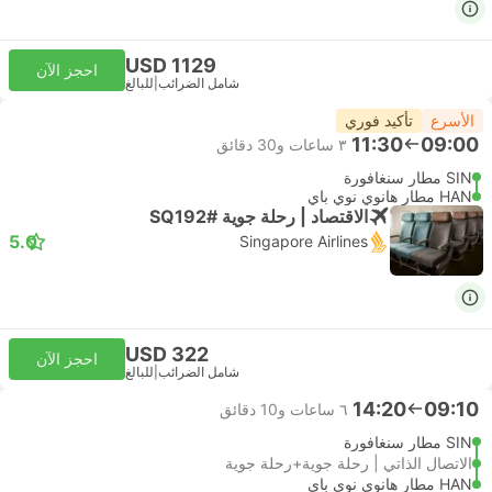
USD 1129
احجز الآن
شامل الضرائب
|
للبالغ
الأسرع
تأكيد فوري
11:30
09:00
٣ ساعات و‫30 دقائق
SIN مطار سنغافورة
HAN مطار هانوي نوي باي
الاقتصاد | رحلة جوية #SQ192
5.0
Singapore Airlines
USD 322
احجز الآن
شامل الضرائب
|
للبالغ
14:20
09:10
٦ ساعات و‫10 دقائق
SIN مطار سنغافورة
الاتصال الذاتي | رحلة جوية+رحلة جوية
HAN مطار هانوي نوي باي