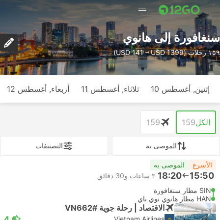
سنغافورة إلى هانوي
١٥٩ رحلات (USD 141 – USD 1399)
إثنين, أغسطس 10
ثلاثاء, أغسطس 11
أربعاء, أغسطس 12
الكل
159
159
الموصى به
التصنيفات
الأسرع
الموصى به
18:20
15:50
٣ ساعات و‫30 دقائق
SIN مطار سنغافورة
HAN مطار هانوي نوي باي
الاقتصاد | رحلة جوية #VN662
4.6
Vietnam Airlines