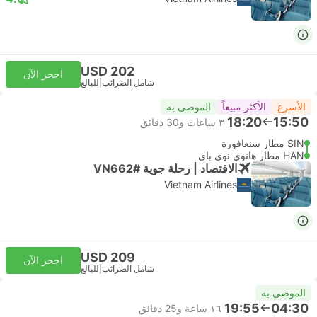
USD 202
احجز الآن
شامل الضرائب
|
للبالغ
الأسرع
الأكثر مبيعاً
الموصى به
18:20
15:50
٣ ساعات و‫30 دقائق
SIN مطار سنغافورة
HAN مطار هانوي نوي باي
الاقتصاد | رحلة جوية #VN662
Vietnam Airlines
USD 209
احجز الآن
شامل الضرائب
|
للبالغ
الموصى به
19:55
04:30
١٦ ساعة و‫25 دقائق