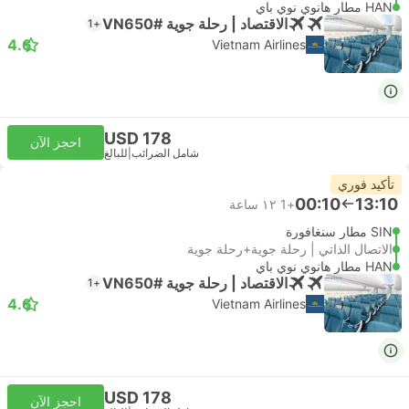
HAN مطار هانوي نوي باي
الاقتصاد | رحلة جوية #VN650
+1
4.6
Vietnam Airlines
USD 178
احجز الآن
شامل الضرائب
|
للبالغ
تأكيد فوري
00:10
13:10
+1
١٢ ساعة
SIN مطار سنغافورة
الاتصال الذاتي | رحلة جوية+رحلة جوية
HAN مطار هانوي نوي باي
الاقتصاد | رحلة جوية #VN650
+1
4.6
Vietnam Airlines
USD 178
احجز الآن