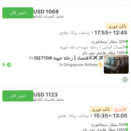
USD 1068
احجز الآن
شامل الضرائب
|
للبالغ
تأكيد فوري
17:55
12:45
٦ ساعات و‫10 دقائق
SIN مطار سنغافورة
الاتصال الذاتي | رحلة جوية+رحلة جوية
HAN مطار هانوي نوي باي
الاقتصاد | رحلة جوية #SQ710
+1
5.0
Singapore Airlines
+1
USD 1123
احجز الآن
شامل الضرائب
|
للبالغ
الأسرع
تأكيد فوري
15:35
13:05
٣ ساعات و‫30 دقائق
SIN مطار سنغافورة
HAN مطار هانوي نوي باي