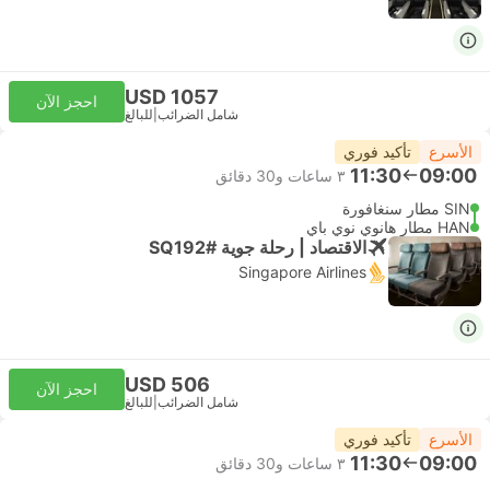
USD 1057
احجز الآن
شامل الضرائب
|
للبالغ
الأسرع
تأكيد فوري
11:30
09:00
٣ ساعات و‫30 دقائق
SIN مطار سنغافورة
HAN مطار هانوي نوي باي
الاقتصاد | رحلة جوية #SQ192
Singapore Airlines
USD 506
احجز الآن
شامل الضرائب
|
للبالغ
الأسرع
تأكيد فوري
11:30
09:00
٣ ساعات و‫30 دقائق