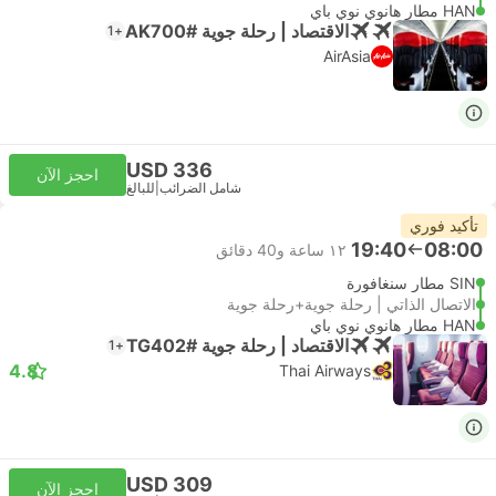
HAN مطار هانوي نوي باي
الاقتصاد | رحلة جوية #AK700
+1
AirAsia
USD 336
احجز الآن
شامل الضرائب
|
للبالغ
تأكيد فوري
19:40
08:00
١٢ ساعة و‫40 دقائق
SIN مطار سنغافورة
الاتصال الذاتي | رحلة جوية+رحلة جوية
HAN مطار هانوي نوي باي
الاقتصاد | رحلة جوية #TG402
+1
4.8
Thai Airways
USD 309
احجز الآن