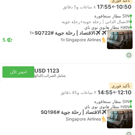
تأكيد فوري
17:55
10:50
٨ ساعات و‫5 دقائق
SIN مطار سنغافورة
الاتصال الذاتي | رحلة جوية+رحلة جوية
HAN مطار هانوي نوي باي
الاقتصاد | رحلة جوية #SQ722
+1
5.0
Singapore Airlines
+1
USD 1123
احجز الآن
شامل الضرائب
|
للبالغ
تأكيد فوري
14:55
12:10
٣ ساعات و‫45 دقائق
SIN مطار سنغافورة
HAN مطار هانوي نوي باي
الاقتصاد | رحلة جوية #SQ196
Singapore Airlines