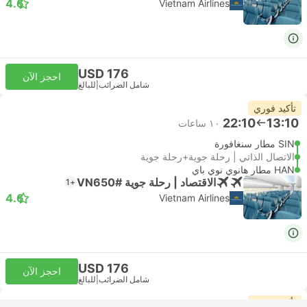
4.6
Vietnam Airlines
USD 176
احجز الآن
شامل الضرائب
|
للبالغ
تأكيد فوري
22:10
13:10
١٠ ساعات
SIN مطار سنغافورة
الاتصال الذاتي | رحلة جوية+رحلة جوية
HAN مطار هانوي نوي باي
الاقتصاد | رحلة جوية #VN650
+1
4.6
Vietnam Airlines
USD 176
احجز الآن
شامل الضرائب
|
للبالغ
تأكيد فوري