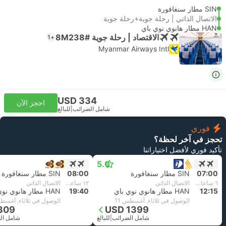
SIN مطار سنغافورة
الاتصال الذاتي | رحلة جوية+رحلة جوية
HAN مطار هانوي نوي باي
الاقتصاد | رحلة جوية #8M238
+1
Myanmar Airways Intl
USD 334
احجز الآن
شامل الضرائب
|
للبالغ
فوري
تحجز في آخر لحظة؟
تأكيد فوري لأفضل اختياراتنا
5.0
07:00
SIN مطار سنغافورة
08:00
SIN مطار سنغافورة
٦ ساعات و‫15 دقائق
الاتصال الذاتي
١٢ ساعة و‫40 دقائق
الاتصال الذاتي
12:15
HAN مطار هانوي نوي باي
19:40
HAN مطار هانوي نوي باي
الوصول في ثلاثاء, أغسطس 11
الوصول في ثلاثاء, أغسطس
309
USD 1399
شامل الضرائب
|
للبالغ
شامل ال