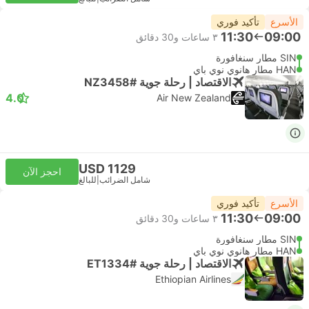
الأسرع
تأكيد فوري
11:30
09:00
٣ ساعات و‫30 دقائق
SIN مطار سنغافورة
HAN مطار هانوي نوي باي
الاقتصاد | رحلة جوية #NZ3458
4.0
Air New Zealand
USD 1129
احجز الآن
شامل الضرائب
|
للبالغ
الأسرع
تأكيد فوري
11:30
09:00
٣ ساعات و‫30 دقائق
SIN مطار سنغافورة
HAN مطار هانوي نوي باي
الاقتصاد | رحلة جوية #ET1334
Ethiopian Airlines