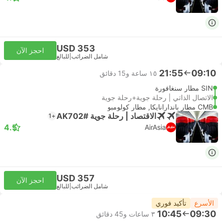
USD 353
احجز الآن
شامل الضرائب
|
للبالغ
21:55
09:10
١٥ ساعة و‫15 دقائق
SIN مطار سنغافورة
الاتصال الذاتي | رحلة جوية+رحلة جوية
CMB مطار باندارانايكا, مطار كولومبو
الاقتصاد | رحلة جوية #AK702
+1
4.5
AirAsia
USD 357
احجز الآن
شامل الضرائب
|
للبالغ
الأسرع
تأكيد فوري
10:45
09:30
٣ ساعات و‫45 دقائق