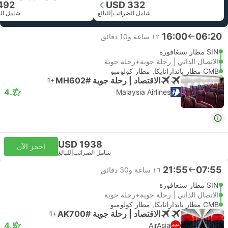
492
USD 332
شامل الضرائب
|
للبالغ
شامل ال
16:00
06:20
١٢ ساعة و‫10 دقائق
SIN مطار سنغافورة
الاتصال الذاتي | رحلة جوية+رحلة جوية
CMB مطار باندارانايكا, مطار كولومبو
الاقتصاد | رحلة جوية #MH602
+1
4.7
Malaysia Airlines
USD 1938
احجز الآن
شامل الضرائب
|
للبالغ
21:55
07:55
١٦ ساعة و‫30 دقائق
SIN مطار سنغافورة
الاتصال الذاتي | رحلة جوية+رحلة جوية
CMB مطار باندارانايكا, مطار كولومبو
الاقتصاد | رحلة جوية #AK700
+1
4.5
AirAsia