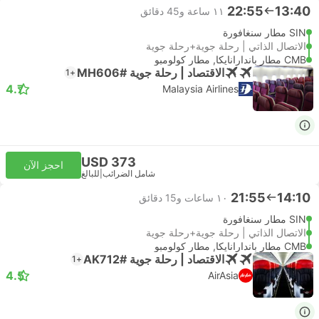
22:55
13:40
١١ ساعة و‫45 دقائق
SIN مطار سنغافورة
الاتصال الذاتي | رحلة جوية+رحلة جوية
CMB مطار باندارانايكا, مطار كولومبو
الاقتصاد | رحلة جوية #MH606
+1
4.7
Malaysia Airlines
USD 373
احجز الآن
شامل الضرائب
|
للبالغ
21:55
14:10
١٠ ساعات و‫15 دقائق
SIN مطار سنغافورة
الاتصال الذاتي | رحلة جوية+رحلة جوية
CMB مطار باندارانايكا, مطار كولومبو
الاقتصاد | رحلة جوية #AK712
+1
4.5
AirAsia