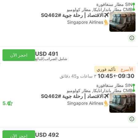
SIN مطار سنغافورة
CMB مطار باندارانايكا, مطار كولومبو
الاقتصاد | رحلة جوية #SQ462
Singapore Airlines
USD 491
احجز الآن
شامل الضرائب
|
للبالغ
الأسرع
تأكيد فوري
10:45
09:30
٣ ساعات و‫45 دقائق
SIN مطار سنغافورة
CMB مطار باندارانايكا, مطار كولومبو
الاقتصاد | رحلة جوية #SQ462
5.0
Singapore Airlines
USD 492
احجز الآن