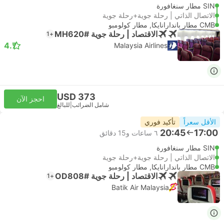
SIN مطار سنغافورة
الاتصال الذاتي | رحلة جوية+رحلة جوية
CMB مطار باندارانايكا, مطار كولومبو
الاقتصاد | رحلة جوية #MH620
+1
4.7
Malaysia Airlines
USD 373
احجز الآن
شامل الضرائب
|
للبالغ
الأقل سعراً
تأكيد فوري
20:45
17:00
٦ ساعات و‫15 دقائق
SIN مطار سنغافورة
الاتصال الذاتي | رحلة جوية+رحلة جوية
CMB مطار باندارانايكا, مطار كولومبو
الاقتصاد | رحلة جوية #OD808
+1
Batik Air Malaysia