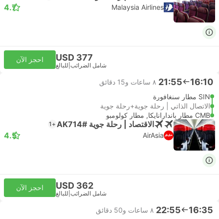
4.7
Malaysia Airlines
USD 377
احجز الآن
شامل الضرائب
|
للبالغ
21:55
16:10
٨ ساعات و‫15 دقائق
SIN مطار سنغافورة
الاتصال الذاتي | رحلة جوية+رحلة جوية
CMB مطار باندارانايكا, مطار كولومبو
الاقتصاد | رحلة جوية #AK714
+1
4.5
AirAsia
USD 362
احجز الآن
شامل الضرائب
|
للبالغ
22:55
16:35
٨ ساعات و‫50 دقائق