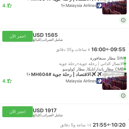
4.7
Malaysia Airlines
+1
USD 1565
احجز الآن
شامل الضرائب
|
للبالغ
16:00
09:55
٨ ساعات و‫35 دقائق
SIN مطار سنغافورة
الاتصال الذاتي | رحلة جوية+رحلة جوية
CMB مطار باندارانايكا, مطار كولومبو
الاقتصاد | رحلة جوية #MH604
+1
4.7
Malaysia Airlines
USD 1917
احجز الآن
شامل الضرائب
|
للبالغ
21:55
10:20
١٤ ساعة و‫5 دقائق