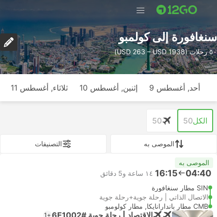
سنغافورة إلى كولمبو
٥٠ رحلات (USD 263 – USD 1938)
أحد, أغسطس 9
إثنين, أغسطس 10
ثلاثاء, أغسطس 11
الكل
50
50
الموصى به
التصنيفات
الموصى به
16:15
04:40
١٤ ساعة و‫5 دقائق
SIN مطار سنغافورة
الاتصال الذاتي | رحلة جوية+رحلة جوية
CMB مطار باندارانايكا, مطار كولومبو
الاقتصاد | رحلة جوية #6E1002
+1