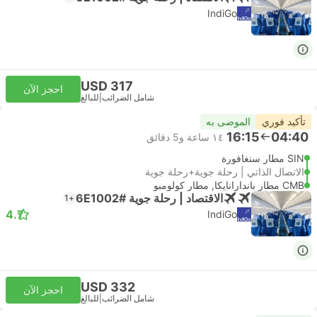
IndiGo
USD 317
احجز الآن
شامل الضرائب
|
للبالغ
تأكيد فوري
الموصى به
16:15
04:40
١٤ ساعة و‫5 دقائق
SIN مطار سنغافورة
الاتصال الذاتي | رحلة جوية+رحلة جوية
CMB مطار باندارانايكا, مطار كولومبو
الاقتصاد | رحلة جوية #6E1002
+1
4.7
IndiGo
USD 332
احجز الآن
شامل الضرائب
|
للبالغ