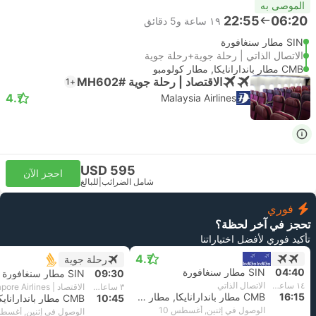
الموصى به
22:55
06:20
١٩ ساعة و‫5 دقائق
SIN مطار سنغافورة
الاتصال الذاتي | رحلة جوية+رحلة جوية
CMB مطار باندارانايكا, مطار كولومبو
الاقتصاد | رحلة جوية #MH602
+1
4.7
Malaysia Airlines
USD 595
احجز الآن
شامل الضرائب
|
للبالغ
فوري
تحجز في آخر لحظة؟
تأكيد فوري لأفضل اختياراتنا
4.7
رحلة جوية
04:40
SIN مطار سنغافورة
09:30
SIN مطار سنغافورة
١٤ ساعة و‫5 دقائق
الاتصال الذاتي
٣ ساعات و‫45 دقائق
الاقتصاد | Singapore Airlines
16:15
CMB مطار باندارانايكا, مطار كولومبو
10:45
الوصول في إثنين, أغسطس 10
الوصول في إثنين, أغسطس