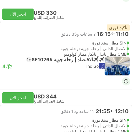
USD 330
احجز الآن
شامل الضرائب
|
للبالغ
تأكيد فوري
16:15
11:10
٧ ساعات و‫35 دقائق
SIN مطار سنغافورة
الاتصال الذاتي | رحلة جوية+رحلة جوية
CMB مطار باندارانايكا, مطار كولومبو
الاقتصاد | رحلة جوية #6E1026
+1
4.7
IndiGo
USD 344
احجز الآن
شامل الضرائب
|
للبالغ
21:55
12:10
١٢ ساعة و‫15 دقائق
SIN مطار سنغافورة
الاتصال الذاتي | رحلة جوية+رحلة جوية
CMB مطار باندارانايكا, مطار كولومبو