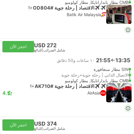
CMB مطار باندارانايكا, مطار كولومبو
الاقتصاد | رحلة جوية #OD804
+1
Batik Air Malaysia
USD 272
احجز الآن
شامل الضرائب
|
للبالغ
21:55
13:35
١٠ ساعات و‫50 دقائق
SIN مطار سنغافورة
الاتصال الذاتي | رحلة جوية+رحلة جوية
CMB مطار باندارانايكا, مطار كولومبو
الاقتصاد | رحلة جوية #AK710
+1
4.5
AirAsia
USD 374
احجز الآن
شامل الضرائب
|
للبالغ