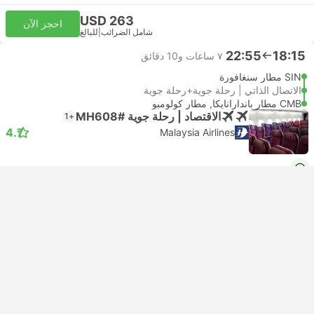
USD 263
احجز الآن
شامل الضرائب
|
للبالغ
22:55
18:15
٧ ساعات و‫10 دقائق
SIN مطار سنغافورة
الاتصال الذاتي | رحلة جوية+رحلة جوية
CMB مطار باندارانايكا, مطار كولومبو
الاقتصاد | رحلة جوية #MH608
+1
4.7
Malaysia Airlines
USD 373
احجز الآن
شامل الضرائب
|
للبالغ
تأكيد فوري
22:55
18:30
٦ ساعات و‫55 دقائق
SIN مطار سنغافورة
الاتصال الذاتي | رحلة جوية+رحلة جوية
CMB مطار باندارانايكا, مطار كولومبو