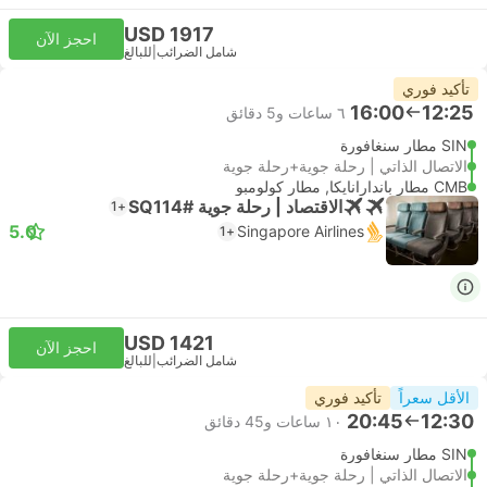
USD 1917
احجز الآن
شامل الضرائب
|
للبالغ
تأكيد فوري
16:00
12:25
٦ ساعات و‫5 دقائق
SIN مطار سنغافورة
الاتصال الذاتي | رحلة جوية+رحلة جوية
CMB مطار باندارانايكا, مطار كولومبو
الاقتصاد | رحلة جوية #SQ114
+1
5.0
Singapore Airlines
+1
USD 1421
احجز الآن
شامل الضرائب
|
للبالغ
الأقل سعراً
تأكيد فوري
20:45
12:30
١٠ ساعات و‫45 دقائق
SIN مطار سنغافورة
الاتصال الذاتي | رحلة جوية+رحلة جوية