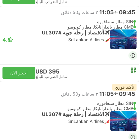
شامل الضرائب
|
للبالغ
11:05
09:45
٣ ساعات و‫50 دقائق
SIN مطار سنغافورة
CMB مطار باندارانايكا, مطار كولومبو
الاقتصاد | رحلة جوية #UL307
4.8
SriLankan Airlines
USD 395
احجز الآن
شامل الضرائب
|
للبالغ
تأكيد فوري
11:05
09:45
٣ ساعات و‫50 دقائق
SIN مطار سنغافورة
CMB مطار باندارانايكا, مطار كولومبو
الاقتصاد | رحلة جوية #UL307
SriLankan Airlines