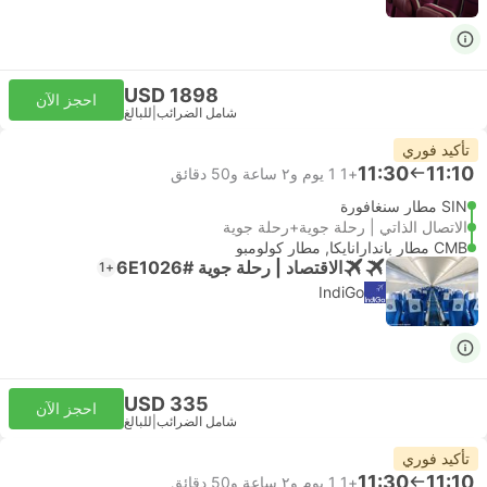
USD 1898
احجز الآن
شامل الضرائب
|
للبالغ
تأكيد فوري
11:30
11:10
+1
1 يوم و٢ ساعة و‫50 دقائق
SIN مطار سنغافورة
الاتصال الذاتي | رحلة جوية+رحلة جوية
CMB مطار باندارانايكا, مطار كولومبو
الاقتصاد | رحلة جوية #6E1026
+1
IndiGo
USD 335
احجز الآن
شامل الضرائب
|
للبالغ
تأكيد فوري
11:30
11:10
+1
1 يوم و٢ ساعة و‫50 دقائق