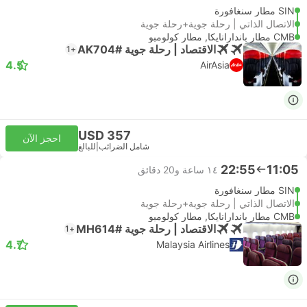
SIN مطار سنغافورة
الاتصال الذاتي | رحلة جوية+رحلة جوية
CMB مطار باندارانايكا, مطار كولومبو
الاقتصاد | رحلة جوية #AK704
+1
4.5
AirAsia
USD 357
احجز الآن
شامل الضرائب
|
للبالغ
22:55
11:05
١٤ ساعة و‫20 دقائق
SIN مطار سنغافورة
الاتصال الذاتي | رحلة جوية+رحلة جوية
CMB مطار باندارانايكا, مطار كولومبو
الاقتصاد | رحلة جوية #MH614
+1
4.7
Malaysia Airlines