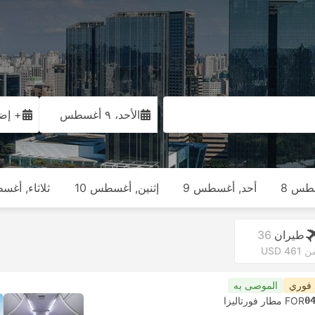
الأحد، ٩ أغسطس
+ إضا
طس 8
أحد, أغسطس 9
إثنين, أغسطس 10
ثلاثاء, أغس
طيران
36
 USD 461
 فوري
الموصى به
0
FOR مطار فورتاليزا