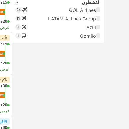
المُشغلون
2:15
GOL Airlines
24
LATAM Airlines Group
11
7:20
Azul
1
عرض ا
Gontijo
1
تأكيد
2:15
7:20
عرض ا
تأكيد
6:30
2:20
عرض ا
الأقل
9:00