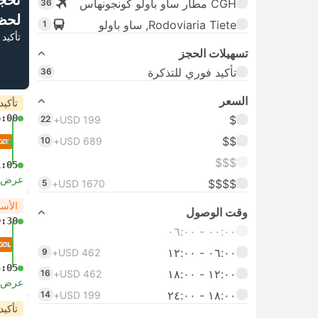
تحج
CGH مطار ساو باولو كونجونهاس
36
لحظ
Rodoviaria Tiete, ساو باولو
1
تأكيد 
تسهيلات الحجز
تأكيد فوري للتذكرة
36
السعر
تأكيد
6:00
$
22
USD 199+
$$
10
USD 689+
$$$
1:05
عرض ا
$$$$
5
USD 1670+
الأس
وقت الوصول
0:30
٠٠:٠٠ ‏- ٠٦:٠٠
٠٦:٠٠ ‏- ١٢:٠٠
9
USD 462+
4:05
١٢:٠٠ ‏- ١٨:٠٠
16
USD 462+
عرض ا
١٨:٠٠ ‏-‏ ٢٤:٠٠
14
USD 199+
تأكيد