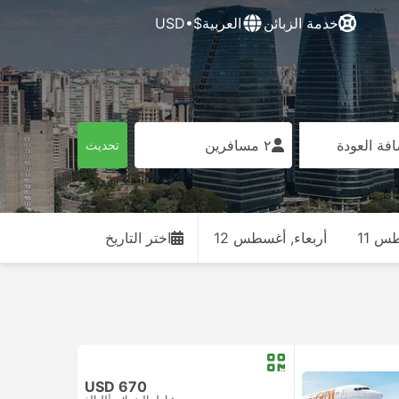
خدمة الزبائن
العربية
$•USD
فة العودة
٢ مسافرين
تحديث
طس 11
أربعاء, أغسطس 12
اختر التاريخ
USD 670