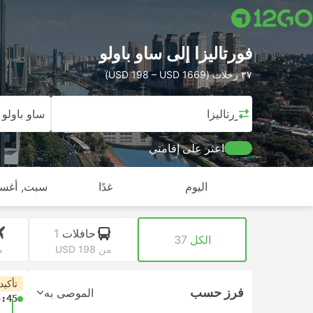
فورتاليزا إلى ساو باولو
٣٧ رحلات (USD 198 – USD 1669)
فورتاليزا
ساو باولو
اعثر على إقامتي
اليوم
غدًا
سبت, أغس
حافلات
1
الكل
37
من USD 198
من
تأكيد
فرز حسب
الموصى به
4:45