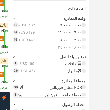
التصنيفات
0:00
عرض ا
وقت المغادرة
٠٠:٠٠ ‏- ٠٦:٠٠
12
USD 462+
تأكيد
4:45
٠٦:٠٠ ‏- ١٢:٠٠
14
USD 199+
١٢:٠٠ ‏- ١٨:٠٠
16
USD 462+
١٨:٠٠ ‏-‏ ٢٤:٠٠
1:55
عرض ا
نوع وسيلة النقل
تأكيد
حافلات
1
USD 199+
6:00
طيران
36
USD 462+
محطة المغادرة
2:30
FOR مطار فورتاليزا
36
عرض ا
محطة حافلات فورتاليزا
1
ف
محطة الوصول