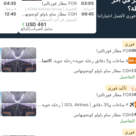
ز في آخر
03:05
FOR مطار فورتاليزا
04:35
ة؟
٣ ساعات و‫40 دقائق
الاقتصاد | LATAM Airlines Group
٨ ساعات و‫10 دقائق
06:45
CGH مطار ساو باولو كونجونهاس
12:45
فوري لأفضل اختياراتنا
الوصول في أحد, أغسطس 9
USD 461
شامل الضرائب
|
للبالغ
 فوري
0
FOR مطار فورتاليزا
٥ ساعات و‫5 دقائق رحلة جوية+رحلة جوية.
الاتصال الذاتي
1
CGH مطار ساو باولو كونجونهاس
لتفاصيل
رع
تأكيد فوري
1
FOR مطار فورتاليزا
٣ ساعات و‫35 دقائق
| GOL Airlines
|
رحلة جوية #G31511
|
الاقتصاد
1
CGH مطار ساو باولو كونجونهاس
لتفاصيل
 فوري