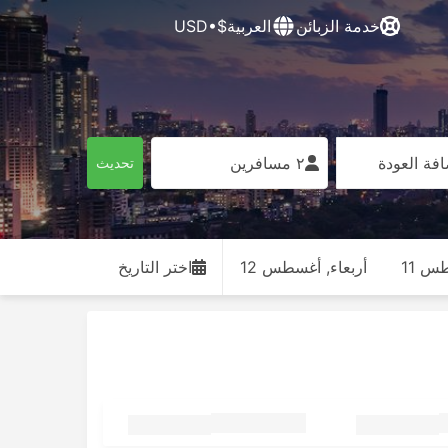
خدمة الزبائن
العربية
$•USD
فة العودة
٢ مسافرين
تحديث
طس 11
أربعاء, أغسطس 12
اختر التاريخ