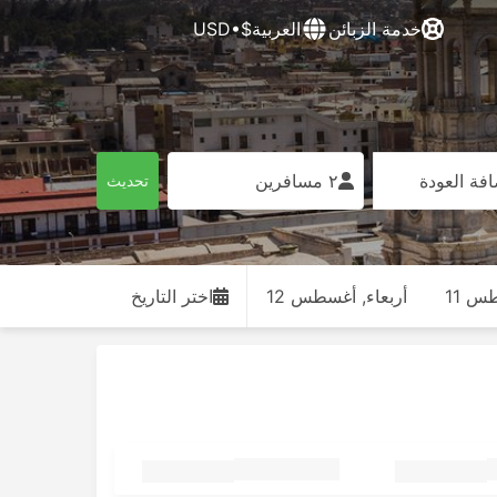
خدمة الزبائن
العربية
$•USD
فة العودة
٢ مسافرين
تحديث
طس 11
أربعاء, أغسطس 12
اختر التاريخ