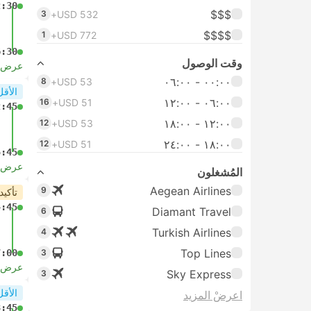
2:30
$$$
3
USD 532+
$$$$
1
USD 772+
6:30
وقت الوصول
عرض ا
٠٠:٠٠ ‏- ٠٦:٠٠
8
USD 53+
الأقل
٠٦:٠٠ ‏- ١٢:٠٠
16
USD 51+
2:45
١٢:٠٠ ‏- ١٨:٠٠
12
USD 53+
١٨:٠٠ ‏-‏ ٢٤:٠٠
12
USD 51+
5:45
عرض ا
المُشغلون
Aegean Airlines
9
تأكيد
4:45
Diamant Travel
6
Turkish Airlines
4
Top Lines
7:00
3
عرض ا
Sky Express
3
الأقل
اعرضْ المزيد
3:45