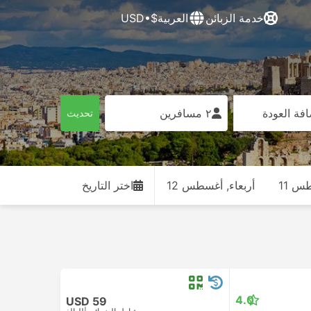
خدمة الزبائن
العربية
$•USD
فة العودة
٢ مسافرين
تحديث
طس 11
أربعاء, أغسطس 12
اختر التاريخ
4.0
USD 59