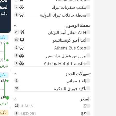
تحج
لحظ
مكتب سفريات تيرانا
2
تأكيد 
محطة حافلات تيرانا الدولية
1
محطة الوصول
ATH مطار أثينا اليونان
20
الأقل
أثينا أغيو كونستانتينو
10
3:30
Athens Bus Stop
2
بيرايوس هوتيل ترانسفير
1
9:00
Athens Hotel Transfer
1
عرض ا
تسهيلات الحجز
الأقل
إلغاء مجاني
4:30
2
تأكيد فوري للتذكرة
31
6:30
+1
السعر
عرض ا
$
29
USD 51+
تأكيد
$$
1
USD 291+