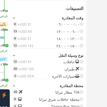
التصنيفات
9:45
عرض ا
وقت المغادرة
٠٠:٠٠ ‏- ٠٦:٠٠
6
USD 51+
تأكيد
5:00
٠٦:٠٠ ‏- ١٢:٠٠
13
USD 60+
١٢:٠٠ ‏- ١٨:٠٠
9
USD 51+
١٨:٠٠ ‏-‏ ٢٤:٠٠
6:00
12
USD 142+
+1
عرض ا
نوع وسيلة النقل
الأقل
حافلات
12
USD 51+
6:30
طيران
20
USD 120+
سيارات الأجرة
2
USD 654+
8:00
+1
عرض ا
محطة المغادرة
TIA مطار تيرانا
20
ف
محطة حافلات شرق تيرانا
8
Tirana Bus Stop
3