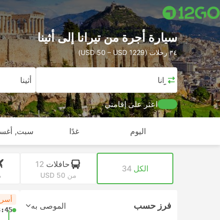
سيارة أجرة من تيرانا إلى أثينا
٣٤ رحلات (USD 50 – USD 1229)
تيرانا
أثينا
اعثر على إقامتي
اليوم
غدًا
سبت, أغس
حافلات
12
الكل
34
من USD 50
من
أسرع
فرز حسب
الموصى به
8:45