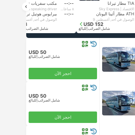
TIA مطار تيرانا
--:--
مكتب سفريات تيرانا
الاقتصاد | Sky Express
٨ ساعات و‫47 دقائق
Standard 3pax | Daytrip private transfer with English speaking driver
ATH مطار أثينا اليونان
--:--
بيرايوس هوتيل ترانسفير
الوصول في أحد, أغسطس 9
الوصول في أحد, أغسطس 9
USD 653
USD 152
شامل الضرائب
|
للبالغ
شامل الضرائب
|
السيارة، شامل.
USD 50
شامل الضرائب
|
للبالغ
احجز الآن
USD 50
شامل الضرائب
|
للبالغ
احجز الآن