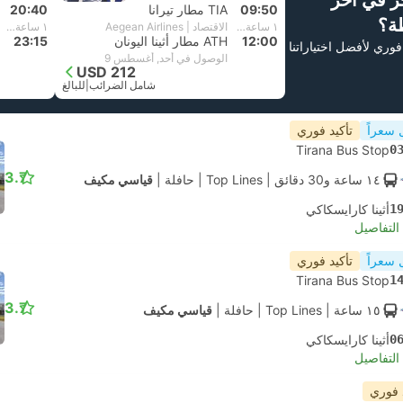
ز في آخر
09:50
TIA مطار تيرانا
20:40
ة؟
١ ساعة و‫10 دقائق
الاقتصاد | Aegean Airlines
١ ساعة و‫35 دقائق
12:00
ATH مطار أثينا اليونان
23:15
فوري لأفضل اختياراتنا
الوصول في أحد, أغسطس 9
USD 212
شامل الضرائب
|
للبالغ
 سعراً
تأكيد فوري
Tirana Bus Stop
0
3.7
١٤ ساعة و‫30 دقائق
| Top Lines
|
حافلة
|
قياسي مكيف
1
أثينا كارايسكاكي
لتفاصيل
 سعراً
تأكيد فوري
Tirana Bus Stop
1
3.7
١٥ ساعة
| Top Lines
|
حافلة
|
قياسي مكيف
0
أثينا كارايسكاكي
لتفاصيل
 فوري