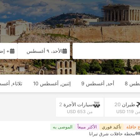
الأحد، ٩ أغسطس
+ إضا
طس 8
أحد, أغسطس 9
إثنين, أغسطس 10
ثلاثاء, أغس
طيران
20
سيارات الأجرة
2
 USD 119
من USD 653
 حافلة
تأكيد فوري
الأكثر مبيعاً
الموصى به
0
محطة حافلات شرق تيرانا