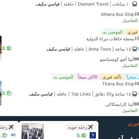
١٠ ساعات
| Diamant Travel
|
حافلة
|
قياسي مكيف
Athens Bus Stop
1
لتفاصيل
 فوري
الموصى به
1
محطة حافلات تيرانا الدولية
3.5
١٤ ساعة
| Anna Tours
|
حافلة
|
قياسي مكيف
0
أثينا أغيو كونستانتينو
لتفاصيل
 سعراً
تأكيد فوري
الأكثر مبيعاً
الموصى به
Tirana Bus Stop
1
3.7
١٤ ساعة و‫30 دقائق
| Top Lines
|
حافلة
|
قياسي مكيف
0
أثينا كارايسكاكي
لتفاصيل
وري
رحلة جوية
رحلة
+1
.7
5.0