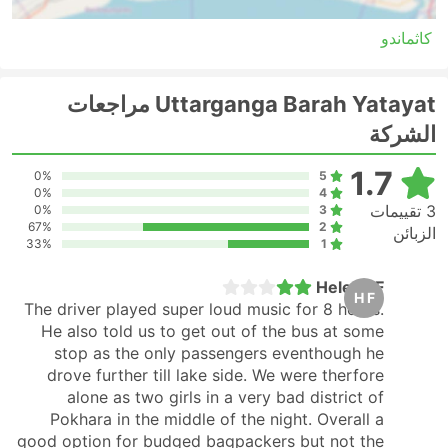
مقعد في حافلة VIP حيث يمكن أن يوفر لك ضعف الوقت الذي
تقضيه في السفر بالحافلة العادية.
كاثماندو
السفر بالحافلة: الإيجابيات والسلبيات
Uttarganga Barah Yatayat مراجعات
مزايا السفر بالحافلات
الشركة
الحافلة هي الخيار الأفضل للوصول إلى الوجهات غير
1.7
0%
5
المتصلة بالسكك الحديدية أو الطائرات. غالبًا ما تغطي شبكة
0%
4
الحافلات الدولة بأكملها تقريبًا، ومساراتها معروفة ومتينة.
3 تقييمات
0%
3
على عكس السفر الجوي وبعض الأحيان في حال السفر
67%
2
الزبائن
33%
1
بالسكك الحديدية، فإن ركوب الحافلة لا يتطلب الوصول إلى
محطة الحافلات قبل ذلك بكثير. لا يستغرق تسجيل
Helena F
الوصول، حتى على الطرق الدولية، الكثير من الوقت. عادةً
H F
The driver played super loud music for 8 hours.
ما تكون بدلات الأمتعة مناسبة جدًا للمسافرين، كما أن
He also told us to get out of the bus at some
رسوم الأمتعة الإضافية، إذا تم تعيينها على الحدود، ليست
stop as the only passengers eventhough he
عالية جدًا في العادة.
drove further till lake side. We were therfore
يمكن أن تكون تذاكر الحافلات ميسورة التكلفة مقارنةً
alone as two girls in a very bad district of
بتذاكر الطيران أو القطار السريع. هناك دائمًا مجموعة
Pokhara in the middle of the night. Overall a
مختارة من فئات التذاكر لجميع المستويات. قد تكون
good option for budged bagpackers but not the