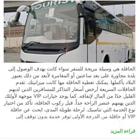
الحافلة هي وسيلة مريحة للسفر سواء كانت بهدف الوصول إلى
بلدة مجاورة على بعد ساعتين أو المغامرة لأبعد من ذلك بعبور
البلاد بأكملها. يمكنك تغطية الحافلة مها كانت ميزانيتك. تقدم
الحافلات السريعة أرخص أسعار التذاكر للمسافرين الذين لديهم
القليل جدًا من المال لإنفاقه. كما يوجد خيارات VIP موجهة لأولئك
الذين يهمهم عنصر الراحة جداً. قبل ركوب الحافلة، تأكد من اختيار
نوع الخدمة التي تناسبك. لرحلة طويلة المدى، ابحث عن حافلة
VIP أو حافلة من الدرجة الأولى توفر خدمة بدون توقف إلى
وجهتك أو لا تحتوي رحلتها على محطات توقف على طول الطريق.
قد تكون الحافلات السريعة أو المحلية في كثير من الحالات خيارًا
قراءة المزيد
مقبولًا للرحلات القصيرة، ولكن الرحلات الطويلة غالبًا لن تكون