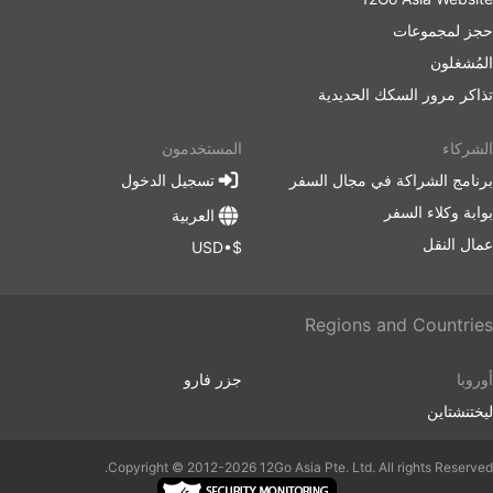
تكاليف أعلى حيث قد يتم تضخيم الأسعار. قم أيضًا بحساب
حجز لمجموعات
الوقت الإضافي إذا كنت تسافر خلال ساعات الذروة، خاصة
إذا لم تكن على دراية بحالة المرور عند نقطة البداية.
المُشغلون
ربما تكون الحافلات هي وسيلة النقل التي ينفد جدولها في
تذاكر مرور السكك الحديدية
كثير من الأحيان أكثر من القطارات أو الطائرات. إنها تعتمد
بشكل كبير على حالة الطريق التي قد تكون أحيانًا غير
الشركاء
المستخدمون
متوقعة - الحوادث، أعمال تشييد الطرق، التحويلات، إلخ.
برنامج الشراكة في مجال السفر
تسجيل الدخول
هذا ينطبق بشكل خاص على الرحلات خلال عطلات نهاية
الأسبوع، أو موسم الذروة، أو الأعياد الوطنية. ضع ذلك في
بوابة وكلاء السفر
العربية
اعتبارك ولا تخطط لاتصالات ضيقة.
عمال النقل
$•USD
السفر على طرق معينة أو خلال الفترات الأكثر شيوعًا قد
يتطلب الحجز المسبق. ضع في اعتبارك أنه ليس من
الممكن دائمًا الظهور في محطة الحافلات والقفز في
Regions and Countries
الحافلة التالية - فقد يتم بيع جميع التذاكر، لذا نظم رحلتك
وفقًا لذلك.
أوروبا
جزر فارو
ليختنشتاين
Copyright © 2012-2026 12Go Asia Pte. Ltd. All rights Reserved.