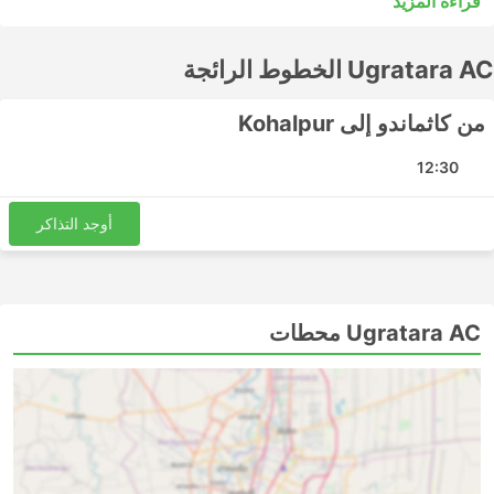
قراءة المزيد
مقبولًا للرحلات القصيرة، ولكن الرحلات الطويلة غالبًا لن تكون
الخيار الأفضل للشراء. ادرس الجدول الزمني قبل الذهاب إلى
Ugratara AC الخطوط الرائجة
العديد من الوجهات الطويلة المدى التي تخدمها الحافلات الليلية،
وبعضها يوفر مقاعد أوسع أو أرصفة للنوم لمثل هذه الرحلات. قم
بالحجز عبر الإنترنت لتذكرة الحافلة الخاصة بك مع Ugratara
من كاثماندو إلى Kohalpur
AC. ستساعدك تقييمات المسافرين الآخرين في اختيار أفضل
تذكرة ودرجة حافلة.
12:30
Ugratara AC أشهر الوجهات
أوجد التذاكر
تشمل المحطات الرئيسية التي تغطيها حافلات Ugratara AC ما
يلي:
كاثماندو
Ugratara AC محطات
Ugratara AC أهم الوجهات
تقوم حافلات Ugratara AC بنشر عدد من المسارات وإليك قائمة
ببعض أكثرها شيوعًا:
كاثماندو - Kohalpur