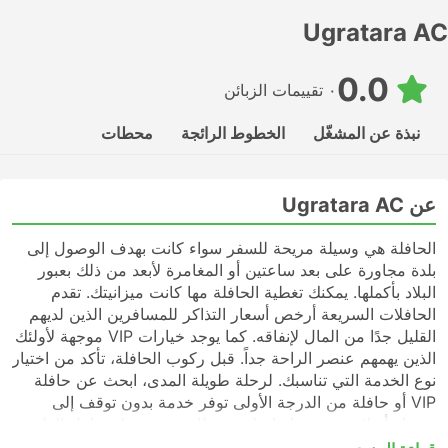
Ugratara AC
0.0
٠ تقييمات الزبائن
نبذة عن المشغّل
الخطوط الرائجة
محطات
عن Ugratara AC
الحافلة هي وسيلة مريحة للسفر سواء كانت بهدف الوصول إلى
بلدة مجاورة على بعد ساعتين أو المغامرة لأبعد من ذلك بعبور
البلاد بأكملها. يمكنك تغطية الحافلة مها كانت ميزانيتك. تقدم
الحافلات السريعة أرخص أسعار التذاكر للمسافرين الذين لديهم
القليل جدًا من المال لإنفاقه. كما يوجد خيارات VIP موجهة لأولئك
الذين يهمهم عنصر الراحة جداً. قبل ركوب الحافلة، تأكد من اختيار
نوع الخدمة التي تناسبك. لرحلة طويلة المدى، ابحث عن حافلة
VIP أو حافلة من الدرجة الأولى توفر خدمة بدون توقف إلى
وجهتك أو لا تحتوي رحلتها على محطات توقف على طول الطريق.
قد تكون الحافلات السريعة أو المحلية في كثير من الحالات خيارًا