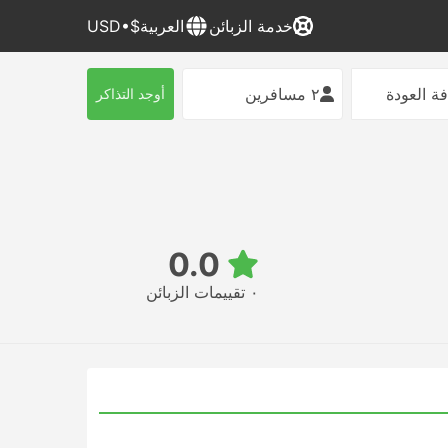
خدمة الزبائن
العربية
$•USD
ة العودة
٢ مسافرين
أوجد التذاكر
0.0
٠ تقييمات الزبائن