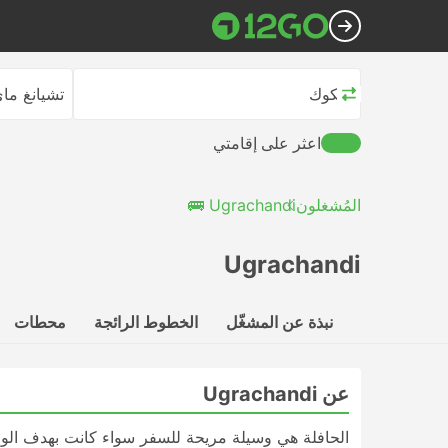
بانكوك
تشيانغ ما
اعثر على إقامتي
المُشغلون
Ugrachandi 🚌
Ugrachandi
نبذة عن المشغّل
الخطوط الرائجة
محطات
عن Ugrachandi
الحافلة هي وسيلة مريحة للسفر سواء كانت بهدف الوص