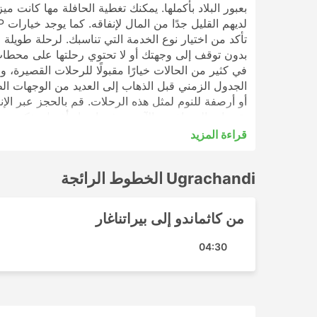
بعبور البلاد بأكملها. يمكنك تغطية الحافلة مها كانت م
بدون توقف إلى وجهتك أو لا تحتوي رحلتها على محطات
في كثير من الحالات خيارًا مقبولًا للرحلات القصيرة، و
الجدول الزمني قبل الذهاب إلى العديد من الوجهات الطو
تقييمات المسافرين الآخرين في اختيار أفضل تذكرة ود
قراءة المزيد
Ugrachandi أشهر الوجهات
Ugrachandi الخطوط الرائجة
تشمل المحطات الرئيسية التي تغطيها حافلات Ugrachandi ما يلي:
كاثماندو
من كاثماندو إلى بيراتناغار
Ugrachandi أهم الوجهات
04:30
تقوم حافلات Ugrachandi بنشر عدد من المسارات وإليك قائمة ببعض أكثرها شيوعًا:
كاثماندو - بيراتناغار