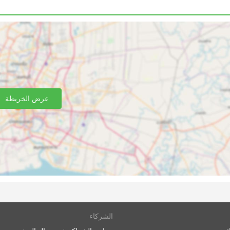
كنك تخصيص رحلتك تقريبًا مع تعديلها وفقًا لمتطلباتك الخاصة
حافلات المختلفة الاحتياجات المختلفة للمسافرين. عادة ما يتم تقديم
م تسميتها محلية أو سريعة أو عادية. هذه اختيار جيد للرحلات
نوم من الدرجة الأولى الذين يعدون جيدون للرحلات الطويلة والمبيت= قد يوفرون
ات تدليك مدمجة، وبطانيات، ومشروبات غازية، ووجبات خفيفة، أو
وقت المرحاض أو التزود بالوقود. يتيح لك السفر بالحافلات الليلية
 لضمان الرحلة الأكثر راحة، اختر فئة الحافلة الخاصة بك بحكمة.
عرض الخريطة
لحافلة. لبعض المسافرين، حتى في الرحلات القصيرة، فإن الأمر
يستحق استثمار بعض الأموال الإضافية وشراء مقعد في حافلة VIP حيث يمكن أن يوفر لك ضعف الوقت الذي تقضيه في
ير المتصلة بالسكك الحديدية أو الطائرات. غالبًا ما تغطي شبكة الحا
لسفر بالسكك الحديدية، فإن ركوب الحافلة لا يتطلب الوصول إلى 
الشركاء
ول، حتى على الطرق الدولية، الكثير من الوقت. عادةً ما تكون بدلات