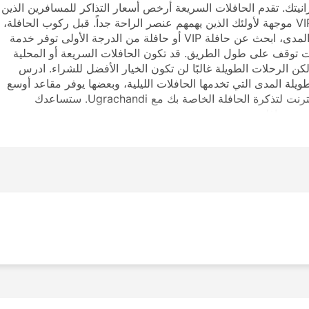
يزانيتك. تقدم الحافلات السريعة أرخص أسعار التذاكر للمسافرين الذين
لديهم القليل جدًا من المال لإنفاقه. كما يوجد خيارات VIP موجهة لأولئك الذين يهمهم عنصر الراحة جداً. قبل ركوب الحافلة،
تأكد من اختيار نوع الخدمة التي تناسبك. لرحلة طويلة المدى، ابحث عن حافلة VIP أو حافلة من الدرجة الأولى توفر خدمة
 توقف على طول الطريق. قد تكون الحافلات السريعة أو المحلية
لكن الرحلات الطويلة غالبًا لن تكون الخيار الأفضل للشراء. ادرس
يلة المدى التي تخدمها الحافلات الليلية، وبعضها يوفر مقاعد أوسع
أو أرصفة للنوم لمثل هذه الرحلات. قم بالحجز عبر الإنترنت لتذكرة الحافلة الخاصة بك مع Ugrachandi. ستساعدك
رجة حافلة.