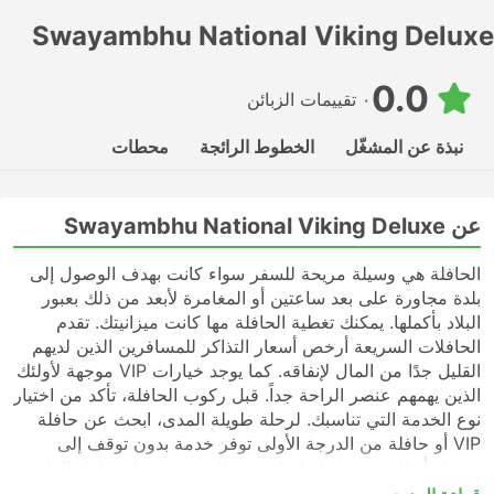
Swayambhu National Viking Deluxe
0.0
٠ تقييمات الزبائن
نبذة عن المشغّل
الخطوط الرائجة
محطات
عن Swayambhu National Viking Deluxe
الحافلة هي وسيلة مريحة للسفر سواء كانت بهدف الوصول إلى
بلدة مجاورة على بعد ساعتين أو المغامرة لأبعد من ذلك بعبور
البلاد بأكملها. يمكنك تغطية الحافلة مها كانت ميزانيتك. تقدم
الحافلات السريعة أرخص أسعار التذاكر للمسافرين الذين لديهم
القليل جدًا من المال لإنفاقه. كما يوجد خيارات VIP موجهة لأولئك
الذين يهمهم عنصر الراحة جداً. قبل ركوب الحافلة، تأكد من اختيار
نوع الخدمة التي تناسبك. لرحلة طويلة المدى، ابحث عن حافلة
VIP أو حافلة من الدرجة الأولى توفر خدمة بدون توقف إلى
وجهتك أو لا تحتوي رحلتها على محطات توقف على طول الطريق.
قد تكون الحافلات السريعة أو المحلية في كثير من الحالات خيارًا