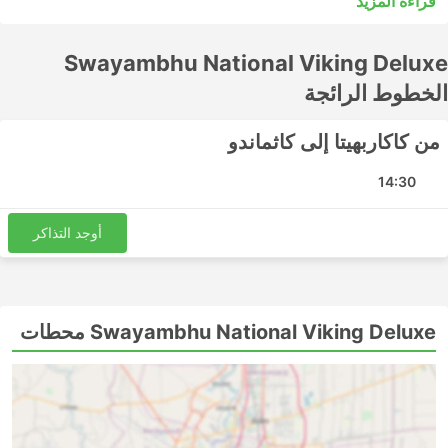
قراءة المزيد
مقبولًا للرحلات القصيرة، ولكن الرحلات الطويلة غالبًا لن تكون
الخيار الأفضل للشراء. ادرس الجدول الزمني قبل الذهاب إلى
Swayambhu National Viking Deluxe
العديد من الوجهات الطويلة المدى التي تخدمها الحافلات الليلية،
وبعضها يوفر مقاعد أوسع أو أرصفة للنوم لمثل هذه الرحلات. قم
الخطوط الرائجة
بالحجز عبر الإنترنت لتذكرة الحافلة الخاصة بك مع Swayambhu
National Viking Deluxe. ستساعدك تقييمات المسافرين
من كاكاربهيتا إلى كاثماندو
الآخرين في اختيار أفضل تذكرة ودرجة حافلة.
14:30
Swayambhu National Viking Deluxe
أشهر الوجهات
أوجد التذاكر
تشمل المحطات الرئيسية التي تغطيها حافلات Swayambhu
National Viking Deluxe ما يلي:
Urlabari
Swayambhu National Viking Deluxe محطات
كاثماندو
إيتاهاري
كاكادفيتا
داماك