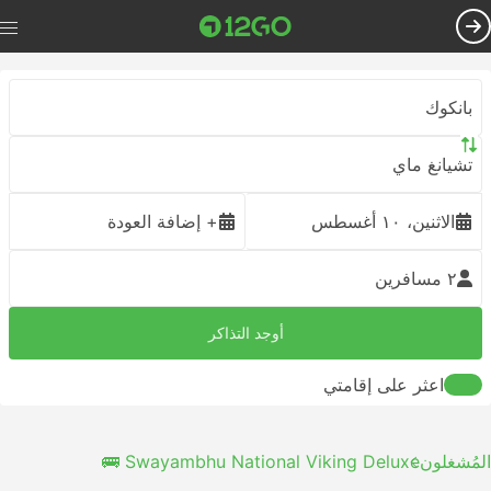
بانكوك
تشيانغ ماي
الاثنين، ١٠ أغسطس
+ إضافة العودة
٢ مسافرين
أوجد التذاكر
اعثر على إقامتي
المُشغلون
Swayambhu National Viking Deluxe 🚌