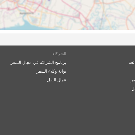
ول، حتى على الطرق الدولية، الكثير من الوقت. عادةً ما تكون بدلات
تعة الإضافية، إذا تم تعيينها على الحدود، ليست عالية جدًا في العادة.
ارنةً بتذاكر الطيران أو القطار السريع. هناك دائمًا مجموعة مختارة 
رات القياسية الأرخص بطيئة بعض الشيء ولا تقدم أقصى درجات الراحة
. في الطرق الطويلة، يتم تضمين المراحيض أو محطات المرحاض وكذ
لبطانيات دائمًا في السعر.
ات كبار الشخصيات يقدمون مقاعد مماثلة لدرجة رجال الأعمال على مت
الشركاء
 أقل من الركاب، والعديد من الامتيازات الأخرى لجعل رحلتك رحلة م
ئعة
برنامج الشراكة في مجال السفر
بوابة وكلاء السفر
ر
عمال النقل
ارج المدينة بالقرب من الطرق السريعة الأكبر للسماح للحافلات بتج
قل
يات إضافية للمسافرين أيضًا. قد يكون الوصول إلى هذه المحطة مشكلة
 المسموح لها بدخول المحطة، - وسيتعين عليك استخدام شركات الن
أعلى حيث قد يتم تضخيم الأسعار. قم أيضًا بحساب الوقت الإضافي إذا
دراية بحالة المرور عند نقطة البداية.
دولها في كثير من الأحيان أكثر من القطارات أو الطائرات. إنها تعتمد
 متوقعة - الحوادث، أعمال تشييد الطرق، التحويلات، إلخ. هذا ينطبق ب
و موسم الذروة، أو الأعياد الوطنية. ضع ذلك في اعتبارك ولا تخطط