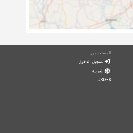
من
،
لك
ن
متعة.
المستخدمون
تسجيل الدخول
العربية
$•USD
نب
،
قل
 كنت
 بشكل
شكل