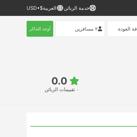
خدمة الزبائن
العربية
$•USD
ة العودة
٢ مسافرين
أوجد التذاكر
0.0
٠ تقييمات الزبائن