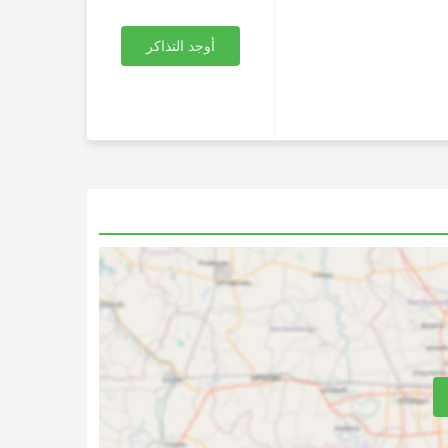
أوجد التذاكر
فلات
محطة