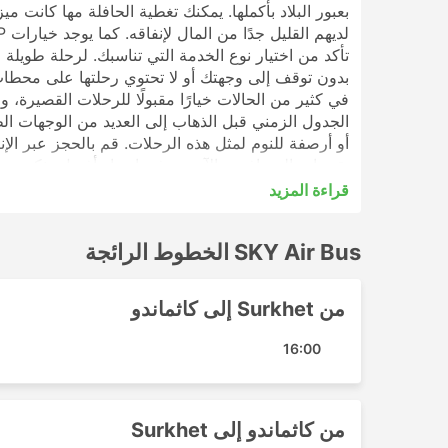
بعبور البلاد بأكملها. يمكنك تغطية الحافلة مها كانت م
بدون توقف إلى وجهتك أو لا تحتوي رحلتها على محطات
في كثير من الحالات خيارًا مقبولًا للرحلات القصيرة، و
الجدول الزمني قبل الذهاب إلى العديد من الوجهات الطو
تقييمات المسافرين الآخرين في اختيار أفضل تذكرة ود
قراءة المزيد
SKY Air Bus أشهر الوجهات
SKY Air Bus الخطوط الرائجة
تشمل المحطات الرئيسية التي تغطيها حافلات SKY Air Bus ما يلي:
Surkhet Bus stop
من Surkhet إلى كاثماندو
SKY Air Bus أهم الوجهات
16:00
تقوم حافلات SKY Air Bus بنشر عدد من المسارات وإليك قائمة ببعض أكثرها شيوعًا:
Surkhet - كاثماندو
من كاثماندو إلى Surkhet
كاثماندو - Surkhet