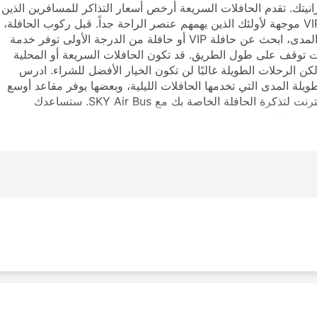
يزانيتك. تقدم الحافلات السريعة أرخص أسعار التذاكر للمسافرين الذين
لديهم القليل جدًا من المال لإنفاقه. كما يوجد خيارات VIP موجهة لأولئك الذين يهمهم عنصر الراحة جداً. قبل ركوب الحافلة،
تأكد من اختيار نوع الخدمة التي تناسبك. لرحلة طويلة المدى، ابحث عن حافلة VIP أو حافلة من الدرجة الأولى توفر خدمة
 توقف على طول الطريق. قد تكون الحافلات السريعة أو المحلية
لكن الرحلات الطويلة غالبًا لن تكون الخيار الأفضل للشراء. ادرس
يلة المدى التي تخدمها الحافلات الليلية، وبعضها يوفر مقاعد أوسع
أو أرصفة للنوم لمثل هذه الرحلات. قم بالحجز عبر الإنترنت لتذكرة الحافلة الخاصة بك مع SKY Air Bus. ستساعدك
رجة حافلة.