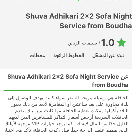
Shuva Adhikari 2x2 Sofa Night
Service from Boudha
1.0
١ تقييمات الزبائن
نبذة عن المشغّل
الخطوط الرائجة
محطات
عن Shuva Adhikari 2x2 Sofa Night Service
from Boudha
الحافلة هي وسيلة مريحة للسفر سواء كانت بهدف الوصول إلى
بلدة مجاورة على بعد ساعتين أو المغامرة لأبعد من ذلك بعبور
البلاد بأكملها. يمكنك تغطية الحافلة مها كانت ميزانيتك. تقدم
الحافلات السريعة أرخص أسعار التذاكر للمسافرين الذين لديهم
القليل جدًا من المال لإنفاقه. كما يوجد خيارات VIP موجهة لأولئك
الذين يهمهم عنصر الراحة جداً. قبل ركوب الحافلة، تأكد من اختيار