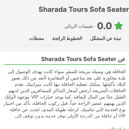
Sharada Tours Sofa Seater
0.0
٠ تقييمات الزبائن
نبذة عن المشغّل
الخطوط الرائجة
محطات
عن Sharada Tours Sofa Seater
الحافلة هي وسيلة مريحة للسفر سواء كانت بهدف الوصول إلى
بلدة مجاورة على بعد ساعتين أو المغامرة لأبعد من ذلك بعبور
البلاد بأكملها. يمكنك تغطية الحافلة مها كانت ميزانيتك. تقدم
الحافلات السريعة أرخص أسعار التذاكر للمسافرين الذين لديهم
القليل جدًا من المال لإنفاقه. كما يوجد خيارات VIP موجهة لأولئك
الذين يهمهم عنصر الراحة جداً. قبل ركوب الحافلة، تأكد من اختيار
نوع الخدمة التي تناسبك. لرحلة طويلة المدى، ابحث عن حافلة
VIP أو حافلة من الدرجة الأولى توفر خدمة بدون توقف إلى
وجهتك أو لا تحتوي رحلتها على محطات توقف على طول الطريق.
قد تكون الحافلات السريعة أو المحلية في كثير من الحالات خيارًا