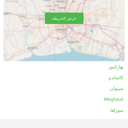
محطة الحافلات قبل ذلك بكثير. لا يستغرق تسجيل
الوصول، حتى على الطرق الدولية، الكثير من الوقت. عادةً
ما تكون بدلات الأمتعة مناسبة جدًا للمسافرين، كما أن
عرض الخريطة
رسوم الأمتعة الإضافية، إذا تم تعيينها على الحدود، ليست
عالية جدًا في العادة.
يمكن أن تكون تذاكر الحافلات ميسورة التكلفة مقارنةً
بتذاكر الطيران أو القطار السريع. هناك دائمًا مجموعة
مختارة من فئات التذاكر لجميع المستويات. قد تكون
الخيارات القياسية الأرخص بطيئة بعض الشيء ولا تقدم
أقصى درجات الراحة، ولكنها مقبولة على أي حال وتوصلك
إلى وجهتك. في الطرق الطويلة، يتم تضمين المراحيض أو
بهاراتبور
محطات المرحاض وكذلك الوجبات الخفيفة والماء وأحيانًا
كاثماندو
أدوات النظافة والبطانيات دائمًا في السعر.
إذا كنت مستعدًا لإنفاق المزيد، فإن بعض حافلات كبار
شيتوان
الشخصيات يقدمون مقاعد مماثلة لدرجة رجال الأعمال
على متن طائرة ذات مقاعد عريضة ناعمة، وبطانيات، وعدد
Meghauli
أقل من الركاب، والعديد من الامتيازات الأخرى لجعل
سوراها
رحلتك رحلة ممتعة.
سلبيات السفر بالحافلات