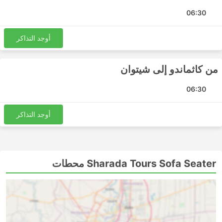
جيدون للرحلات الطويلة والمبيت= قد يوفرون أرصفة أو مقاعد
مائلة ناعمة واسعة، وأحيانًا مع خيارات تدليك مدمجة، وبطانيات،
06:30
ومشروبات غازية، ووجبات خفيفة، أو المزيد من الوجبات
الأساسية على متن الطائرة أو أثناء وقت المرحاض أو التزود
أوجد التذاكر
بالوقود. يتيح لك السفر بالحافلات الليلية توفير المال بالاستغناء
عن حجز في غرفة الفندق، ولكن لضمان الرحلة الأكثر راحة، اختر
فئة الحافلة الخاصة بك بحكمة. تعتمد الأسعار دائمًا على المسافة
من كاثماندو إلى شيتوان
التي تقطعها ونوع الحافلة. لبعض المسافرين، حتى في الرحلات
القصيرة، فإن الأمر يستحق استثمار بعض الأموال الإضافية وشراء
06:30
مقعد في حافلة VIP حيث يمكن أن يوفر لك ضعف الوقت الذي
تقضيه في السفر بالحافلة العادية.
أوجد التذاكر
السفر بالحافلة: الإيجابيات والسلبيات
مزايا السفر بالحافلات
Sharada Tours Sofa Seater محطات
الحافلة هي الخيار الأفضل للوصول إلى الوجهات غير
المتصلة بالسكك الحديدية أو الطائرات. غالبًا ما تغطي شبكة
الحافلات الدولة بأكملها تقريبًا، ومساراتها معروفة ومتينة.
على عكس السفر الجوي وبعض الأحيان في حال السفر
بالسكك الحديدية، فإن ركوب الحافلة لا يتطلب الوصول إلى