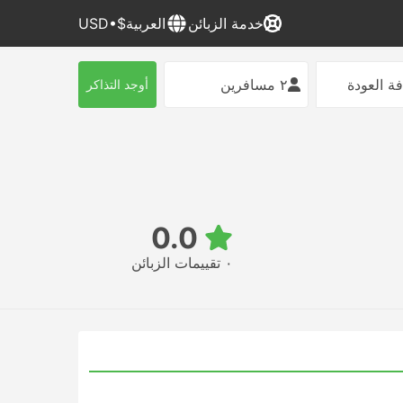
خدمة الزبائن
العربية
$•USD
ة العودة
٢ مسافرين
أوجد التذاكر
0.0
٠ تقييمات الزبائن