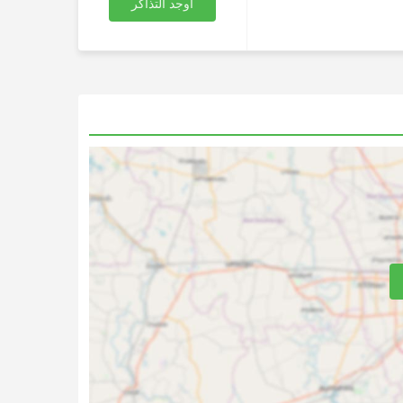
أوجد التذاكر
فلات
محطة