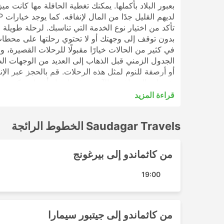
بعبور البلاد بأكملها. يمكنك تغطية الحافلة مها كانت م
بدون توقف إلى وجهتك أو لا تحتوي رحلتها على محطات
في كثير من الحالات خيارًا مقبولًا للرحلات القصيرة، و
الجدول الزمني قبل الذهاب إلى العديد من الوجهات الطو
تقييمات المسافرين الآخرين في اختيار أفضل تذكرة ود
قراءة المزيد
Saudagar Travels أشهر الوجهات
Saudagar Travels الخطوط الرائجة
تشمل المحطات الرئيسية التي تغطيها حافلات Saudagar Travels ما يلي:
كاثماندو
من كاثماندو إلى بيرغونج
Saudagar Travels أهم الوجهات
19:00
تقوم حافلات Saudagar Travels بنشر عدد من المسارات وإليك قائمة ببعض أكثرها شيوعًا:
كاثماندو - جيتبور سيمارا
من كاثماندو إلى جيتبور سيمارا
كاثماندو - بيرغونج