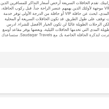
يزانيتك. تقدم الحافلات السريعة أرخص أسعار التذاكر للمسافرين الذين
لديهم القليل جدًا من المال لإنفاقه. كما يوجد خيارات VIP موجهة لأولئك الذين يهمهم عنصر الراحة جداً. قبل ركوب الحافلة،
تأكد من اختيار نوع الخدمة التي تناسبك. لرحلة طويلة المدى، ابحث عن حافلة VIP أو حافلة من الدرجة الأولى توفر خدمة
 توقف على طول الطريق. قد تكون الحافلات السريعة أو المحلية
لكن الرحلات الطويلة غالبًا لن تكون الخيار الأفضل للشراء. ادرس
يلة المدى التي تخدمها الحافلات الليلية، وبعضها يوفر مقاعد أوسع
أو أرصفة للنوم لمثل هذه الرحلات. قم بالحجز عبر الإنترنت لتذكرة الحافلة الخاصة بك مع Saudagar Travels. ستساعدك
رجة حافلة.