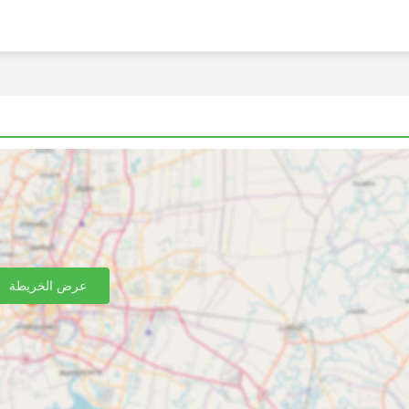
كنك تخصيص رحلتك تقريبًا مع تعديلها وفقًا لمتطلباتك الخاصة
حافلات المختلفة الاحتياجات المختلفة للمسافرين. عادة ما يتم تقديم
م تسميتها محلية أو سريعة أو عادية. هذه اختيار جيد للرحلات
نوم من الدرجة الأولى الذين يعدون جيدون للرحلات الطويلة والمبيت= قد يوفرون
ات تدليك مدمجة، وبطانيات، ومشروبات غازية، ووجبات خفيفة، أو
وقت المرحاض أو التزود بالوقود. يتيح لك السفر بالحافلات الليلية
 لضمان الرحلة الأكثر راحة، اختر فئة الحافلة الخاصة بك بحكمة.
لحافلة. لبعض المسافرين، حتى في الرحلات القصيرة، فإن الأمر
يستحق استثمار بعض الأموال الإضافية وشراء مقعد في حافلة VIP حيث يمكن أن يوفر لك ضعف الوقت الذي تقضيه في
عرض الخريطة
ير المتصلة بالسكك الحديدية أو الطائرات. غالبًا ما تغطي شبكة الحا
لسفر بالسكك الحديدية، فإن ركوب الحافلة لا يتطلب الوصول إلى 