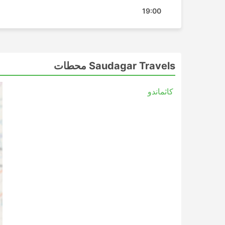
19:00
Saudagar Travels أسعار التذاكر وفئات الحافلات
أحد أفضل الأشياء المتعلقة بالسفر بالحافلات هو أنه يم
المتعلقة بالخصوصية والراحة، حيث تلبي فئات وأنواع ال
أرخص الرحلات بواسطة حافلات من الدرجة الأولى. قد يت
Saudagar Travels محطات
القصيرة. إن حافلات VIP أو حفلات ال
أرصفة أو مقاعد مائلة ناعمة واسعة، وأحيانًا مع خيار
كاثماندو
المزيد من الوجبات الأساسية على متن الطائرة أو أثناء 
توفير المال بالاستغناء عن حجز في غرفة الفندق، ولكن
تعتمد الأسعار دائمًا على المسافة التي تقطعها ونوع ا
السفر بالحافلة العادية.
السفر بالحافلة: الإيجابيات والسلبيات
مزايا السفر بالحافلات
الحافلة هي الخيار الأفضل للوصول إلى الوجهات غ
الدولة بأكملها تقريبًا، ومساراتها معروفة ومتينة.
على عكس السفر الجوي وبعض الأحيان في حال ا