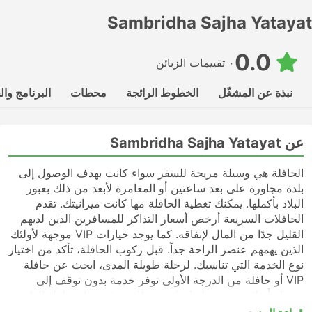
Sambridha Sajha Yatayat
0.0
٠ تقييمات الزبائن
نبذة عن المشغّل
الخطوط الرائجة
محطات
البرنامج وا
عن Sambridha Sajha Yatayat
الحافلة هي وسيلة مريحة للسفر سواء كانت بهدف الوصول إلى
بلدة مجاورة على بعد ساعتين أو المغامرة لأبعد من ذلك بعبور
البلاد بأكملها. يمكنك تغطية الحافلة مها كانت ميزانيتك. تقدم
الحافلات السريعة أرخص أسعار التذاكر للمسافرين الذين لديهم
القليل جدًا من المال لإنفاقه. كما يوجد خيارات VIP موجهة لأولئك
الذين يهمهم عنصر الراحة جداً. قبل ركوب الحافلة، تأكد من اختيار
نوع الخدمة التي تناسبك. لرحلة طويلة المدى، ابحث عن حافلة
VIP أو حافلة من الدرجة الأولى توفر خدمة بدون توقف إلى
وجهتك أو لا تحتوي رحلتها على محطات توقف على طول الطريق.
قد تكون الحافلات السريعة أو المحلية في كثير من الحالات خيارًا