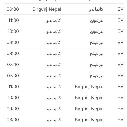
الأسبوع، أو موسم الذروة، أو الأعياد الوطنية. ضع ذلك في
اعتبارك ولا تخطط لاتصالات ضيقة.
EV
كاثماندو
Birgunj Nepal
06:30
السفر على طرق معينة أو خلال الفترات الأكثر شيوعًا قد
يتطلب الحجز المسبق. ضع في اعتبارك أنه ليس من
EV
بيرغونج
كاثماندو
11:00
الممكن دائمًا الظهور في محطة الحافلات والقفز في
EV
بيرغونج
كاثماندو
10:00
الحافلة التالية - فقد يتم بيع جميع التذاكر، لذا نظم رحلتك
وفقًا لذلك.
EV
بيرغونج
كاثماندو
09:00
EV
بيرغونج
كاثماندو
08:00
EV
بيرغونج
كاثماندو
07:40
EV
بيرغونج
كاثماندو
07:00
EV
Birgunj Nepal
كاثماندو
11:00
EV
Birgunj Nepal
كاثماندو
10:00
EV
Birgunj Nepal
كاثماندو
09:00
EV
Birgunj Nepal
كاثماندو
08:00