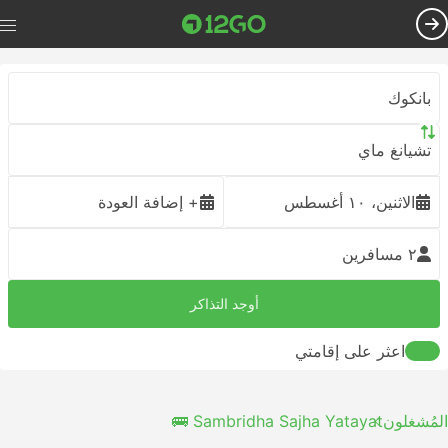
بانكوك
تشيانغ ماي
الاثنين، ١٠ أغسطس
+ إضافة العودة
٢ مسافرين
أوجد التذاكر
اعثر على إقامتي
المُشغلون
Sambridha Sajha Yatayat 🚌