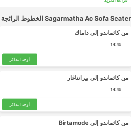
قراءة المزيد
مقبولًا للرحلات القصيرة، ولكن الرحلات الطويلة غالبًا لن تكون
الخيار الأفضل للشراء. ادرس الجدول الزمني قبل الذهاب إلى
Sagarmatha Ac Sofa Seater الخطوط الرائجة
العديد من الوجهات الطويلة المدى التي تخدمها الحافلات الليلية،
وبعضها يوفر مقاعد أوسع أو أرصفة للنوم لمثل هذه الرحلات. قم
بالحجز عبر الإنترنت لتذكرة الحافلة الخاصة بك مع Sagarmatha
من كاثماندو إلى داماك
Ac Sofa Seater. ستساعدك تقييمات المسافرين الآخرين في
اختيار أفضل تذكرة ودرجة حافلة.
14:45
Sagarmatha Ac Sofa Seater أشهر
أوجد التذاكر
الوجهات
من كاثماندو إلى بيراتناغار
تشمل المحطات الرئيسية التي تغطيها حافلات Sagarmatha Ac
Sofa Seater ما يلي:
14:45
كاثماندو
أوجد التذاكر
Sagarmatha Ac Sofa Seater أهم الوجهات
تقوم حافلات Sagarmatha Ac Sofa Seater بنشر عدد من
من كاثماندو إلى Birtamode
المسارات وإليك قائمة ببعض أكثرها شيوعًا: