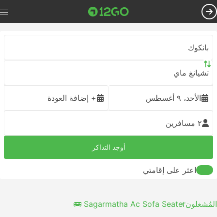
بانكوك
تشيانغ ماي
الأحد، ٩ أغسطس
+ إضافة العودة
٢ مسافرين
أوجد التذاكر
اعثر على إقامتي
المُشغلون
Sagarmatha Ac Sofa Seater 🚌