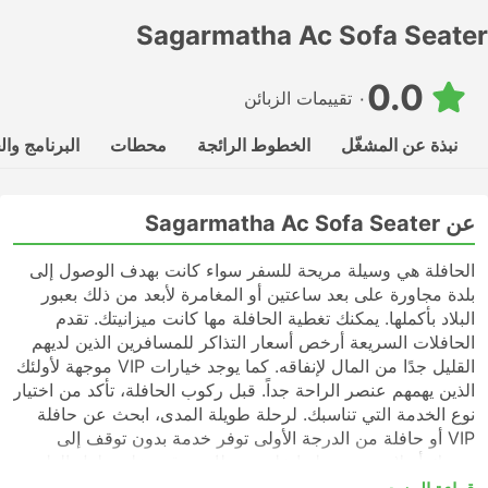
Sagarmatha Ac Sofa Seater
0.0
٠ تقييمات الزبائن
نبذة عن المشغّل
الخطوط الرائجة
محطات
البرنامج وا
عن Sagarmatha Ac Sofa Seater
الحافلة هي وسيلة مريحة للسفر سواء كانت بهدف الوصول إلى
بلدة مجاورة على بعد ساعتين أو المغامرة لأبعد من ذلك بعبور
البلاد بأكملها. يمكنك تغطية الحافلة مها كانت ميزانيتك. تقدم
الحافلات السريعة أرخص أسعار التذاكر للمسافرين الذين لديهم
القليل جدًا من المال لإنفاقه. كما يوجد خيارات VIP موجهة لأولئك
الذين يهمهم عنصر الراحة جداً. قبل ركوب الحافلة، تأكد من اختيار
نوع الخدمة التي تناسبك. لرحلة طويلة المدى، ابحث عن حافلة
VIP أو حافلة من الدرجة الأولى توفر خدمة بدون توقف إلى
وجهتك أو لا تحتوي رحلتها على محطات توقف على طول الطريق.
قد تكون الحافلات السريعة أو المحلية في كثير من الحالات خيارًا