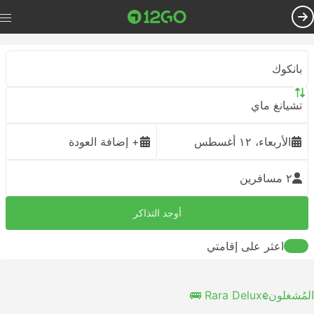
بانكوك
تشيانغ ماي
الأربعاء، ١٢ أغسطس
+ إضافة العودة
٢ مسافرين
أوجد التذاكر
اعثر على إقامتي
المُشغلون
Rara Deluxe 🚌