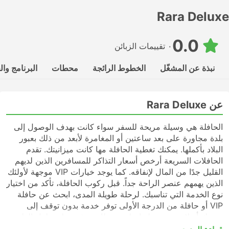
Rara Deluxe
0.0
٠ تقييمات الزبائن
نبذة عن المشغّل
الخطوط الرائجة
محطات
البرنامج وا
عن Rara Deluxe
الحافلة هي وسيلة مريحة للسفر سواء كانت بهدف الوصول إلى
بلدة مجاورة على بعد ساعتين أو المغامرة لأبعد من ذلك بعبور
البلاد بأكملها. يمكنك تغطية الحافلة مها كانت ميزانيتك. تقدم
الحافلات السريعة أرخص أسعار التذاكر للمسافرين الذين لديهم
القليل جدًا من المال لإنفاقه. كما يوجد خيارات VIP موجهة لأولئك
الذين يهمهم عنصر الراحة جداً. قبل ركوب الحافلة، تأكد من اختيار
نوع الخدمة التي تناسبك. لرحلة طويلة المدى، ابحث عن حافلة
VIP أو حافلة من الدرجة الأولى توفر خدمة بدون توقف إلى
وجهتك أو لا تحتوي رحلتها على محطات توقف على طول الطريق.
قد تكون الحافلات السريعة أو المحلية في كثير من الحالات خيارًا