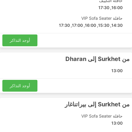
حافلة التكييف
Surkhet - كاثماندو
16:00, 17:30
كاثماندو - Surkhet
حافلة VIP Sofa Seater
Surkhet - Dharan
14:30, 15:30, 16:00, 17:00, 17:30
Surkhet - بيراتناغار
Surkhet - كاكاربهيتا
أوجد التذاكر
Surkhet - بوتوال
Rara Deluxe أسعار التذاكر وفئات الحافلات
من Surkhet إلى Dharan
أحد أفضل الأشياء المتعلقة بالسفر بالحافلات هو أنه يمكنك
13:00
تخصيص رحلتك تقريبًا مع تعديلها وفقًا لمتطلباتك الخاصة المتعلقة
بالخصوصية والراحة، حيث تلبي فئات وأنواع الحافلات المختلفة
أوجد التذاكر
الاحتياجات المختلفة للمسافرين. عادة ما يتم تقديم أرخص
الرحلات بواسطة حافلات من الدرجة الأولى. قد يتم تسميتها
محلية أو سريعة أو عادية. هذه اختيار جيد للرحلات القصيرة. إن
من Surkhet إلى بيراتناغار
حافلات VIP أو حفلات النوم من الدرجة الأولى الذين يعدون
جيدون للرحلات الطويلة والمبيت= قد يوفرون أرصفة أو مقاعد
حافلة VIP Sofa Seater
مائلة ناعمة واسعة، وأحيانًا مع خيارات تدليك مدمجة، وبطانيات،
13:00
ومشروبات غازية، ووجبات خفيفة، أو المزيد من الوجبات