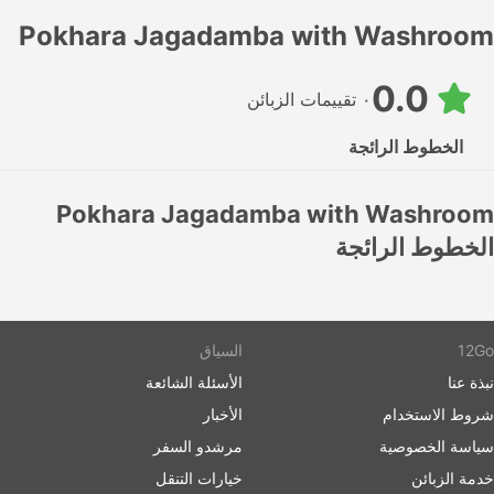
Pokhara Jagadamba with Washroom
0.0
٠ تقييمات الزبائن
الخطوط الرائجة
Pokhara Jagadamba with Washroom
الخطوط الرائجة
12Go
السياق
نبذة عنا
الأسئلة الشائعة
شروط الاستخدام
الأخبار
سياسة الخصوصية
مرشدو السفر
خدمة الزبائن
خيارات التنقل