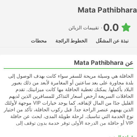
Mata Pathibhara
0.0
٠ تقييمات الزبائن
نبذة عن المشغّل
الخطوط الرائجة
محطات
عن Mata Pathibhara
الحافلة هي وسيلة مريحة للسفر سواء كانت بهدف الوصول إلى
بلدة مجاورة على بعد ساعتين أو المغامرة لأبعد من ذلك بعبور
البلاد بأكملها. يمكنك تغطية الحافلة مها كانت ميزانيتك. تقدم
الحافلات السريعة أرخص أسعار التذاكر للمسافرين الذين لديهم
القليل جدًا من المال لإنفاقه. كما يوجد خيارات VIP موجهة لأولئك
الذين يهمهم عنصر الراحة جداً. قبل ركوب الحافلة، تأكد من اختيار
نوع الخدمة التي تناسبك. لرحلة طويلة المدى، ابحث عن حافلة
VIP أو حافلة من الدرجة الأولى توفر خدمة بدون توقف إلى
وجهتك أو لا تحتوي رحلتها على محطات توقف على طول الطريق.
قد تكون الحافلات السريعة أو المحلية في كثير من الحالات خيارًا