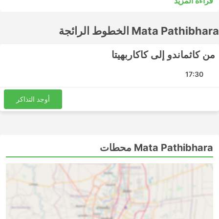
قراءة المزيد
مقبولًا للرحلات القصيرة، ولكن الرحلات الطويلة غالبًا لن تكون
الخيار الأفضل للشراء. ادرس الجدول الزمني قبل الذهاب إلى
Mata Pathibhara الخطوط الرائجة
العديد من الوجهات الطويلة المدى التي تخدمها الحافلات الليلية،
وبعضها يوفر مقاعد أوسع أو أرصفة للنوم لمثل هذه الرحلات. قم
بالحجز عبر الإنترنت لتذكرة الحافلة الخاصة بك مع Mata
من كاثماندو إلى كاكاربهيتا
Pathibhara. ستساعدك تقييمات المسافرين الآخرين في اختيار
أفضل تذكرة ودرجة حافلة.
17:30
Mata Pathibhara أشهر الوجهات
أوجد التذاكر
تشمل المحطات الرئيسية التي تغطيها حافلات Mata
Pathibhara ما يلي:
كاثماندو
Mata Pathibhara محطات
Mata Pathibhara أهم الوجهات
تقوم حافلات Mata Pathibhara بنشر عدد من المسارات وإليك
قائمة ببعض أكثرها شيوعًا:
كاثماندو - كاكاربهيتا