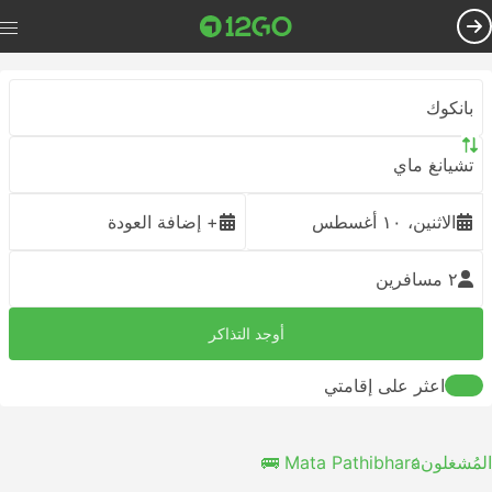
بانكوك
تشيانغ ماي
الاثنين، ١٠ أغسطس
+ إضافة العودة
٢ مسافرين
أوجد التذاكر
اعثر على إقامتي
المُشغلون
Mata Pathibhara 🚌