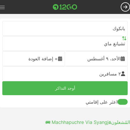
بانكوك
تشيانغ ماي
الأحد، ٩ أغسطس
+ إضافة العودة
٢ مسافرين
أوجد التذاكر
اعثر على إقامتي
المُشغلون
Machhapuchre Via Syangja 🚌