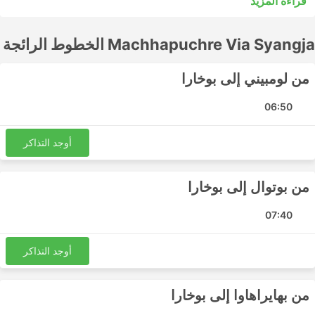
قراءة المزيد
مقبولًا للرحلات القصيرة، ولكن الرحلات الطويلة غالبًا لن تكون
الخيار الأفضل للشراء. ادرس الجدول الزمني قبل الذهاب إلى
Machhapuchre Via Syangja الخطوط الرائجة
العديد من الوجهات الطويلة المدى التي تخدمها الحافلات الليلية،
وبعضها يوفر مقاعد أوسع أو أرصفة للنوم لمثل هذه الرحلات. قم
بالحجز عبر الإنترنت لتذكرة الحافلة الخاصة بك مع
من لومبيني إلى بوخارا
Machhapuchre Via Syangja. ستساعدك تقييمات المسافرين
الآخرين في اختيار أفضل تذكرة ودرجة حافلة.
06:50
Machhapuchre Via Syangja أشهر
أوجد التذاكر
الوجهات
من بوتوال إلى بوخارا
تشمل المحطات الرئيسية التي تغطيها حافلات Machhapuchre
Via Syangja ما يلي:
07:40
بوتوال
محطة حافلات بوخارا
أوجد التذاكر
لومبيني
حديقة حافلات بهاراهاوا
من بهايراهاوا إلى بوخارا
محطة حافلات راجمارغ تشوراها