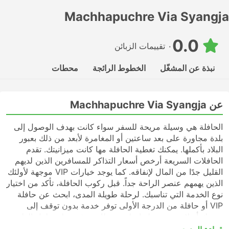
Machhapuchre Via Syangja
0.0
٠ تقييمات الزبائن
نبذة عن المشغّل
الخطوط الرائجة
محطات
عن Machhapuchre Via Syangja
الحافلة هي وسيلة مريحة للسفر سواء كانت بهدف الوصول إلى
بلدة مجاورة على بعد ساعتين أو المغامرة لأبعد من ذلك بعبور
البلاد بأكملها. يمكنك تغطية الحافلة مها كانت ميزانيتك. تقدم
الحافلات السريعة أرخص أسعار التذاكر للمسافرين الذين لديهم
القليل جدًا من المال لإنفاقه. كما يوجد خيارات VIP موجهة لأولئك
الذين يهمهم عنصر الراحة جداً. قبل ركوب الحافلة، تأكد من اختيار
نوع الخدمة التي تناسبك. لرحلة طويلة المدى، ابحث عن حافلة
VIP أو حافلة من الدرجة الأولى توفر خدمة بدون توقف إلى
وجهتك أو لا تحتوي رحلتها على محطات توقف على طول الطريق.
قد تكون الحافلات السريعة أو المحلية في كثير من الحالات خيارًا