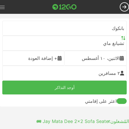
بانكوك
تشيانغ ماي
الاثنين، ١٠ أغسطس
+ إضافة العودة
٢ مسافرين
أوجد التذاكر
اعثر على إقامتي
المُشغلون
Jay Mata Dee 2x2 Sofa Seater 🚌