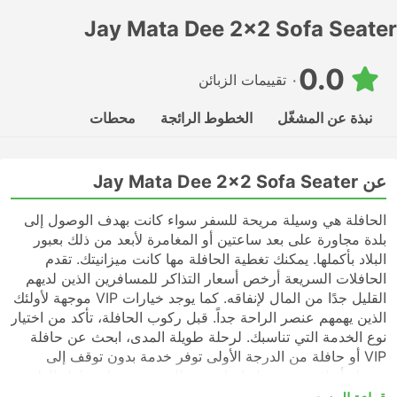
Jay Mata Dee 2x2 Sofa Seater
0.0
٠ تقييمات الزبائن
نبذة عن المشغّل
الخطوط الرائجة
محطات
عن Jay Mata Dee 2x2 Sofa Seater
الحافلة هي وسيلة مريحة للسفر سواء كانت بهدف الوصول إلى
بلدة مجاورة على بعد ساعتين أو المغامرة لأبعد من ذلك بعبور
البلاد بأكملها. يمكنك تغطية الحافلة مها كانت ميزانيتك. تقدم
الحافلات السريعة أرخص أسعار التذاكر للمسافرين الذين لديهم
القليل جدًا من المال لإنفاقه. كما يوجد خيارات VIP موجهة لأولئك
الذين يهمهم عنصر الراحة جداً. قبل ركوب الحافلة، تأكد من اختيار
نوع الخدمة التي تناسبك. لرحلة طويلة المدى، ابحث عن حافلة
VIP أو حافلة من الدرجة الأولى توفر خدمة بدون توقف إلى
وجهتك أو لا تحتوي رحلتها على محطات توقف على طول الطريق.
قد تكون الحافلات السريعة أو المحلية في كثير من الحالات خيارًا