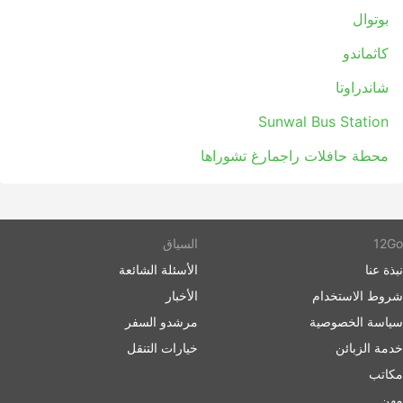
بشكل كبير على حالة الطريق التي قد تكون أحيانًا غير
بوتوال
متوقعة - الحوادث، أعمال تشييد الطرق، التحويلات، إلخ.
كاثماندو
هذا ينطبق بشكل خاص على الرحلات خلال عطلات نهاية
الأسبوع، أو موسم الذروة، أو الأعياد الوطنية. ضع ذلك في
شاندراوتا
اعتبارك ولا تخطط لاتصالات ضيقة.
السفر على طرق معينة أو خلال الفترات الأكثر شيوعًا قد
Sunwal Bus Station
يتطلب الحجز المسبق. ضع في اعتبارك أنه ليس من
محطة حافلات راجمارغ تشوراها
الممكن دائمًا الظهور في محطة الحافلات والقفز في
الحافلة التالية - فقد يتم بيع جميع التذاكر، لذا نظم رحلتك
وفقًا لذلك.
12Go
السياق
نبذة عنا
الأسئلة الشائعة
شروط الاستخدام
الأخبار
سياسة الخصوصية
مرشدو السفر
خدمة الزبائن
خيارات التنقل
مكاتب
مهن