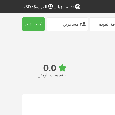
خدمة الزبائن
العربية
$•USD
ة العودة
٢ مسافرين
أوجد التذاكر
0.0
٠ تقييمات الزبائن