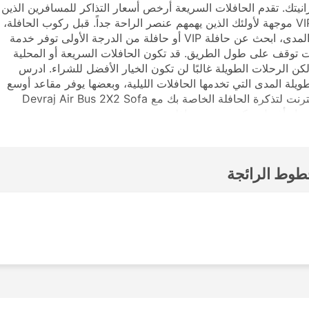
يزانيتك. تقدم الحافلات السريعة أرخص أسعار التذاكر للمسافرين الذين
لديهم القليل جدًا من المال لإنفاقه. كما يوجد خيارات VIP موجهة لأولئك الذين يهمهم عنصر الراحة جداً. قبل ركوب الحافلة،
تأكد من اختيار نوع الخدمة التي تناسبك. لرحلة طويلة المدى، ابحث عن حافلة VIP أو حافلة من الدرجة الأولى توفر خدمة
 توقف على طول الطريق. قد تكون الحافلات السريعة أو المحلية
لكن الرحلات الطويلة غالبًا لن تكون الخيار الأفضل للشراء. ادرس
يلة المدى التي تخدمها الحافلات الليلية، وبعضها يوفر مقاعد أوسع
أو أرصفة للنوم لمثل هذه الرحلات. قم بالحجز عبر الإنترنت لتذكرة الحافلة الخاصة بك مع Devraj Air Bus 2X2 Sofa