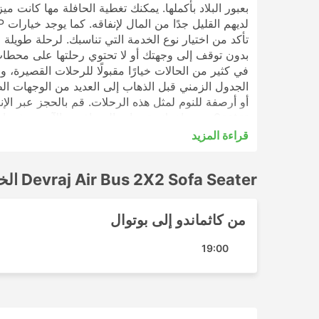
بعبور البلاد بأكملها. يمكنك تغطية الحافلة مها كانت م
بدون توقف إلى وجهتك أو لا تحتوي رحلتها على محطات
في كثير من الحالات خيارًا مقبولًا للرحلات القصيرة، و
الجدول الزمني قبل الذهاب إلى العديد من الوجهات الطو
Seater. ستساعدك تقييمات المسافرين الآخرين في اختيار أفضل تذكرة ودرجة حافلة.
قراءة المزيد
Devraj Air Bus 2X2 Sofa Seater أشهر الوجهات
Devraj Air Bus 2X2 Sofa Seater الخطوط الرائجة
تشمل المحطات الرئيسية التي تغطيها حافلات Devraj Air Bus 2X2 Sofa Seater ما يلي:
كاثماندو
من كاثماندو إلى بوتوال
Devraj Air Bus 2X2 Sofa Seater أهم الوجهات
19:00
تقوم حافلات Devraj Air Bus 2X2 Sofa Seater بنشر عدد من المسارات وإليك قائمة ببعض أكثرها شيوعًا:
كاثماندو - بوتوال