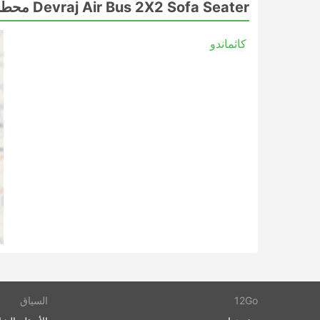
Devraj Air Bus 2X2 Sofa Seater أسعار التذاكر وفئات الحافلات
Devraj Air Bus 2X2 Sofa Seater محطات
أحد أفضل الأشياء المتعلقة بالسفر بالحافلات هو أنه يم
كاثماندو
المتعلقة بالخصوصية والراحة، حيث تلبي فئات وأنواع ال
أرخص الرحلات بواسطة حافلات من الدرجة الأولى. قد يت
القصيرة. إن حافلات VIP أو حفلات ال
أرصفة أو مقاعد مائلة ناعمة واسعة، وأحيانًا مع خيار
المزيد من الوجبات الأساسية على متن الطائرة أو أثناء 
توفير المال بالاستغناء عن حجز في غرفة الفندق، ولكن
تعتمد الأسعار دائمًا على المسافة التي تقطعها ونوع ا
السفر بالحافلة العادية.
السفر بالحافلة: الإيجابيات والسلبيات
مزايا السفر بالحافلات
الحافلة هي الخيار الأفضل للوصول إلى الوجهات غ
الدولة بأكملها تقريبًا، ومساراتها معروفة ومتينة.
على عكس السفر الجوي وبعض الأحيان في حال ا
12Go
السياق
الحافلات قبل ذلك بكثير. لا يستغرق تسجيل الوص