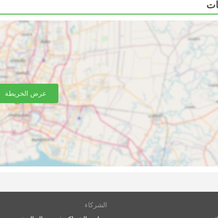
كنك تخصيص رحلتك تقريبًا مع تعديلها وفقًا لمتطلباتك الخاصة
حافلات المختلفة الاحتياجات المختلفة للمسافرين. عادة ما يتم تقديم
م تسميتها محلية أو سريعة أو عادية. هذه اختيار جيد للرحلات
نوم من الدرجة الأولى الذين يعدون جيدون للرحلات الطويلة والمبيت= قد يوفرون
ات تدليك مدمجة، وبطانيات، ومشروبات غازية، ووجبات خفيفة، أو
وقت المرحاض أو التزود بالوقود. يتيح لك السفر بالحافلات الليلية
 لضمان الرحلة الأكثر راحة، اختر فئة الحافلة الخاصة بك بحكمة.
عرض الخريطة
لحافلة. لبعض المسافرين، حتى في الرحلات القصيرة، فإن الأمر
يستحق استثمار بعض الأموال الإضافية وشراء مقعد في حافلة VIP حيث يمكن أن يوفر لك ضعف الوقت الذي تقضيه في
ير المتصلة بالسكك الحديدية أو الطائرات. غالبًا ما تغطي شبكة الحا
لسفر بالسكك الحديدية، فإن ركوب الحافلة لا يتطلب الوصول إلى 
الشركاء
ول، حتى على الطرق الدولية، الكثير من الوقت. عادةً ما تكون بدلات