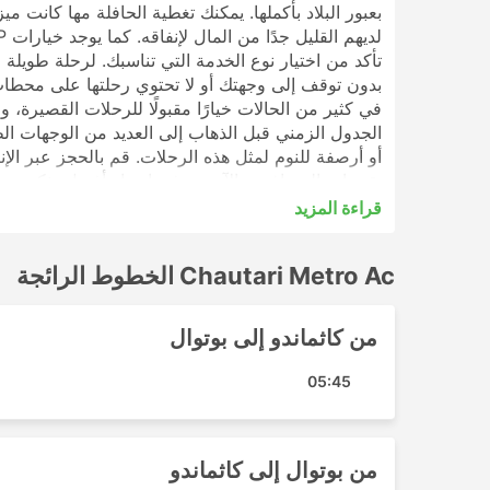
بعبور البلاد بأكملها. يمكنك تغطية الحافلة مها كانت م
بدون توقف إلى وجهتك أو لا تحتوي رحلتها على محطات
في كثير من الحالات خيارًا مقبولًا للرحلات القصيرة، و
الجدول الزمني قبل الذهاب إلى العديد من الوجهات الطو
تقييمات المسافرين الآخرين في اختيار أفضل تذكرة ود
قراءة المزيد
Chautari Metro Ac أشهر الوجهات
Chautari Metro Ac الخطوط الرائجة
تشمل المحطات الرئيسية التي تغطيها حافلات Chautari Metro Ac ما يلي:
بهاكتابور
من كاثماندو إلى بوتوال
كاثماندو
حديقة حافلات بهاراهاوا
05:45
محطة حافلات راجمارغ تشوراها
بلحية
بوتوال
من بوتوال إلى كاثماندو