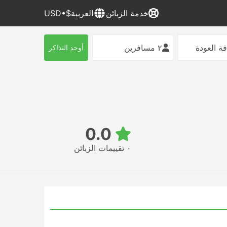
خدمة الزبائن
العربية
$•USD
ة العودة
٢ مسافرين
أوجد التذاكر
0.0
٠ تقييمات الزبائن