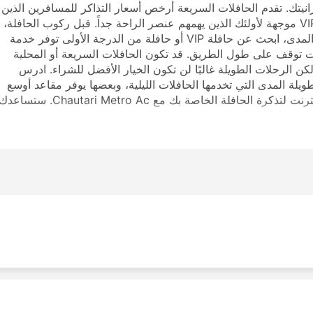
يزانيتك. تقدم الحافلات السريعة أرخص أسعار التذاكر للمسافرين الذين
لديهم القليل جدًا من المال لإنفاقه. كما يوجد خيارات VIP موجهة لأولئك الذين يهمهم عنصر الراحة جداً. قبل ركوب الحافلة،
تأكد من اختيار نوع الخدمة التي تناسبك. لرحلة طويلة المدى، ابحث عن حافلة VIP أو حافلة من الدرجة الأولى توفر خدمة
 توقف على طول الطريق. قد تكون الحافلات السريعة أو المحلية
لكن الرحلات الطويلة غالبًا لن تكون الخيار الأفضل للشراء. ادرس
يلة المدى التي تخدمها الحافلات الليلية، وبعضها يوفر مقاعد أوسع
أو أرصفة للنوم لمثل هذه الرحلات. قم بالحجز عبر الإنترنت لتذكرة الحافلة الخاصة بك مع Chautari Metro Ac. ستساع
رجة حافلة.