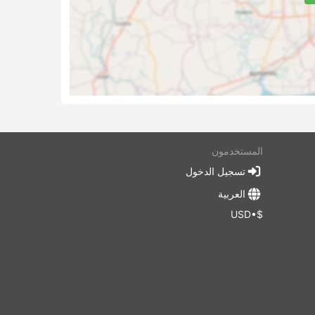
فلات
محطة
المستخدمون
من
،
تسجيل الدخول
لك
العربية
$•USD
ن
متعة.
نب