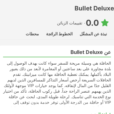
Bullet Deluxe
0.0
٠ تقييمات الزبائن
نبذة عن المشغّل
الخطوط الرائجة
محطات
عن Bullet Deluxe
الحافلة هي وسيلة مريحة للسفر سواء كانت بهدف الوصول إلى
بلدة مجاورة على بعد ساعتين أو المغامرة لأبعد من ذلك بعبور
البلاد بأكملها. يمكنك تغطية الحافلة مها كانت ميزانيتك. تقدم
الحافلات السريعة أرخص أسعار التذاكر للمسافرين الذين لديهم
القليل جدًا من المال لإنفاقه. كما يوجد خيارات VIP موجهة لأولئك
الذين يهمهم عنصر الراحة جداً. قبل ركوب الحافلة، تأكد من اختيار
نوع الخدمة التي تناسبك. لرحلة طويلة المدى، ابحث عن حافلة
VIP أو حافلة من الدرجة الأولى توفر خدمة بدون توقف إلى
وجهتك أو لا تحتوي رحلتها على محطات توقف على طول الطريق.
قد تكون الحافلات السريعة أو المحلية في كثير من الحالات خيارًا