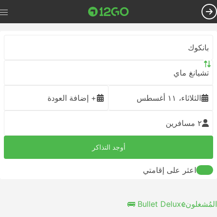
بانكوك
تشيانغ ماي
الثلاثاء، ١١ أغسطس
+ إضافة العودة
٢ مسافرين
أوجد التذاكر
اعثر على إقامتي
المُشغلون
Bullet Deluxe 🚌