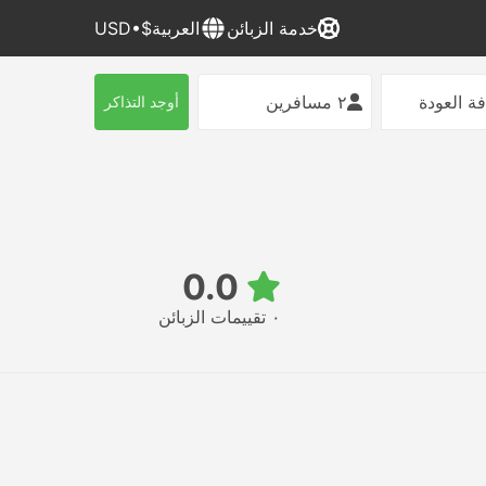
خدمة الزبائن
العربية
$•USD
ة العودة
٢ مسافرين
أوجد التذاكر
0.0
٠ تقييمات الزبائن