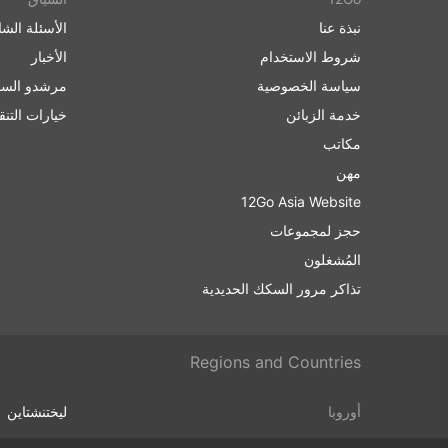
نبذة عنا
الأسئلة الشا
شروط الاستخدام
الأخبار
سياسة الخصوصية
مرشدو السف
خدمة الزبائن
خيارات التن
مكاتب
مهن
12Go Asia Website
حجز لمجموعات
المُشغلون
تذاكر مرور السكك الحديدية
Regions and Countries
أوروبا
ليختنشتاين