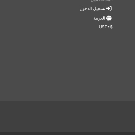
تسجيل الدخول
العربية
$•USD